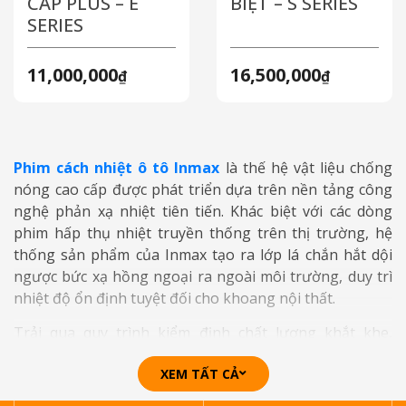
CẤP PLUS – E
BIỆT – S SERIES
SERIES
11,000,000
16,500,000
₫
₫
Phim cách nhiệt ô tô Inmax
là thế hệ vật liệu chống
nóng cao cấp được phát triển dựa trên nền tảng công
nghệ phản xạ nhiệt tiên tiến. Khác biệt với các dòng
phim hấp thụ nhiệt truyền thống trên thị trường, hệ
thống sản phẩm của Inmax tạo ra lớp lá chắn hắt dội
ngược bức xạ hồng ngoại ra ngoài môi trường, duy trì
nhiệt độ ổn định tuyệt đối cho khoang nội thất.
Trải qua quy trình kiểm định chất lượng khắt khe,
Inmax tự hào mang đến giải pháp cách nhiệt, chống
XEM TẤT CẢ
chói và bảo vệ an toàn toàn diện cho các dòng xe hơi.