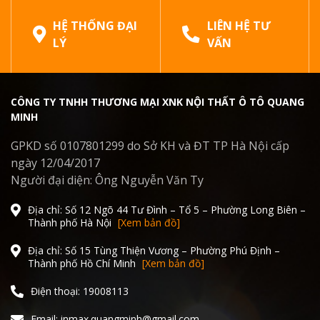
HỆ THỐNG ĐẠI
LIÊN HỆ TƯ
LÝ
VẤN
CÔNG TY TNHH THƯƠNG MẠI XNK NỘI THẤT Ô TÔ QUANG
MINH
GPKD số 0107801299 do Sở KH và ĐT TP Hà Nội cấp
ngày 12/04/2017
Người đại diện: Ông Nguyễn Văn Ty
Địa chỉ: Số 12 Ngõ 44 Tư Đình – Tổ 5 – Phường Long Biên –
Công nghệ phản xạ nhiệt của phim cách nhiệt ô tô Inmax
Thành phố Hà Nội
[Xem bản đồ]
1. Inmax – Thương hiệu phim
Địa chỉ: Số 15 Tùng Thiện Vương – Phường Phú Định –
Thành phố Hồ Chí Minh
[Xem bản đồ]
cách nhiệt ô tô đến từ Mỹ
Điện thoại: 19008113
Inmax là thương hiệu
phim cách nhiệt ô tô
cao cấp
được sản xuất và nhập khẩu trực tiếp từ Mỹ (Made in
Email: inmax.quangminh@gmail.com