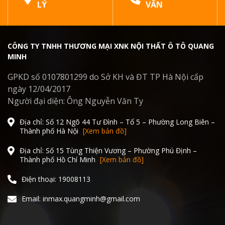
LÝ
VẤN
CÔNG TY TNHH THƯƠNG MẠI XNK NỘI THẤT Ô TÔ QUANG
MINH
GPKD số 0107801299 do Sở KH và ĐT TP Hà Nội cấp
ngày 12/04/2017
Người đại diện: Ông Nguyễn Văn Ty
Địa chỉ: Số 12 Ngõ 44 Tư Đình – Tổ 5 – Phường Long Biên –
Thành phố Hà Nội
[Xem bản đồ]
Địa chỉ: Số 15 Tùng Thiện Vương – Phường Phú Định –
Thành phố Hồ Chí Minh
[Xem bản đồ]
Điện thoại: 19008113
Email: inmax.quangminh@gmail.com