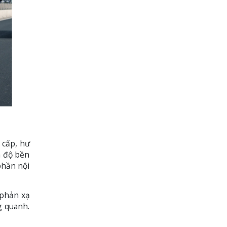
 cấp, hư
à độ bền
phần nội
 phản xạ
g quanh.