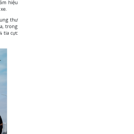
iảm hiệu
xe.
 ung thư
a, trong
 tia cực