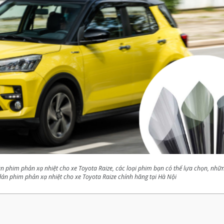
án phim phản xạ nhiệt cho xe Toyota Raize, các loại phim bạn có thể lựa chọn, nhữ
 dán phim phản xạ nhiệt cho xe Toyota Raize chính hãng tại Hà Nội