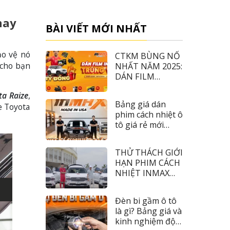
nay
BÀI VIẾT MỚI NHẤT
o vệ nó
CTKM BÙNG NỔ
 cho bạn
NHẤT NĂM 2025:
DÁN FILM
INMAX – TRÚNG
ta Raize
,
VF3
Bảng giá dán
e Toyota
phim cách nhiệt ô
tô giá rẻ mới
nhất 2026
THỬ THÁCH GIỚI
HẠN PHIM CÁCH
NHIỆT INMAX
CÙNG TIỀN ĐẠO
NHÂM MẠNH
Đèn bi gầm ô tô
DŨNG
là gì? Bảng giá và
kinh nghiệm độ