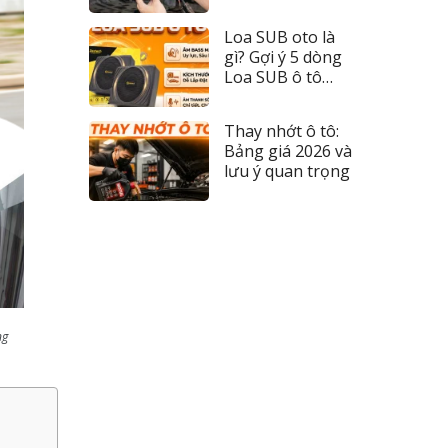
đèn 2026
Loa SUB oto là
gì? Gợi ý 5 dòng
Loa SUB ô tô
đáng tiền nhất
Thay nhớt ô tô:
Bảng giá 2026 và
lưu ý quan trọng
ng