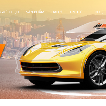
GIỚI THIỆU
SẢN PHẨM
ĐẠI LÝ
TIN TỨC
LIÊN HỆ