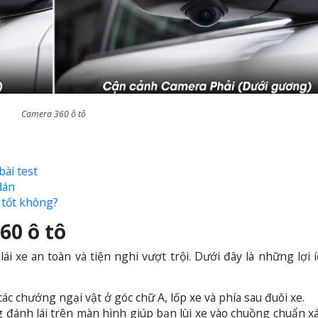
Camera 360 ô tô
ài test
dán
 tốt không?
360 ô tô
i xe an toàn và tiện nghi vượt trội. Dưới đây là những lợi 
ác chướng ngại vật ở góc chữ A, lốp xe và phía sau đuôi xe.
đánh lái trên màn hình giúp bạn lùi xe vào chuồng chuẩn xá