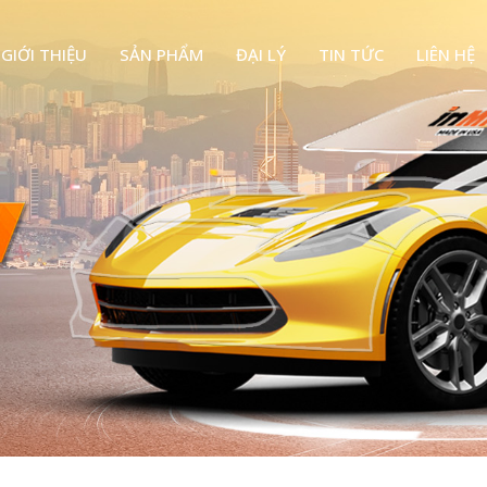
GIỚI THIỆU
SẢN PHẨM
ĐẠI LÝ
TIN TỨC
LIÊN HỆ