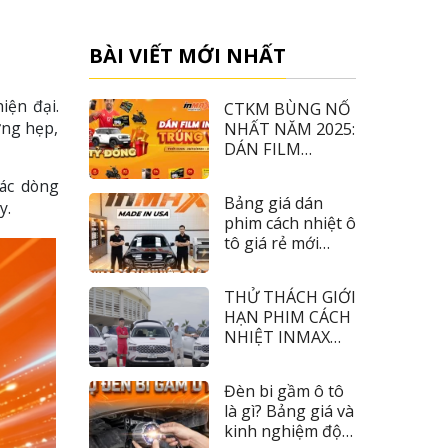
BÀI VIẾT MỚI NHẤT
iện đại.
CTKM BÙNG NỔ
ờng hẹp,
NHẤT NĂM 2025:
DÁN FILM
INMAX – TRÚNG
các dòng
VF3
Bảng giá dán
y.
phim cách nhiệt ô
tô giá rẻ mới
nhất 2026
THỬ THÁCH GIỚI
HẠN PHIM CÁCH
NHIỆT INMAX
CÙNG TIỀN ĐẠO
NHÂM MẠNH
Đèn bi gầm ô tô
DŨNG
là gì? Bảng giá và
kinh nghiệm độ