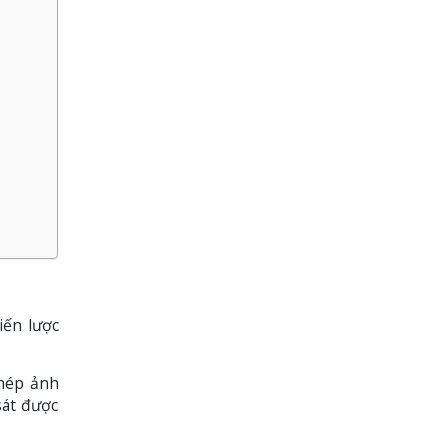
iến lược
ghép ảnh
sát được