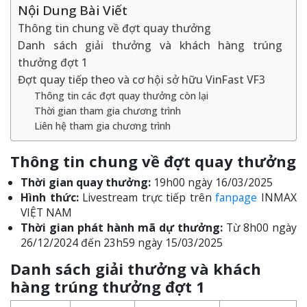
Nội Dung Bài Viết
Thông tin chung về đợt quay thưởng
Danh sách giải thưởng và khách hàng trúng
thưởng đợt 1
Đợt quay tiếp theo và cơ hội sở hữu VinFast VF3
Thông tin các đợt quay thưởng còn lại
Thời gian tham gia chương trình
Liên hệ tham gia chương trình
Thông tin chung về đợt quay thưởng
Thời gian quay thưởng:
19h00 ngày 16/03/2025
Hình thức:
Livestream trực tiếp trên
fanpage
INMAX
VIỆT NAM
Thời gian phát hành mã dự thưởng:
Từ 8h00 ngày
26/12/2024 đến 23h59 ngày 15/03/2025
Danh sách giải thưởng và khách
hàng trúng thưởng đợt 1