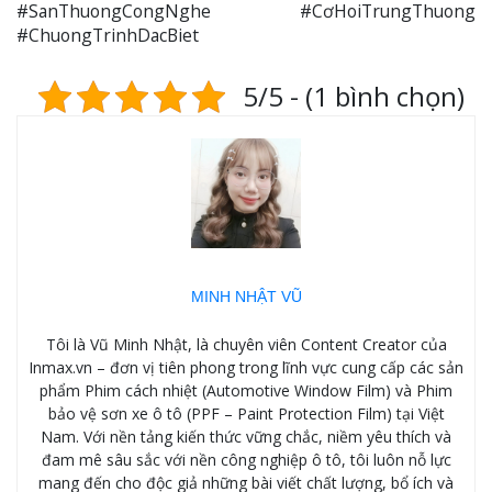
#SanThuongCongNghe #CơHoiTrungThuong
#ChuongTrinhDacBiet
5/5 - (1 bình chọn)
MINH NHẬT VŨ
Tôi là Vũ Minh Nhật, là chuyên viên Content Creator của
Inmax.vn – đơn vị tiên phong trong lĩnh vực cung cấp các sản
phẩm Phim cách nhiệt (Automotive Window Film) và Phim
bảo vệ sơn xe ô tô (PPF – Paint Protection Film) tại Việt
Nam. Với nền tảng kiến thức vững chắc, niềm yêu thích và
đam mê sâu sắc với nền công nghiệp ô tô, tôi luôn nỗ lực
mang đến cho độc giả những bài viết chất lượng, bổ ích và