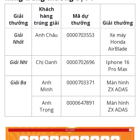
Khách
Giải
hàng
Mã dự
thưởng
trúng giải
thưởng
Giải thưởng
Giải
Anh Châu
0000703553
Xe máy
Nhất
Honda
AirBlade
Giải Nhì
Chị Oanh
0000702696
Iphone 16
Pro Max
Giải Ba
Anh
0000703371
Màn hình
Minh
ZX ADAS
Anh
0000647891
Màn hình
Trọng
ZX ADAS