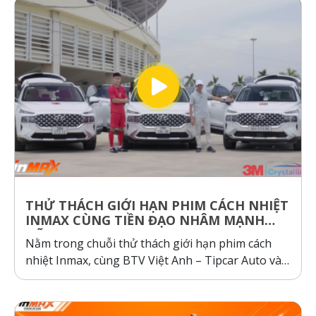
hãng” và “hàng giả, hàng nhái”...
THỬ THÁCH GIỚI HẠN PHIM CÁCH NHIỆT
INMAX CÙNG TIỀN ĐẠO NHÂM MẠNH
DŨNG
Nằm trong chuỗi thử thách giới hạn phim cách
nhiệt Inmax, cùng BTV Việt Anh – Tipcar Auto và
cầu thủ Nhâm Mạnh Dũng so sánh và kiểm
nghiệm thực tế, so sánh phim cách nhiệt Inmax,
các dòng phim cách nhiệt cơ chế phản xạ và hấp