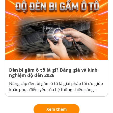
thụ...
Đèn bi gầm ô tô là gì? Bảng giá và kinh
nghiệm độ đèn 2026
Nâng cấp đèn bi gầm ô tô là giải pháp tối ưu giúp
khắc phục điểm yếu của hệ thống chiếu sáng
nguyên bản của xe, đảm bảo an toàn khi di
chuyển trong thời tiết xấu. Bài viết dưới đây sẽ
phân tích chi tiết cấu tạo, công...
Xem thêm