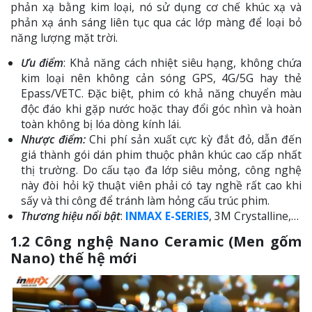
phản xạ bằng kim loại, nó sử dụng cơ chế khúc xạ và
phản xạ ánh sáng liên tục qua các lớp màng để loại bỏ
năng lượng mặt trời.
Ưu điểm
: Khả năng cách nhiệt siêu hạng, không chứa
kim loại nên không cản sóng GPS, 4G/5G hay thẻ
Epass/VETC. Đặc biệt, phim có khả năng chuyển màu
độc đáo khi gặp nước hoặc thay đổi góc nhìn và hoàn
toàn không bị lóa dòng kính lái.
Nhược điểm:
Chi phí sản xuất cực kỳ đắt đỏ, dẫn đến
giá thành gói dán phim thuộc phân khúc cao cấp nhất
thị trường. Do cấu tạo đa lớp siêu mỏng, công nghệ
này đòi hỏi kỹ thuật viên phải có tay nghề rất cao khi
sấy và thi công để tránh làm hỏng cấu trúc phim.
Thương hiệu nổi bật
:
INMAX E-SERIES
, 3M Crystalline,…
1.2 Công nghệ Nano Ceramic (Men gốm
Nano) thế hệ mới