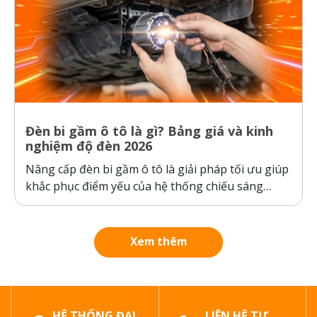
Đèn bi gầm ô tô là gì? Bảng giá và kinh
nghiệm độ đèn 2026
Nâng cấp đèn bi gầm ô tô là giải pháp tối ưu giúp
khắc phục điểm yếu của hệ thống chiếu sáng
nguyên bản của xe, đảm bảo an toàn khi di
chuyển trong thời tiết xấu. Bài viết dưới đây sẽ
phân tích chi tiết cấu tạo, công...
Xem thêm
HỆ THỐNG ĐẠI
LIÊN HỆ TƯ