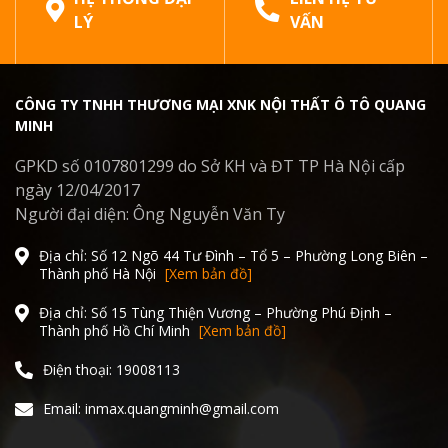
LÝ
VẤN
CÔNG TY TNHH THƯƠNG MẠI XNK NỘI THẤT Ô TÔ QUANG
MINH
GPKD số 0107801299 do Sở KH và ĐT TP Hà Nội cấp
ngày 12/04/2017
Người đại diện: Ông Nguyễn Văn Ty
Địa chỉ: Số 12 Ngõ 44 Tư Đình – Tổ 5 – Phường Long Biên –
Thành phố Hà Nội
[Xem bản đồ]
Địa chỉ: Số 15 Tùng Thiện Vương – Phường Phú Định –
Thành phố Hồ Chí Minh
[Xem bản đồ]
Điện thoại: 19008113
Email: inmax.quangminh@gmail.com