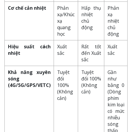
Cơ chế cản nhiệt
Phản
Hấp thụ
Phản
xạ/Khúc
nhiệt
xạ
xạ
chủ
nhiệt
quang
động
chủ
học
động
Hiệu suất cách
Xuất
Rất tốt
Xuất
nhiệt
sắc
đến Xuất
sắc
sắc
Khả năng xuyên
Tuyệt
Tuyệt
Gần
sóng
đối
đối 100%
như
(4G/5G/GPS/VETC)
100%
(Không
bằng 0
(Không
cản)
(Dòng
cản)
phim
kim loại
có mức
nhiễu
sóng
thấp