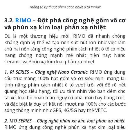
Thông số kỹ thuật phim cách nhiệt ô tô Inmax
3.2.
RIMO
– Đột phá công nghệ gốm vô cơ
và phún xạ kim loại phản xạ nhiệt
Dù là một thương hiệu mới, RIMO đã nhanh chóng
khẳng định vị thế và tạo nên sức hút lớn nhờ việc làm
chủ hai nền tảng công nghệ phim cách nhiệt ô tô có hiệu
năng chống nóng mạnh mẽ nhất hiện nay: Nano
Ceramic và Phún xạ kim loại phản xạ nhiệt.
1. RI SERIES – Công nghệ Nano Ceramic
: RIMO ứng dụng
cấu trúc màng 100% hạt gốm vô cơ siêu mịn mang lại
tính năng phim cách nhiệt ô tô vượt trội với độ rõ nét
quang học siêu hạng, tối ưu tầm nhìn vào ban đêm cho
tài xế, loại bỏ hoàn toàn nguy cơ phai màu hay bong tróc,
và đặc biệt là duy trì kết nối mượt mà 100% cho các bước
sóng thông minh như GPS, 4G/5G hay thẻ VETC.
2. MO SERIES – Công nghệ phún xạ kim loại phản xạ nhiệt
:
RIMO ứng dụng công nghệ phún xạ hạt kim loại siêu