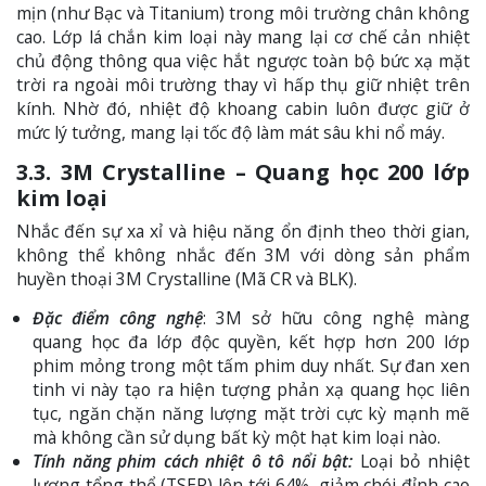
mịn (như Bạc và Titanium) trong môi trường chân không
cao. Lớp lá chắn kim loại này mang lại cơ chế cản nhiệt
chủ động thông qua việc hắt ngược toàn bộ bức xạ mặt
trời ra ngoài môi trường thay vì hấp thụ giữ nhiệt trên
kính. Nhờ đó, nhiệt độ khoang cabin luôn được giữ ở
mức lý tưởng, mang lại tốc độ làm mát sâu khi nổ máy.
3.3. 3M Crystalline – Quang học 200 lớp
kim loại
Nhắc đến sự xa xỉ và hiệu năng ổn định theo thời gian,
không thể không nhắc đến 3M với dòng sản phẩm
huyền thoại 3M Crystalline (Mã CR và BLK).
Đặc điểm công nghệ
: 3M sở hữu công nghệ màng
quang học đa lớp độc quyền, kết hợp hơn 200 lớp
phim mỏng trong một tấm phim duy nhất. Sự đan xen
tinh vi này tạo ra hiện tượng phản xạ quang học liên
tục, ngăn chặn năng lượng mặt trời cực kỳ mạnh mẽ
mà không cần sử dụng bất kỳ một hạt kim loại nào.
Tính năng phim cách nhiệt ô tô nổi bật:
Loại bỏ nhiệt
lượng tổng thể (TSER) lên tới 64%, giảm chói đỉnh cao