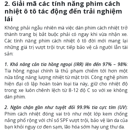
2. Giải mã các tính năng phim cách
nhiệt ô tô tác động đến trải nghiệm
lái
Không phải ngẫu nhiên mà việc dán phim cách nhiệt trở
thành trang bị bắt buộc phải có ngay khi vừa nhận xe.
Các tính năng phim cách nhiệt ô tô đời mới mang lại
những giá trị vượt trội trực tiếp bảo vệ cả người lẫn tài
sản:
1. Khả năng cản tia hồng ngoại (IRR) lên đến 97% – 98%
:
Tia hồng ngoại chính là thủ phạm chiếm tới hơn một
nửa tổng năng lượng nhiệt từ mặt trời. Công nghệ phim
hiện đại cô lập hoàn toàn loại tia này, giữ cho nhiệt độ
trong xe luôn chênh lệch từ 8-12 độ C so với xe không
dán phim.
2. Ngăn chặn gần như tuyệt đối 99.9% tia cực tím (UV
):
Phim cách nhiệt đóng vai trò như một lớp kem chống
nắng phổ rộng với chỉ số SPF vượt trội, bảo vệ làn da của
bạn khỏi nguy cơ đen sạm, lão hóa sớm hay ung thư da.