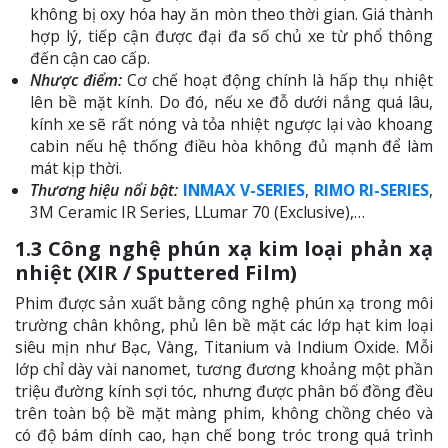
không bị oxy hóa hay ăn mòn theo thời gian. Giá thành
hợp lý, tiếp cận được đại đa số chủ xe từ phổ thông
đến cận cao cấp.
Nhược điểm:
Cơ chế hoạt động chính là hấp thụ nhiệt
lên bề mặt kính. Do đó, nếu xe đỗ dưới nắng quá lâu,
kính xe sẽ rất nóng và tỏa nhiệt ngược lại vào khoang
cabin nếu hệ thống điều hòa không đủ mạnh để làm
mát kịp thời.
Thương hiệu nổi bật:
INMAX V-SERIES
,
RIMO RI-SERIES
,
3M Ceramic IR Series, LLumar 70 (Exclusive),…
1.3 Công nghệ phún xạ kim loại phản xạ
nhiệt (XIR / Sputtered Film)
Phim được sản xuất bằng công nghệ phún xạ trong môi
trường chân không, phủ lên bề mặt các lớp hạt kim loại
siêu mịn như Bạc, Vàng, Titanium và Indium Oxide. Mỗi
lớp chỉ dày vài nanomet, tương đương khoảng một phần
triệu đường kính sợi tóc, nhưng được phân bố đồng đều
trên toàn bộ bề mặt màng phim, không chồng chéo và
có độ bám dính cao, hạn chế bong tróc trong quá trình