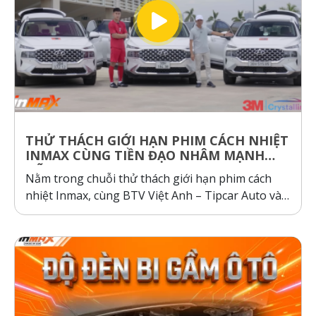
THỬ THÁCH GIỚI HẠN PHIM CÁCH NHIỆT
INMAX CÙNG TIỀN ĐẠO NHÂM MẠNH
DŨNG
Nằm trong chuỗi thử thách giới hạn phim cách
nhiệt Inmax, cùng BTV Việt Anh – Tipcar Auto và
cầu thủ Nhâm Mạnh Dũng so sánh và kiểm
nghiệm thực tế, so sánh phim cách nhiệt Inmax,
các dòng phim cách nhiệt cơ chế phản xạ và hấp
thụ...