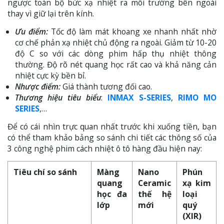
ngược toàn bộ bức xạ nhiệt ra môi trường bên ngoài
thay vì giữ lại trên kính.
Ưu điểm:
Tốc độ làm mát khoang xe nhanh nhất nhờ
cơ chế phản xạ nhiệt chủ động ra ngoài. Giảm từ 10-20
độ C so với các dòng phim hấp thụ nhiệt thông
thường. Độ rõ nét quang học rất cao và khả năng cản
nhiệt cực kỳ bền bỉ.
Nhược điểm:
Giá thành tương đối cao.
Thương hiệu tiêu biểu
:
INMAX S-SERIES
,
RIMO MO
SERIES
,…
Để có cái nhìn trực quan nhất trước khi xuống tiền, bạn
có thể tham khảo bảng so sánh chi tiết các thông số của
3 công nghệ phim cách nhiệt ô tô hàng đầu hiện nay:
Tiêu chí so sánh
Màng
Nano
Phún
quang
Ceramic
xạ kim
học đa
thế hệ
loại
lớp
mới
quý
(XIR)