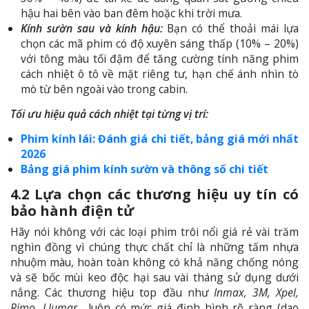
hậu hai bên vào ban đêm hoặc khi trời mưa.
Kính sườn sau và kính hậu:
Bạn có thể thoải mái lựa
chọn các mã phim có độ xuyên sáng thấp (10% – 20%)
với tông màu tối đậm để tăng cường tính năng phim
cách nhiệt ô tô về mặt riêng tư, hạn chế ánh nhìn tò
mò từ bên ngoài vào trong cabin.
Tối ưu hiệu quả cách nhiệt tại từng vị trí:
Phim kính lái: Đánh giá chi tiết, bảng giá mới nhất
2026
Bảng giá phim kính sườn và thông số chi tiết
4.2 Lựa chọn các thương hiệu uy tín có
bảo hành điện tử
Hãy nói không với các loại phim trôi nổi giá rẻ vài trăm
nghìn đồng vì chúng thực chất chỉ là những tấm nhựa
nhuộm màu, hoàn toàn không có khả năng chống nóng
và sẽ bốc mùi keo độc hại sau vài tháng sử dụng dưới
nắng. Các thương hiệu top đầu như
Inmax, 3M, Xpel,
Rimo, Llumar,…
luôn có mức giá định hình rõ ràng (dao