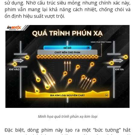
sử dụng. Nhờ cấu trúc siêu mỏng nhưng chính xác này,
phim vẫn mang lại khả năng cách nhiệt, chống chói và
ổn định hiệu suất vượt trội.
Minh họa quá trình phún xạ kim loại
Đặc biệt, dòng phim này tạo ra một “bức tường” hắt