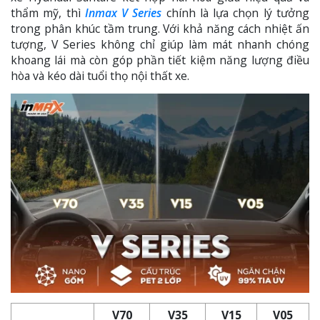
thẩm mỹ, thì
Inmax V Series
chính là lựa chọn lý tưởng
trong phân khúc tầm trung. Với khả năng cách nhiệt ấn
tượng, V Series không chỉ giúp làm mát nhanh chóng
khoang lái mà còn góp phần tiết kiệm năng lượng điều
hòa và kéo dài tuổi thọ nội thất xe.
V70
V35
V15
V05