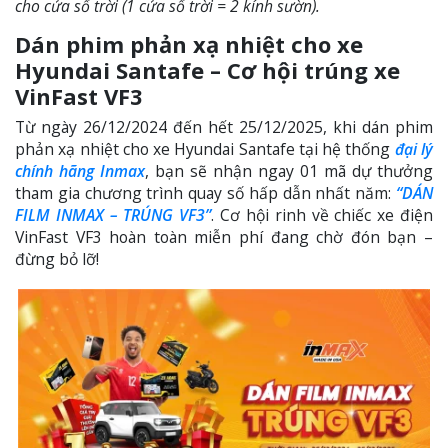
cho cửa sổ trời (1 cửa sổ trời = 2 kính sườn).
Dán phim phản xạ nhiệt cho xe
Hyundai Santafe – Cơ hội trúng xe
VinFast VF3
Từ ngày 26/12/2024 đến hết 25/12/2025, khi dán phim
phản xạ nhiệt cho xe Hyundai Santafe tại hệ thống
đại lý
chính hãng Inmax
, bạn sẽ nhận ngay 01 mã dự thưởng
tham gia chương trình quay số hấp dẫn nhất năm:
“DÁN
FILM INMAX – TRÚNG VF3”
. Cơ hội rinh về chiếc xe điện
VinFast VF3 hoàn toàn miễn phí đang chờ đón bạn –
đừng bỏ lỡ!