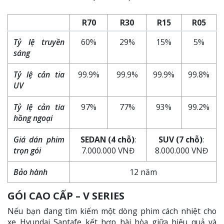
R70
R30
R15
R05
Tỷ lệ truyền
60%
29%
15%
5%
sáng
Tỷ lệ cản tia
99.9%
99.9%
99.9%
99.8%
UV
Tỷ lệ cản tia
97%
77%
93%
99.2%
hồng ngoại
Giá dán phim
SEDAN (4 chỗ)
:
SUV (7 chỗ)
:
trọn gói
7.000.000 VNĐ
8.000.000 VNĐ
Bảo hành
12 năm
GÓI CAO CẤP – V SERIES
Nếu bạn đang tìm kiếm một dòng phim cách nhiệt cho
xe Hyundai Santafe kết hợp hài hòa giữa hiệu quả và