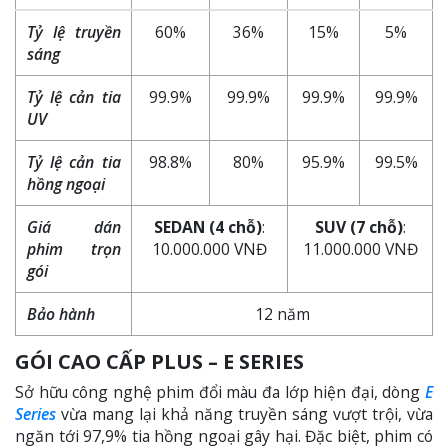
Tỷ lệ truyền
60%
36%
15%
5%
sáng
Tỷ lệ cản tia
99.9%
99.9%
99.9%
99.9%
UV
Tỷ lệ cản tia
98.8%
80%
95.9%
99.5%
hồng ngoại
Giá dán
SEDAN (4 chỗ)
:
SUV (7 chỗ)
:
phim trọn
10.000.000 VNĐ
11.000.000 VNĐ
gói
Bảo hành
12 năm
GÓI CAO CẤP PLUS – E SERIES
Sở hữu công nghệ phim đổi màu đa lớp hiện đại, dòng
E
Series
vừa mang lại khả năng truyền sáng vượt trội, vừa
ngăn tới 97,9% tia hồng ngoại gây hại. Đặc biệt, phim có