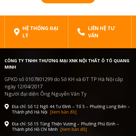
HỆ THỐNG ĐẠI
LIÊN HỆ TƯ
LÝ
VẤN
CÔNG TY TNHH THƯƠNG MẠI XNK NỘI THẤT Ô TÔ QUANG
MINH
GPKD số 0107801299 do Sở KH và ĐT TP Hà Nội cấp
ngày 12/04/2017
Người đại diện: Ông Nguyễn Văn Ty
Địa chỉ: Số 12 Ngõ 44 Tư Đình – Tổ 5 – Phường Long Biên –
Thành phố Hà Nội
[Xem bản đồ]
Địa chỉ: Số 15 Tùng Thiện Vương – Phường Phú Định –
Thành phố Hồ Chí Minh
[Xem bản đồ]