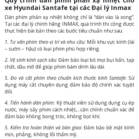
Quy trình dán phim phản xạ nhiệt cho
xe Hyundai Santafe tại các Đại lý Inmax
Dán phim phản xạ nhiệt không chỉ là “dán vào là xong”.
Tại các đại lý chính hãng INMAX, quá trình thi công được
thực hiện bài bản theo các bước tiêu chuẩn như sau:
1. Tư vấn phim theo vị trí và nhu cầu:
Mỗi khu vực kính (lái
– sườn – hậu) có loại phim phù hợp riêng.
2. Vệ sinh kính sạch sâu
: Đảm bảo loại bỏ mọi bụi bẩn, tạp
chất, dầu mỡ để giúp phim bám dính lâu dài.
3
. Đo và cắt phim theo chuẩn kích thước kính Santafe
: Sử
dụng máy cắt chuyên dụng đảm bảo độ chính xác tuyệt
đối.
4. Tiến hành dán phim:
Kỹ thuật viên sử dụng dụng cụ ép
nước, máy sấy phim cách nhiệt,…căn chỉnh chuẩn xác để
đảm bảo không bong tróc, không bọt khí.
5. Kiểm tra hoàn thiện và bàn giao
: Đảm bảo bề mặt kính
mịn, phẳng, không lỗi thẩm mỹ.