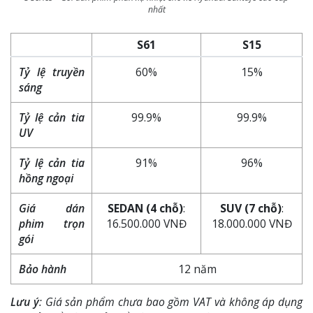
nhất
S61
S15
Tỷ lệ truyền
60%
15%
sáng
Tỷ lệ cản tia
99.9%
99.9%
UV
Tỷ lệ cản tia
91%
96%
hồng ngoại
Giá dán
SEDAN (4 chỗ)
:
SUV (7 chỗ)
:
phim trọn
16.500.000 VNĐ
18.000.000 VNĐ
gói
Bảo hành
12 năm
Lưu ý
: Giá sản phẩm chưa bao gồm VAT và không áp dụng