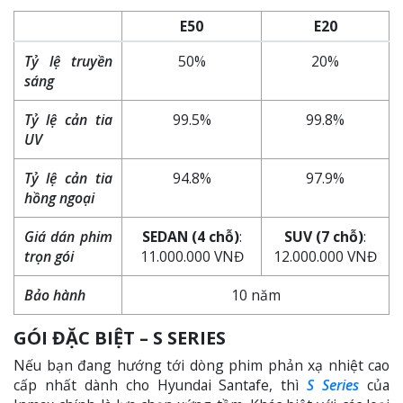
E50
E20
Tỷ lệ truyền
50%
20%
sáng
Tỷ lệ cản tia
99.5%
99.8%
UV
Tỷ lệ cản tia
94.8%
97.9%
hồng ngoại
Giá dán phim
SEDAN (4 chỗ)
:
SUV (7 chỗ)
:
trọn gói
11.000.000 VNĐ
12.000.000 VNĐ
Bảo hành
10 năm
GÓI ĐẶC BIỆT – S SERIES
Nếu bạn đang hướng tới dòng phim phản xạ nhiệt cao
cấp nhất dành cho Hyundai Santafe, thì
S Series
của