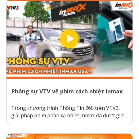
thường hoạt động theo cơ chế giữ nhiệt trên
kính,...
Phóng sự VTV về phim cách nhiệt Inmax
Trong chương trình Thông Tin 260 trên VTV3,
giải pháp phim phản xạ nhiệt Inmax đã được giới
thiệu như một bước tiến công nghệ giúp bảo vệ ô
tô và sức khỏe người dùng trước thời tiết nắng
nóng gay gắt. Thực tế kiểm nghiệm cho thấy, ô...