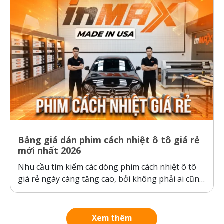
Bảng giá dán phim cách nhiệt ô tô giá rẻ
mới nhất 2026
Nhu cầu tìm kiếm các dòng phim cách nhiệt ô tô
giá rẻ ngày càng tăng cao, bởi không phải ai cũng
sẵn sàng bỏ ra hàng chục triệu đồng cho một gói
dán phim. Tuy nhiên, ranh giới giữa “giá rẻ chính
hãng” và “hàng giả, hàng nhái”...
Xem thêm