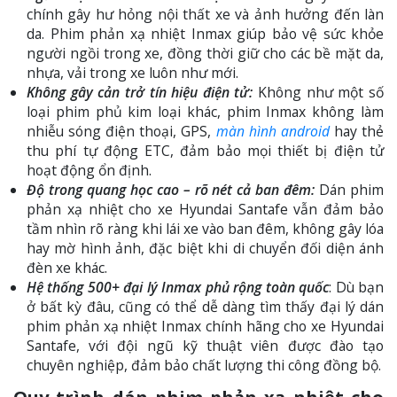
chính gây hư hỏng nội thất xe và ảnh hưởng đến làn
da. Phim phản xạ nhiệt Inmax giúp bảo vệ sức khỏe
người ngồi trong xe, đồng thời giữ cho các bề mặt da,
nhựa, vải trong xe luôn như mới.
Không gây cản trở tín hiệu điện tử:
Không như một số
loại phim phủ kim loại khác, phim Inmax không làm
nhiễu sóng điện thoại, GPS,
màn hình android
hay thẻ
thu phí tự động ETC, đảm bảo mọi thiết bị điện tử
hoạt động ổn định.
Độ trong quang học cao – rõ nét cả ban đêm:
Dán phim
phản xạ nhiệt cho xe Hyundai Santafe vẫn đảm bảo
tầm nhìn rõ ràng khi lái xe vào ban đêm, không gây lóa
hay mờ hình ảnh, đặc biệt khi di chuyển đối diện ánh
đèn xe khác.
Hệ thống 500+ đại lý Inmax phủ rộng toàn quốc
: Dù bạn
ở bất kỳ đâu, cũng có thể dễ dàng tìm thấy đại lý dán
phim phản xạ nhiệt Inmax chính hãng cho xe Hyundai
Santafe, với đội ngũ kỹ thuật viên được đào tạo
chuyên nghiệp, đảm bảo chất lượng thi công đồng bộ.