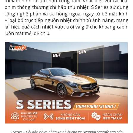
Inmax chính là lựa chọn xứng tầm. Khác biệt với các loại
phim thông thường chỉ hấp thụ nhiệt, S Series sử dụng
công nghệ phản xạ tia hồng ngoại ngay từ bề mặt kính
– loại bỏ trực tiếp nguồn nhiệt chính từ ánh nắng, mang
lại hiệu quả cách nhiệt vượt trội và giữ cho khoang cabin
luôn mát mẻ, dễ chịu.
S Series – Gói dán phim phản xạ nhiệt cho xe Hyundai Santafe cao cấp