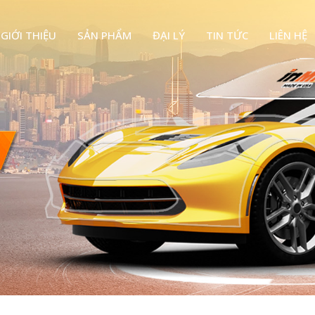
GIỚI THIỆU
SẢN PHẨM
ĐẠI LÝ
TIN TỨC
LIÊN HỆ