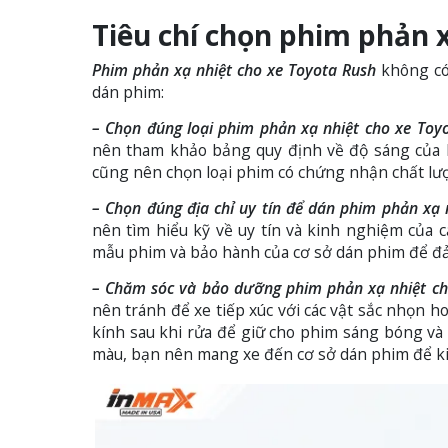
Tiêu chí chọn phim phản 
Phim phản xạ nhiệt cho xe Toyota Rush
không có 
dán phim:
– Chọn đúng loại phim phản xạ nhiệt cho xe Toyo
nên tham khảo bảng quy định về độ sáng của kí
cũng nên chọn loại phim có chứng nhận chất lượ
– Chọn đúng địa chỉ uy tín để dán phim phản xạ n
nên tìm hiểu kỹ về uy tín và kinh nghiệm của 
mẫu phim và bảo hành của cơ sở dán phim để đả
– Chăm sóc và bảo dưỡng phim phản xạ nhiệt cho
nên tránh để xe tiếp xúc với các vật sắc nhọn 
kính sau khi rửa để giữ cho phim sáng bóng v
màu, bạn nên mang xe đến cơ sở dán phim để kiể