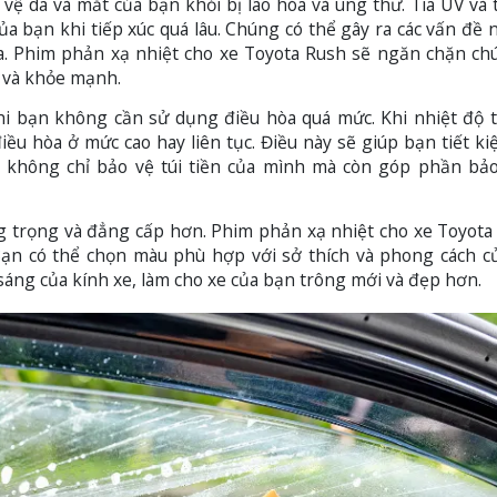
 vệ da và mắt của bạn khỏi bị lão hóa và ung thư. Tia UV và 
ủa bạn khi tiếp xúc quá lâu. Chúng có thể gây ra các vấn đề
da. Phim phản xạ nhiệt cho xe Toyota Rush sẽ ngăn chặn c
g và khỏe mạnh.
i bạn không cần sử dụng điều hòa quá mức. Khi nhiệt độ 
ều hòa ở mức cao hay liên tục. Điều này sẽ giúp bạn tiết k
ẽ không chỉ bảo vệ túi tiền của mình mà còn góp phần bả
ng trọng và đẳng cấp hơn. Phim phản xạ nhiệt cho xe Toyota
Bạn có thể chọn màu phù hợp với sở thích và phong cách c
áng của kính xe, làm cho xe của bạn trông mới và đẹp hơn.