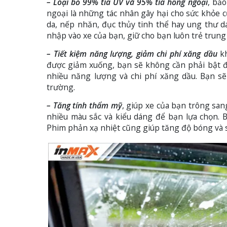
– Loại bỏ 99% tia UV và 95% tia hồng ngoại
, bảo
ngoại là những tác nhân gây hại cho sức khỏe c
da, nếp nhăn, đục thủy tinh thể hay ung thư 
nhập vào xe của bạn, giữ cho bạn luôn trẻ trun
– Tiết kiệm năng lượng, giảm chi phí xăng dầu
kh
được giảm xuống, bạn sẽ không cần phải bật đi
nhiều năng lượng và chi phí xăng dầu. Bạn s
trường.
– Tăng tính thẩm mỹ
, giúp xe của bạn trông sa
nhiều màu sắc và kiểu dáng để bạn lựa chọn. 
Phim phản xạ nhiệt cũng giúp tăng độ bóng và s