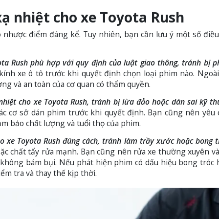
xạ nhiệt cho xe Toyota Rush
nhược điểm đáng kể. Tuy nhiên, bạn cần lưu ý một số điều
ta Rush phù hợp với quy định của luật giao thông, tránh bị p
nh xe ô tô trước khi quyết định chọn loại phim nào. Ngoài
ng và an toàn của cơ quan có thẩm quyền.
hiệt cho xe Toyota Rush, tránh bị lừa đảo hoặc dán sai kỹ th
các cơ sở dán phim trước khi quyết định. Bạn cũng nên yêu
m bảo chất lượng và tuổi thọ của phim.
 xe Toyota Rush đúng cách, tránh làm trầy xước hoặc bong t
hoặc chất tẩy rửa mạnh. Bạn cũng nên rửa xe thường xuyên và
à không bám bụi. Nếu phát hiện phim có dấu hiệu bong tróc
m tra và thay thế kịp thời.