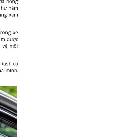
tia hồng
 như nám
húng xâm
trong xe
iệm được
o vệ môi
 Rush có
ủa mình.