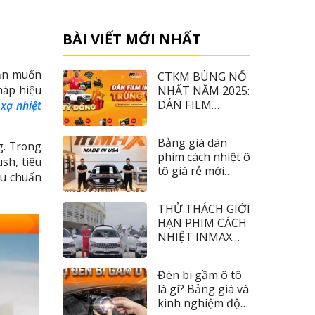
BÀI VIẾT MỚI NHẤT
Bạn muốn
CTKM BÙNG NỔ
háp hiệu
NHẤT NĂM 2025:
DÁN FILM
xạ nhiệt
INMAX – TRÚNG
VF3
Bảng giá dán
g. Trong
phim cách nhiệt ô
sh, tiêu
tô giá rẻ mới
êu chuẩn
nhất 2026
THỬ THÁCH GIỚI
HẠN PHIM CÁCH
NHIỆT INMAX
CÙNG TIỀN ĐẠO
NHÂM MẠNH
Đèn bi gầm ô tô
DŨNG
là gì? Bảng giá và
kinh nghiệm độ