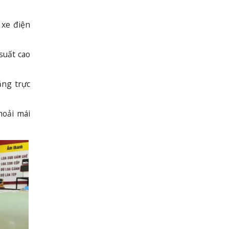
 xe điện
suất cao
ắng trực
hoải mái