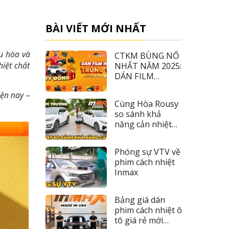
BÀI VIẾT MỚI NHẤT
u hòa và
CTKM BÙNG NỔ
hiệt chất
NHẤT NĂM 2025:
DÁN FILM
INMAX – TRÚNG
iện nay –
VF3
Cùng Hòa Rousy
so sánh khả
năng cản nhiệt
của phim phản xạ
nhiệt INMAX
Phóng sự VTV về
phim cách nhiệt
Inmax
Bảng giá dán
phim cách nhiệt ô
tô giá rẻ mới