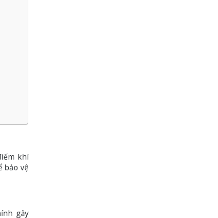
điểm khí
ể bảo vệ
hính gây