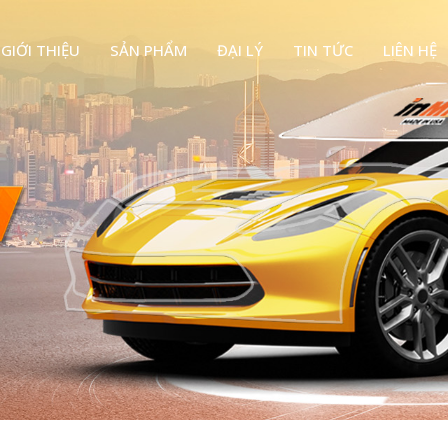
GIỚI THIỆU
SẢN PHẨM
ĐẠI LÝ
TIN TỨC
LIÊN HỆ