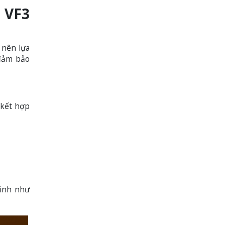
 VF3
 nên lựa
 đảm bảo
 kết hợp
minh như