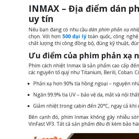
INMAX – Địa điểm dán ph
uy tín
Nếu bạn đang có nhu cầu
dán phim phản xạ nhiệ
chọn. Với hơn
500 đại lý
toàn quốc, công nghệ 
chất lượng thi công đồng bộ, đúng kỹ thuật, đú
Ưu điểm của phim phản xạ n
Phim cách nhiệt Inmax là sản phẩm cao cấp đế
các nguyên tố quý như Titanium, Berili, Coban. 
Phản xạ hơn 90% tia hồng ngoại – nguyên nh
Ngăn 99.9% tia UV – bảo vệ da, mắt và nội thất 
Giảm nhiệt trong cabin đến 20°C, ngay cả khi 
Bên cạnh đó, phim Inmax không gây nhiễu són
VinFast VF3. Tất cả sản phẩm đều đi kèm bảo h