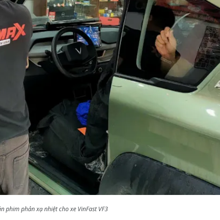
dán phim phản xạ nhiệt cho xe VinFast VF3