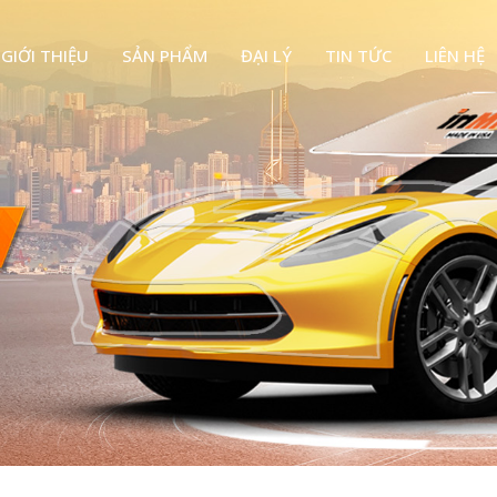
GIỚI THIỆU
SẢN PHẨM
ĐẠI LÝ
TIN TỨC
LIÊN HỆ