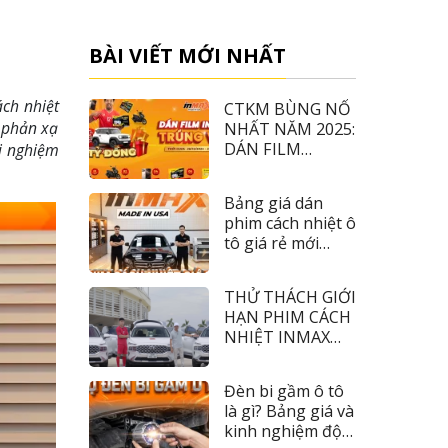
BÀI VIẾT MỚI NHẤT
ch nhiệt
CTKM BÙNG NỔ
m phản xạ
NHẤT NĂM 2025:
DÁN FILM
ải nghiệm
INMAX – TRÚNG
VF3
Bảng giá dán
phim cách nhiệt ô
tô giá rẻ mới
nhất 2026
THỬ THÁCH GIỚI
HẠN PHIM CÁCH
NHIỆT INMAX
CÙNG TIỀN ĐẠO
NHÂM MẠNH
Đèn bi gầm ô tô
DŨNG
là gì? Bảng giá và
kinh nghiệm độ