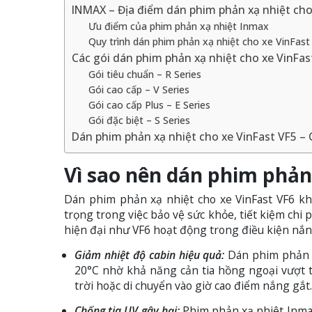
INMAX – Địa điểm dán phim phản xạ nhiệt cho 
Ưu điểm của phim phản xạ nhiệt Inmax
Quy trình dán phim phản xạ nhiệt cho xe VinFast 
Các gói dán phim phản xạ nhiệt cho xe VinFas
Gói tiêu chuẩn – R Series
Gói cao cấp – V Series
Gói cao cấp Plus – E Series
Gói đặc biệt – S Series
Dán phim phản xạ nhiệt cho xe VinFast VF5 – 
Vì sao nên dán phim phản 
Dán phim phản xạ nhiệt cho xe VinFast VF6 kh
trọng trong việc bảo vệ sức khỏe, tiết kiệm chi 
hiện đại như VF6 hoạt động trong điều kiện nắ
Giảm nhiệt độ cabin hiệu quả:
Dán phim phản x
20°C nhờ khả năng cản tia hồng ngoại vượt tr
trời hoặc di chuyển vào giờ cao điểm nắng gắt.
Chống tia UV gây hại:
Phim phản xạ nhiệt Inmax