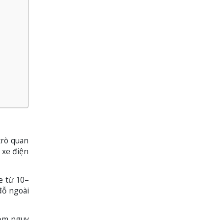
trò quan
u xe điện
e từ 10–
đỗ ngoài
iảm nguy