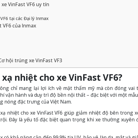
xe VinFast VF6 uy tín
VF6 tại các Đại lý Inmax
t VF6 của Inmax
Cơ hội trúng xe VinFast VF3
xạ nhiệt cho xe VinFast VF6?
ông chỉ mang lại lợi ích về mặt thẩm mỹ mà còn đóng vai 
phí vận hành và duy trì độ bền nội thất – đặc biệt với một mẫ
ng nóng đặc trưng của Việt Nam.
ạ nhiệt cho xe VinFast VF6 giúp giảm nhiệt độ bên trong x
ội. Đây là yếu tố đặc biệt quan trọng khi xe thường xuyên 
 có khả năng cản đến 99.9% tia UV, bảo vệ làn da, mắt và g