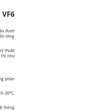
 VF6
đầu được
uẩn công
kỹ thuật
 thị như
àng phản
10–20°C,
hệ thống