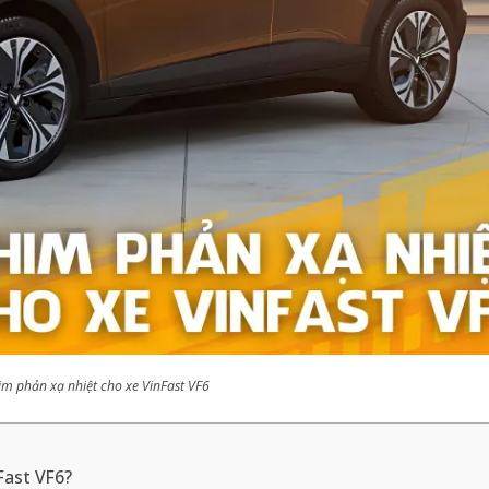
m phản xạ nhiệt cho xe VinFast VF6
Fast VF6?