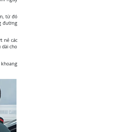
n, từ đó
ng đường
t nẻ các
 dài cho
o khoang