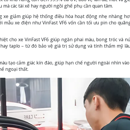
u mà các tài xế hay người ngồi ghế phụ cần quan tâm.
g xe giảm giúp hệ thống điều hòa hoạt động nhẹ nhàng hơ
ới mẫu xe điện như VinFast VF6 vốn cần tối ưu pin cho quã
iệt cho xe VinFast VF6 giúp ngăn phai màu, bong tróc và nứ
 hay taplo – từ đó bảo vệ giá trị sử dụng và tính thẩm mỹ lâu
màu tạo cảm giác kín đáo, giúp hạn chế người ngoài nhìn và
hể ngoại thất.