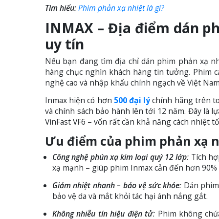
Tìm hiểu:
Phim phản xạ nhiệt là gì?
INMAX – Địa điểm dán ph
uy tín
Nếu bạn đang tìm địa chỉ dán phim phản xạ nh
hàng chục nghìn khách hàng tin tưởng. Phim c
nghệ cao và nhập khẩu chính ngạch về Việt Nam
Inmax hiện có hơn
500 đại lý
chính hãng trên to
và chính sách bảo hành lên tới 12 năm. Đây là l
VinFast VF6 – vốn rất cần khả năng cách nhiệt tối
Ưu điểm của phim phản xạ n
Công nghệ phún xạ kim loại quý 12 lớp
:
Tích hợp
xạ mạnh – giúp phim Inmax cản đến hơn 90% ti
Giảm nhiệt nhanh – bảo vệ sức khỏe
:
Dán phim p
bảo vệ da và mắt khỏi tác hại ánh nắng gắt.
Không nhiễu tín hiệu điện tử
:
Phim không chứa 