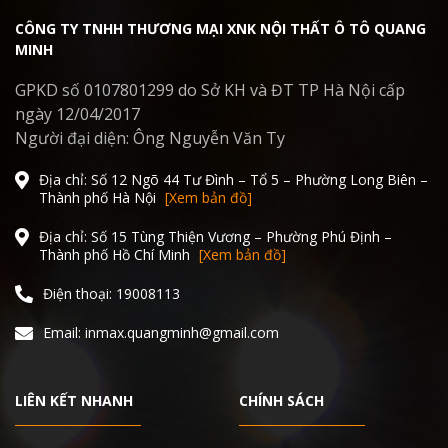
CÔNG TY TNHH THƯƠNG MẠI XNK NỘI THẤT Ô TÔ QUANG
MINH
GPKD số 0107801299 do Sở KH và ĐT TP Hà Nội cấp
ngày 12/04/2017
Người đại diện: Ông Nguyễn Văn Ty
Địa chỉ: Số 12 Ngõ 44 Tư Đình – Tổ 5 – Phường Long Biên –
Thành phố Hà Nội
[Xem bản đồ]
Địa chỉ: Số 15 Tùng Thiện Vương – Phường Phú Định –
Thành phố Hồ Chí Minh
[Xem bản đồ]
Điện thoại: 19008113
Email: inmax.quangminh@gmail.com
LIÊN KẾT NHANH
CHÍNH SÁCH