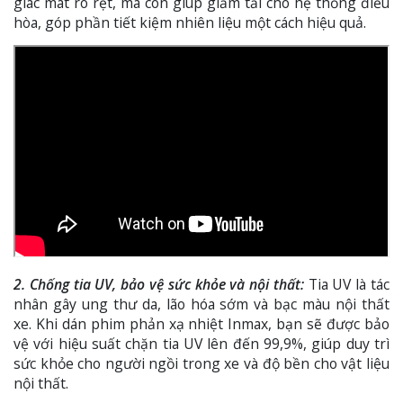
giác mát rõ rệt, mà còn giúp giảm tải cho hệ thống điều
hòa, góp phần tiết kiệm nhiên liệu một cách hiệu quả.
2. Chống tia UV, bảo vệ sức khỏe và nội thất:
Tia UV là tác
nhân gây ung thư da, lão hóa sớm và bạc màu nội thất
xe. Khi dán phim phản xạ nhiệt Inmax, bạn sẽ được bảo
vệ với hiệu suất chặn tia UV lên đến 99,9%, giúp duy trì
sức khỏe cho người ngồi trong xe và độ bền cho vật liệu
nội thất.