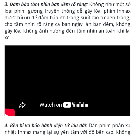
3. Đảm bảo tầm nhìn ban đêm rõ ràng:
Không như một số
loại phim gương truyền thống dễ gây lóa, phim Inmax
được tối ưu để đảm bảo độ trong suốt cao từ bên trong,
cho tầm nhìn rõ ràng cả ban ngày lẫn ban đêm, không
gây lóa, không ảnh hưởng đến tầm nhìn an toàn khi lái
xe.
4. Bền bỉ và bảo hành điện tử lâu dài:
Dán phim phản xạ
nhiệt Inmax mang lại sự yên tâm với độ bền cao, không