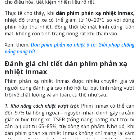
cho điều hòa, tiết kiệm nhiên liệu rõ rệt.
Thực tế cho thấy, khi
dán phim phản xạ nhiệt Inmax
,
nhiệt độ trong xe có thể giảm từ 10–20°C so với dùng
phim hấp thụ nhiệt, đồng thời bề mặt kính cũng luôn
mát, không còn tình trạng nóng rát khi chạm vào.
Xem thêm:
Dán phim phản xạ nhiệt ô tô: Giải pháp chống
nắng nóng tốt
Đánh giá chi tiết dán phim phản xạ
nhiệt Inmax
Phim phản xạ nhiệt Inmax được nhiều chuyên gia và
người dùng đánh giá cao nhờ hội tụ loạt tính năng vượt
trội về chất lượng và an toàn, cụ thể như sau:
1. Khả năng cách nhiệt vượt trội:
Phim Inmax có thể cản
đến 97% tia hồng ngoại – nguyên nhân chính gây ra cảm
giác oi bức trong xe. TSER (tổng năng lượng mặt trời bị
cản lại) đạt từ 65–85%, tùy dòng sản phẩm. Nhờ đó, khi
dán phim phản xạ nhiệt Inmax không chỉ mang lại cảm