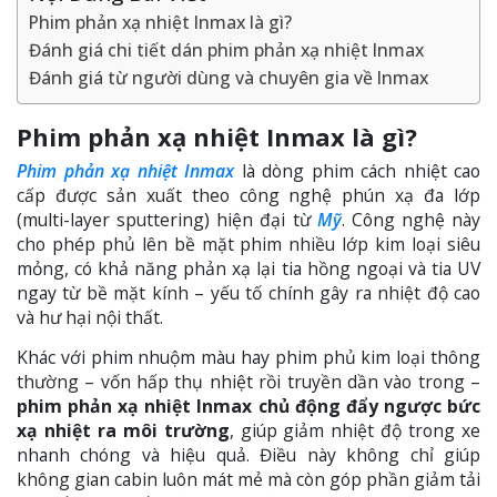
Phim phản xạ nhiệt Inmax là gì?
Đánh giá chi tiết dán phim phản xạ nhiệt Inmax
Đánh giá từ người dùng và chuyên gia về Inmax
Phim phản xạ nhiệt Inmax là gì?
Phim phản xạ nhiệt Inmax
là dòng phim cách nhiệt cao
cấp được sản xuất theo công nghệ phún xạ đa lớp
(multi-layer sputtering) hiện đại từ
Mỹ
. Công nghệ này
cho phép phủ lên bề mặt phim nhiều lớp kim loại siêu
mỏng, có khả năng phản xạ lại tia hồng ngoại và tia UV
ngay từ bề mặt kính – yếu tố chính gây ra nhiệt độ cao
và hư hại nội thất.
Khác với phim nhuộm màu hay phim phủ kim loại thông
thường – vốn hấp thụ nhiệt rồi truyền dần vào trong –
phim phản xạ nhiệt Inmax chủ động đẩy ngược bức
xạ nhiệt ra môi trường
, giúp giảm nhiệt độ trong xe
nhanh chóng và hiệu quả. Điều này không chỉ giúp
không gian cabin luôn mát mẻ mà còn góp phần giảm tải