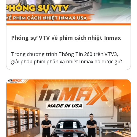
Phóng sự VTV về phim cách nhiệt Inmax
Trong chương trình Thông Tin 260 trên VTV3,
giải pháp phim phản xạ nhiệt Inmax đã được giới
thiệu như một bước tiến công nghệ giúp bảo vệ ô
tô và sức khỏe người dùng trước thời tiết nắng
nóng gay gắt. Thực tế kiểm nghiệm cho thấy, ô...