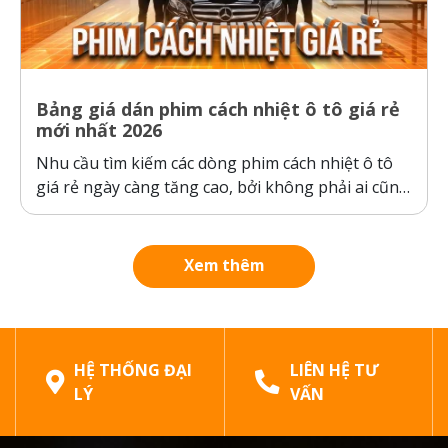
Bảng giá dán phim cách nhiệt ô tô giá rẻ
mới nhất 2026
Nhu cầu tìm kiếm các dòng phim cách nhiệt ô tô
giá rẻ ngày càng tăng cao, bởi không phải ai cũng
sẵn sàng bỏ ra hàng chục triệu đồng cho một gói
dán phim. Tuy nhiên, ranh giới giữa “giá rẻ chính
hãng” và “hàng giả, hàng nhái”...
Xem thêm
HỆ THỐNG ĐẠI
LIÊN HỆ TƯ
LÝ
VẤN