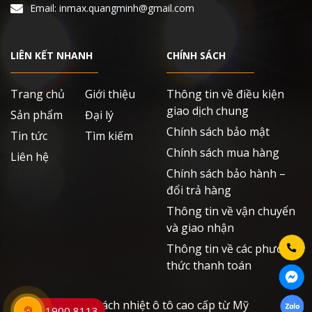
Email: inmax.quangminh@gmail.com
LIÊN KẾT NHANH
CHÍNH SÁCH
Trang chủ
Giới thiệu
Thông tin về điều kiện
giao dịch chung
Sản phẩm
Đại lý
Chính sách bảo mật
Tin tức
Tìm kiếm
Chính sách mua hàng
Liên hệ
Chính sách bảo hành –
đổi trả hàng
Thông tin về vận chuyển
và giao nhận
Thông tin về các phương
thức thanh toán
Phim cách nhiệt ô tô cao cấp từ Mỹ
1900 8113