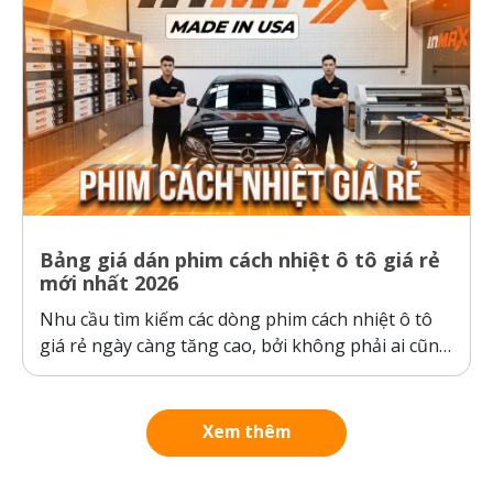
Bảng giá dán phim cách nhiệt ô tô giá rẻ
mới nhất 2026
Nhu cầu tìm kiếm các dòng phim cách nhiệt ô tô
giá rẻ ngày càng tăng cao, bởi không phải ai cũng
sẵn sàng bỏ ra hàng chục triệu đồng cho một gói
dán phim. Tuy nhiên, ranh giới giữa “giá rẻ chính
hãng” và “hàng giả, hàng nhái”...
Xem thêm