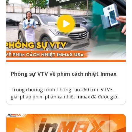
Phóng sự VTV về phim cách nhiệt Inmax
Trong chương trình Thông Tin 260 trên VTV3,
giải pháp phim phản xạ nhiệt Inmax đã được giới
thiệu như một bước tiến công nghệ giúp bảo vệ ô
tô và sức khỏe người dùng trước thời tiết nắng
nóng gay gắt. Thực tế kiểm nghiệm cho thấy, ô...