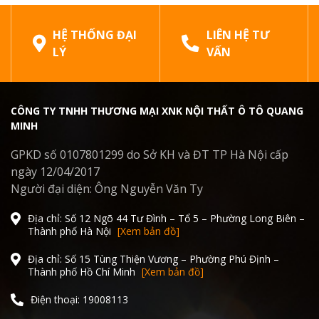
HỆ THỐNG ĐẠI
LIÊN HỆ TƯ
LÝ
VẤN
CÔNG TY TNHH THƯƠNG MẠI XNK NỘI THẤT Ô TÔ QUANG
MINH
GPKD số 0107801299 do Sở KH và ĐT TP Hà Nội cấp
ngày 12/04/2017
Người đại diện: Ông Nguyễn Văn Ty
Địa chỉ: Số 12 Ngõ 44 Tư Đình – Tổ 5 – Phường Long Biên –
Thành phố Hà Nội
[Xem bản đồ]
Địa chỉ: Số 15 Tùng Thiện Vương – Phường Phú Định –
Thành phố Hồ Chí Minh
[Xem bản đồ]
Điện thoại: 19008113