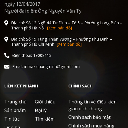
ngày 12/04/2017
Người đại diện: Ông Nguyễn Văn Ty
Địa chỉ: Số 12 Ngõ 44 Tư Đình – Tổ 5 – Phường Long Biên –
Thành phố Hà Nội
[Xem bản đồ]
Địa chỉ: Số 15 Tùng Thiện Vương – Phường Phú Định –
Thành phố Hồ Chí Minh
[Xem bản đồ]
Điện thoại: 19008113
Email: inmax.quangminh@gmail.com
LIÊN KẾT NHANH
CHÍNH SÁCH
Trang chủ
Giới thiệu
Thông tin về điều kiện
giao dịch chung
Sản phẩm
Đại lý
Chính sách bảo mật
Tin tức
Tìm kiếm
Chính sách mua hàng
Liên hệ