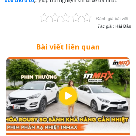
box cho ô tô
,…giúp trải nghiệm khi lái xe tốt nhất.
Đánh giá bài viết
Tác giả :
Hải Đào
Bài viết liên quan