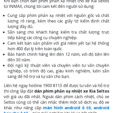
Khi bạn chọn dán phim phản xạ nhiệt cho xe Kia Seltos
từ INMAX, chúng tôi cam kết đến người sử dụng:
Cung cấp phim phản xạ nhiệt với nguồn gốc và chất
lượng rõ ràng, kèm theo các giấy tờ kiểm định chất
lượng đầy đủ.
Sẵn sàng cho khách hàng kiểm tra chất lượng trực
tiếp bằng các công cụ chuyên nghiệp.
Cam kết bán sản phẩm với giá niêm yết tại hệ thống
hơn 400 đại lý trên toàn quốc.
Bảo hành chính hãng lên đến 12 năm, với độ bền lên
đến 30 năm.
Đội ngũ kỹ thuật viên và chuyên viên tư vấn chuyên
nghiệp, có trình độ cao, giàu kinh nghiệm, luôn sẵn
sàng để hỗ trợ và tư vấn cho bạn.
Liên hệ ngay hotline 1900 8113 để được tư vấn và hỗ trợ
thi công lắp đặt
dán phim phản xạ nhiệt xe Kia Seltos
với giá ưu đãi nhất. Ngoài dán phim cách nhiệt, chủ xe
Seltos cũng có thể cân nhắc thêm một số dịch vụ độ xe
khác như nâng cấp
màn hình android ô tô
,
android