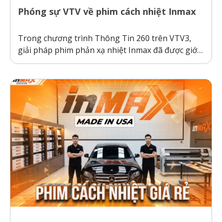
Phóng sự VTV về phim cách nhiệt Inmax
Trong chương trình Thông Tin 260 trên VTV3,
giải pháp phim phản xạ nhiệt Inmax đã được giới
thiệu như một bước tiến công nghệ giúp bảo vệ ô
tô và sức khỏe người dùng trước thời tiết nắng
nóng gay gắt. Thực tế kiểm nghiệm cho thấy, ô...