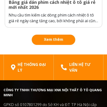
Bảng giá dán phim cách nhiệt ô tô giá rẻ
mới nhất 2026
Nhu cầu tìm kiếm các dòng phim cách nhiệt ô tô
giá rẻ ngày càng tăng cao, bởi không phải ai cũng
sẵn sàng bỏ ra hàng chục triệu đồng cho một gói
dán phim. Tuy nhiên, ranh giới giữa “giá rẻ chính
hãng” và “hàng giả, hàng nhái”...
Xem thêm
HỆ THỐNG ĐẠI
LIÊN HỆ TƯ
LÝ
VẤN
CÔNG TY TNHH THƯƠNG MẠI XNK NỘI THẤT Ô TÔ QUANG
MINH
GPKD số 0107801299 do Sở KH và ĐT TP Hà Nội cấp