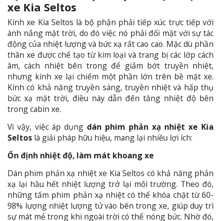
xe Kia Seltos
Kính xe Kia Seltos là bộ phận phải tiếp xúc trực tiếp với
ánh nắng mặt trời, do đó việc nó phải đối mặt với sự tác
động của nhiệt lượng và bức xạ rất cao cao. Mặc dù phần
thân xe được chế tạo từ kim loại và trang bị các lớp cách
âm, cách nhiệt bên trong để giảm bớt truyền nhiệt,
nhưng kính xe lại chiếm một phần lớn trên bề mặt xe.
Kính có khả năng truyền sáng, truyền nhiệt và hấp thụ
bức xạ mặt trời, điều này dẫn đến tăng nhiệt độ bên
trong cabin xe.
Vì vậy, việc áp dụng
dán phim phản xạ nhiệt xe Kia
Seltos
là giải pháp hữu hiệu, mang lại nhiều lợi ích:
Ốn định nhiệt độ, làm mát khoang xe
Dán phim phản xạ nhiệt xe Kia Seltos có khả năng phản
xạ lại hầu hết nhiệt lượng trở lại môi trường. Theo đó,
những tấm phim phản xạ nhiệt có thể khóa chặt từ 60-
98% lượng nhiệt lượng tử vào bên trong xe, giúp duy trì
sự mát mẻ trong khi ngoài trời có thể nóng bức. Nhờ đó,