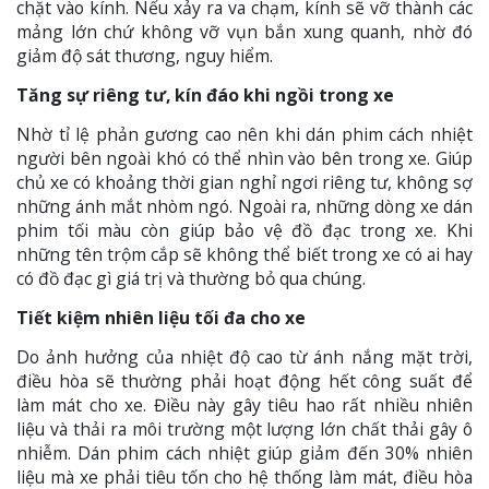
chặt vào kính. Nếu xảy ra va chạm, kính sẽ vỡ thành các
mảng lớn chứ không vỡ vụn bắn xung quanh, nhờ đó
giảm độ sát thương, nguy hiểm.
Tăng sự riêng tư, kín đáo khi ngồi trong xe
Nhờ tỉ lệ phản gương cao nên khi dán phim cách nhiệt
người bên ngoài khó có thể nhìn vào bên trong xe. Giúp
chủ xe có khoảng thời gian nghỉ ngơi riêng tư, không sợ
những ánh mắt nhòm ngó. Ngoài ra, những dòng xe dán
phim tối màu còn giúp bảo vệ đồ đạc trong xe. Khi
những tên trộm cắp sẽ không thể biết trong xe có ai hay
có đồ đạc gì giá trị và thường bỏ qua chúng.
Tiết kiệm nhiên liệu tối đa cho xe
Do ảnh hưởng của nhiệt độ cao từ ánh nắng mặt trời,
điều hòa sẽ thường phải hoạt động hết công suất để
làm mát cho xe. Điều này gây tiêu hao rất nhiều nhiên
liệu và thải ra môi trường một lượng lớn chất thải gây ô
nhiễm. Dán phim cách nhiệt giúp giảm đến 30% nhiên
liệu mà xe phải tiêu tốn cho hệ thống làm mát, điều hòa