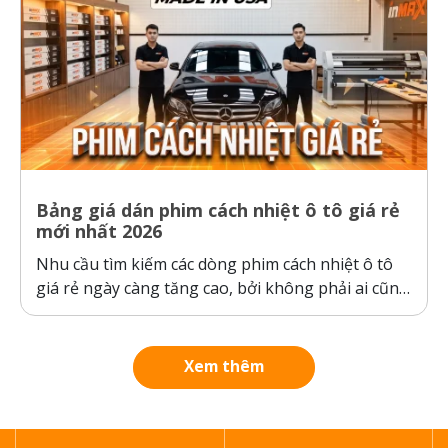
Bảng giá dán phim cách nhiệt ô tô giá rẻ
mới nhất 2026
Nhu cầu tìm kiếm các dòng phim cách nhiệt ô tô
giá rẻ ngày càng tăng cao, bởi không phải ai cũng
sẵn sàng bỏ ra hàng chục triệu đồng cho một gói
dán phim. Tuy nhiên, ranh giới giữa “giá rẻ chính
hãng” và “hàng giả, hàng nhái”...
Xem thêm