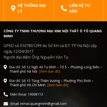
HỆ THỐNG ĐẠI
LIÊN HỆ TƯ
LÝ
VẤN
CÔNG TY TNHH THƯƠNG MẠI XNK NỘI THẤT Ô TÔ QUANG
MINH
GPKD số 0107801299 do Sở KH và ĐT TP Hà Nội cấp
ngày 12/04/2017
Người đại diện: Ông Nguyễn Văn Ty
Địa chỉ: Số 12 Ngõ 44 Tư Đình – Tổ 5 – Phường Long Biên –
Thành phố Hà Nội
[Xem bản đồ]
Địa chỉ: Số 15 Tùng Thiện Vương – Phường Phú Định –
Thành phố Hồ Chí Minh
[Xem bản đồ]
Điện thoại: 19008113
Email: inmax.quangminh@gmail.com