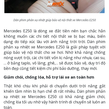
Dán phim phản xạ nhiệt giúp bảo vệ nội thất xe Mercedes E250
Mercedes E250 là dòng xe đắt tiền nên bạn chắc hẳn
không muốn các chi tiết nội thất xe bị bạc màu, biến
dạng do tiếp xúc lâu với ánh nắng trời trời. Dán phim
phản xạ nhiệt xe Mercedes E250 là giải pháp tuyệt vời
giúp bảo vệ nội thất cho xe hơi. Nhờ khả năng chống
nóng vượt trội, các chi tiết vốn kị nắng như nhựa, cao su,
… ở bảng taplo, vô lăng, ghê,… sẽ được bảo vệ, duy trì độ
bền đẹp cũng tiết kiệm chi phí bảo dưỡng, thay mới.
Giảm chói, chống lóa, hỗ trợ lái xe an toàn hơn
Thật khó chịu khi phải di chuyển dưới trời nắng gắt
khiến tầm nhìn bị hạn chế đi rất nhiều. Dán phim phản
xạ nhiệt xe Mercedes E250 có khả năng giảm chói,
chống lóa tối ưu nhờ vậy hành trình di chuyển sẽ luôn an
toàn.