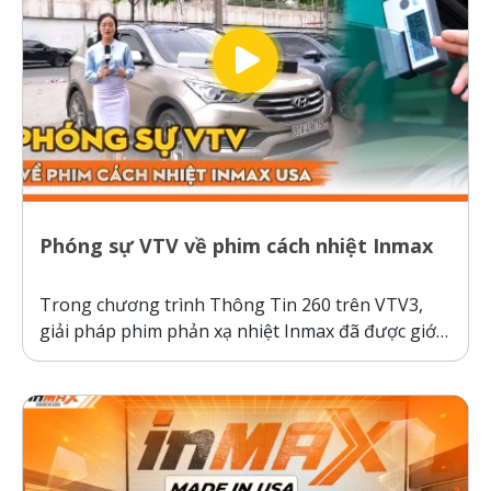
Phóng sự VTV về phim cách nhiệt Inmax
Trong chương trình Thông Tin 260 trên VTV3,
giải pháp phim phản xạ nhiệt Inmax đã được giới
thiệu như một bước tiến công nghệ giúp bảo vệ ô
tô và sức khỏe người dùng trước thời tiết nắng
nóng gay gắt. Thực tế kiểm nghiệm cho thấy, ô...