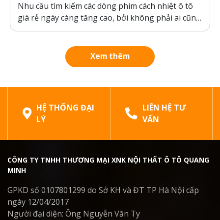
Nhu cầu tìm kiếm các dòng phim cách nhiệt ô tô
giá rẻ ngày càng tăng cao, bởi không phải ai cũng
sẵn sàng bỏ ra hàng chục triệu đồng cho một gói
dán phim. Tuy nhiên, ranh giới giữa “giá rẻ chính
hãng” và “hàng giả, hàng nhái”...
Xem thêm
HỆ THỐNG ĐẠI
LIÊN HỆ TƯ
LÝ
VẤN
CÔNG TY TNHH THƯƠNG MẠI XNK NỘI THẤT Ô TÔ QUANG
MINH
GPKD số 0107801299 do Sở KH và ĐT TP Hà Nội cấp
ngày 12/04/2017
Người đại diện: Ông Nguyễn Văn Ty