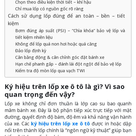
Chọn theo điều kiện thời tiết – khí hậu
Chỉ mua lốp có nguồn gốc rõ ràng
Cách sử dụng lốp đúng để an toàn – bền – tiết
kiệm
Bơm đúng áp suất (PSI) – “Chìa khóa” bảo vệ lốp và
tiết kiệm nhiên liệu
Không để lốp quá non hơi hoặc quá căng
Đảo lốp định kỳ
Cân bằng động & cân chỉnh góc đặt bánh xe
Hạn chế phanh gấp – đánh lái đột ngột để bảo vệ lốp
Kiểm tra độ mòn lốp qua vạch TWI
Ký hiệu trên lốp xe ô tô là gì? Vì sao
quan trọng đến vậy?
Lốp xe không chỉ đơn thuần là lớp cao su bao quanh
mâm bánh xe. Đây là bộ phận tiếp xúc trực tiếp với mặt
đường, quyết định độ bám, độ êm và khả năng vận hành
của xe. Các
ký hiệu trên lốp xe ô tô
được in hoặc dập
nổi trên thành lốp chính là “ngôn ngữ kỹ thuật” giúp bạn