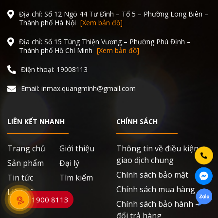
Địa chỉ: Số 12 Ngõ 44 Tư Đình – Tổ 5 – Phường Long Biên –
Thành phố Hà Nội
[Xem bản đồ]
Địa chỉ: Số 15 Tùng Thiện Vương – Phường Phú Định –
Thành phố Hồ Chí Minh
[Xem bản đồ]
Điện thoại: 19008113
Email: inmax.quangminh@gmail.com
LIÊN KẾT NHANH
CHÍNH SÁCH
Trang chủ
Giới thiệu
Thông tin về điều kiện
giao dịch chung
Sản phẩm
Đại lý
Chính sách bảo mật
Tin tức
Tìm kiếm
Chính sách mua hàng
Liên hệ
1900 8113
Chính sách bảo hành –
đổi trả hàng