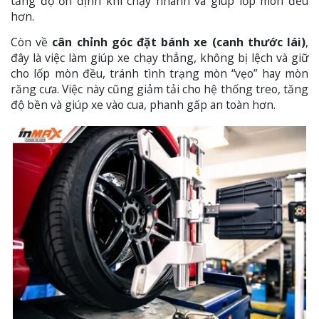
tăng độ ổn định khi chạy nhanh và giúp lốp mòn đều
hơn.
Còn về
cân chỉnh góc đặt bánh xe (canh thước lái)
,
đây là việc làm giúp xe chạy thẳng, không bị lệch và giữ
cho lốp mòn đều, tránh tình trạng mòn “vẹo” hay mòn
răng cưa. Việc này cũng giảm tải cho hệ thống treo, tăng
độ bền và giúp xe vào cua, phanh gấp an toàn hơn.