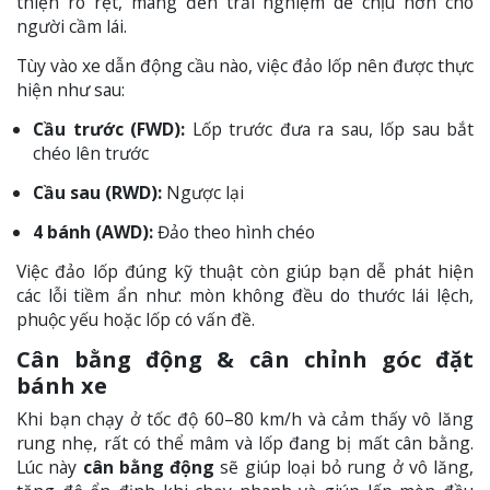
thiện rõ rệt, mang đến trải nghiệm dễ chịu hơn cho
người cầm lái.
Tùy vào xe dẫn động cầu nào, việc đảo lốp nên được thực
hiện như sau:
Cầu trước (FWD):
Lốp trước đưa ra sau, lốp sau bắt
chéo lên trước
Cầu sau (RWD):
Ngược lại
4 bánh (AWD):
Đảo theo hình chéo
Việc đảo lốp đúng kỹ thuật còn giúp bạn dễ phát hiện
các lỗi tiềm ẩn như: mòn không đều do thước lái lệch,
phuộc yếu hoặc lốp có vấn đề.
Cân bằng động & cân chỉnh góc đặt
bánh xe
Khi bạn chạy ở tốc độ 60–80 km/h và cảm thấy vô lăng
rung nhẹ, rất có thể mâm và lốp đang bị mất cân bằng.
Lúc này
cân bằng động
sẽ giúp loại bỏ rung ở vô lăng,