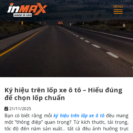
Ký hiệu trên lốp xe ô tô – Hiểu đúng
để chọn lốp chuẩn
21/11/2025
Bạn có biết rằng mỗi
ký hiệu trên lốp xe ô tô
đều mang
một “thông điệp” quan trọng? Từ kích thước, tải trọng,
tốc độ đến năm sản xuất… tất cả đều ảnh hưởng trực