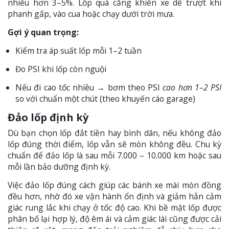
nhiều hơn 3–5%. Lốp quá căng khiến xe dễ trượt khi
phanh gấp, vào cua hoặc chạy dưới trời mưa.
Gợi ý quan trọng:
Kiểm tra áp suất lốp mỗi 1–2 tuần
Đo PSI khi lốp còn nguội
Nếu đi cao tốc nhiều → bơm theo PSI
cao hơn 1–2 PSI
so với chuẩn một chút (theo khuyến cáo garage)
Đảo lốp định kỳ
Dù bạn chọn lốp đắt tiền hay bình dân, nếu không đảo
lốp đúng thời điểm, lốp vẫn sẽ mòn không đều. Chu kỳ
chuẩn để đảo lốp là sau mỗi 7.000 – 10.000 km hoặc sau
mỗi lần bảo dưỡng định kỳ.
Việc đảo lốp đúng cách giúp các bánh xe mài mòn đồng
đều hơn, nhờ đó xe vận hành ổn định và giảm hẳn cảm
giác rung lắc khi chạy ở tốc độ cao. Khi bề mặt lốp được
phân bố lại hợp lý, độ êm ái và cảm giác lái cũng được cải