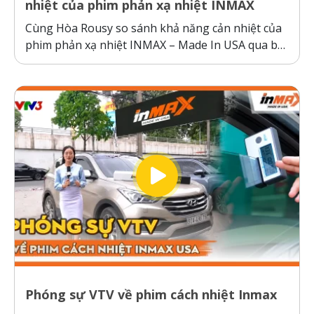
nhiệt của phim phản xạ nhiệt INMAX
Cùng Hòa Rousy so sánh khả năng cản nhiệt của
phim phản xạ nhiệt INMAX – Made In USA qua bài
kiểm tra so sánh trực diện đầy thuyết phục.
Không giống như các dòng phim cách nhiệt thông
thường hoạt động theo cơ chế giữ nhiệt trên
kính,...
Phóng sự VTV về phim cách nhiệt Inmax