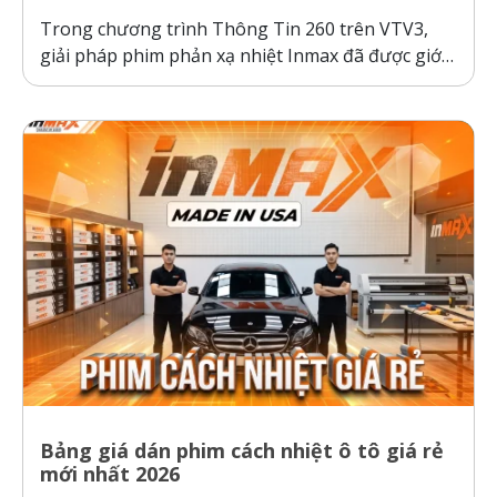
Trong chương trình Thông Tin 260 trên VTV3,
giải pháp phim phản xạ nhiệt Inmax đã được giới
thiệu như một bước tiến công nghệ giúp bảo vệ ô
tô và sức khỏe người dùng trước thời tiết nắng
nóng gay gắt. Thực tế kiểm nghiệm cho thấy, ô...
Bảng giá dán phim cách nhiệt ô tô giá rẻ
mới nhất 2026