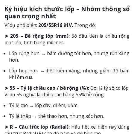
Ký hiệu kích thước lốp – Nhóm thông số
quan trọng nhất
Ví dụ phổ biến:
205/55R16 91V.
Trong đó:
➤ 205 – Bề rộng lốp (mm):
Số đầu tiên là chiều rộng
mặt lốp, tính bằng milimét.
Lốp rộng hơn → bám đường tốt hơn, nhưng tốn xăng
hơn.
Lốp hẹp hơn → tiết kiệm xăng, nhưng giảm độ bám
khi ôm cua.
➤ 55 – Tỷ lệ chiều cao / bề rộng (%);
Gọi là tỷ số co lốp.
Ví dụ 55 nghĩa là chiều cao bằng 55% bề rộng.
Tỷ lệ cao → lốp dày, đi êm, đầm.
Tỷ lệ thấp → thể thao hơn, nhưng xóc hơn.
➤ R – Cấu trúc lốp (Radial):
Hầu hết xe hiện nay dùng
cấu trúc Radial (R) cho độ bám và độ bền cao.