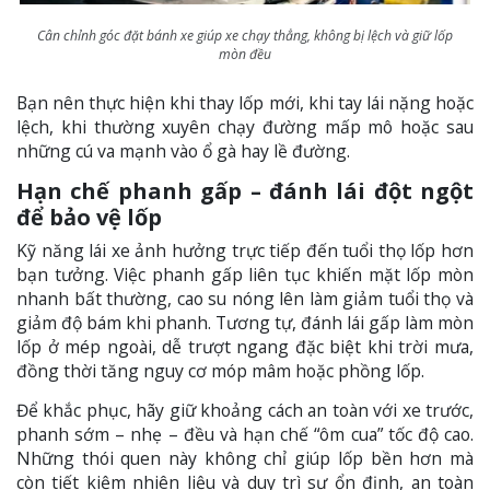
Cân chỉnh góc đặt bánh xe giúp xe chạy thẳng, không bị lệch và giữ lốp
mòn đều
Bạn nên thực hiện khi thay lốp mới, khi tay lái nặng hoặc
lệch, khi thường xuyên chạy đường mấp mô hoặc sau
những cú va mạnh vào ổ gà hay lề đường.
Hạn chế phanh gấp – đánh lái đột ngột
để bảo vệ lốp
Kỹ năng lái xe ảnh hưởng trực tiếp đến tuổi thọ lốp hơn
bạn tưởng. Việc phanh gấp liên tục khiến mặt lốp mòn
nhanh bất thường, cao su nóng lên làm giảm tuổi thọ và
giảm độ bám khi phanh. Tương tự, đánh lái gấp làm mòn
lốp ở mép ngoài, dễ trượt ngang đặc biệt khi trời mưa,
đồng thời tăng nguy cơ móp mâm hoặc phồng lốp.
Để khắc phục, hãy giữ khoảng cách an toàn với xe trước,
phanh sớm – nhẹ – đều và hạn chế “ôm cua” tốc độ cao.
Những thói quen này không chỉ giúp lốp bền hơn mà
còn tiết kiệm nhiên liệu và duy trì sự ổn định, an toàn