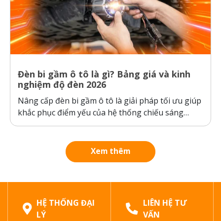
Đèn bi gầm ô tô là gì? Bảng giá và kinh
nghiệm độ đèn 2026
Nâng cấp đèn bi gầm ô tô là giải pháp tối ưu giúp
khắc phục điểm yếu của hệ thống chiếu sáng
nguyên bản của xe, đảm bảo an toàn khi di
chuyển trong thời tiết xấu. Bài viết dưới đây sẽ
phân tích chi tiết cấu tạo, công...
Xem thêm
HỆ THỐNG ĐẠI
LIÊN HỆ TƯ
LÝ
VẤN