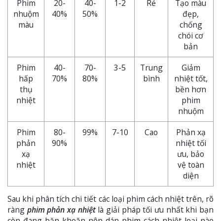
Phim
20-
40-
1-2
Rẻ
Tạo màu
nhuộm
40%
50%
đẹp,
màu
chống
chói cơ
bản
Phim
40-
70-
3-5
Trung
Giảm
hấp
70%
80%
bình
nhiệt tốt,
thụ
bền hơn
nhiệt
phim
nhuộm
Phim
80-
99%
7-10
Cao
Phản xạ
phản
90%
nhiệt tối
xạ
ưu, bảo
nhiệt
vệ toàn
diện
Sau khi phân tích chi tiết các loại phim cách nhiệt trên, rõ
ràng
phim phản xạ nhiệt
là giải pháp tối ưu nhất khi bạn
còn đang băn khoăn nên dán phim cách nhiệt loại nào