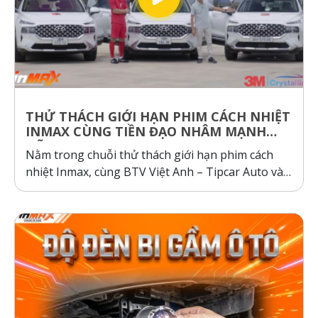
THỬ THÁCH GIỚI HẠN PHIM CÁCH NHIỆT
INMAX CÙNG TIỀN ĐẠO NHÂM MẠNH
DŨNG
Nằm trong chuỗi thử thách giới hạn phim cách
nhiệt Inmax, cùng BTV Việt Anh – Tipcar Auto và
cầu thủ Nhâm Mạnh Dũng so sánh và kiểm
nghiệm thực tế, so sánh phim cách nhiệt Inmax,
các dòng phim cách nhiệt cơ chế phản xạ và hấp
thụ...