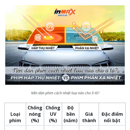
Nên dán phim cách nhiệt loại nào cho ô tô?
Chống
Chống
Độ
Loại
nóng
UV
bền
Giá
Đặc điểm
phim
(%)
(%)
(năm)
thành
nổi bật