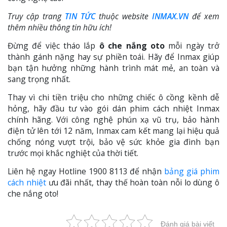
Truy cập trang
TIN TỨC
thuộc website
INMAX.VN
để xem
thêm nhiều thông tin hữu ích!
Đừng để việc tháo lắp
ô che nắng oto
mỗi ngày trở
thành gánh nặng hay sự phiền toái. Hãy để Inmax giúp
bạn tận hưởng những hành trình mát mẻ, an toàn và
sang trọng nhất.
Thay vì chi tiền triệu cho những chiếc ô cồng kềnh dễ
hỏng, hãy đầu tư vào gói dán phim cách nhiệt Inmax
chính hãng. Với công nghệ phún xạ vũ trụ, bảo hành
điện tử lên tới 12 năm, Inmax cam kết mang lại hiệu quả
chống nóng vượt trội, bảo vệ sức khỏe gia đình bạn
trước mọi khắc nghiệt của thời tiết.
Liên hệ ngay Hotline 1900 8113 để nhận
bảng giá phim
cách nhiệt
ưu đãi nhất, thay thế hoàn toàn nỗi lo dùng ô
che nắng oto!
Đánh giá bài viết