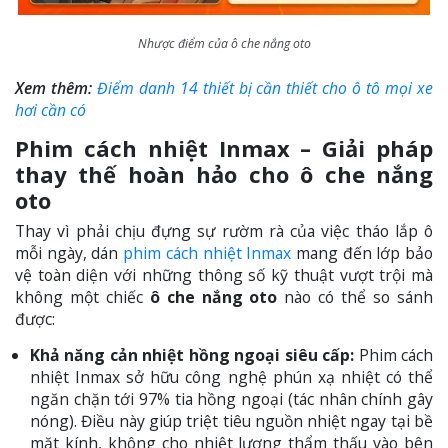
Nhược điểm của ô che nắng oto
Xem thêm:
Điểm danh 14 thiết bị cần thiết cho ô tô mọi xe
hơi cần có
Phim cách nhiệt Inmax – Giải pháp
thay thế hoàn hảo cho ô che nắng
oto
Thay vì phải chịu đựng sự rườm rà của việc tháo lắp ô
mỗi ngày, dán
phim cách nhiệt Inmax
mang đến lớp bảo
vệ toàn diện với những thông số kỹ thuật vượt trội mà
không một chiếc
ô che nắng oto
nào có thể so sánh
được:
Khả năng cản nhiệt hồng ngoại siêu cấp:
Phim cách
nhiệt Inmax sở hữu công nghệ phún xạ nhiệt có thể
ngăn chặn tới 97% tia hồng ngoại (tác nhân chính gây
nóng). Điều này giúp triệt tiêu nguồn nhiệt ngay tại bề
mặt kính, không cho nhiệt lượng thẩm thấu vào bên