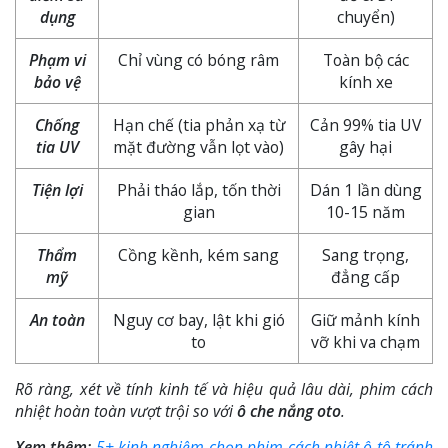
dụng
chuyển)
Phạm vi
Chỉ vùng có bóng râm
Toàn bộ các
bảo vệ
kính xe
Chống
Hạn chế (tia phản xạ từ
Cản 99% tia UV
tia UV
mặt đường vẫn lọt vào)
gây hại
Tiện lợi
Phải tháo lắp, tốn thời
Dán 1 lần dùng
gian
10-15 năm
Thẩm
Cồng kềnh, kém sang
Sang trọng,
mỹ
đẳng cấp
An toàn
Nguy cơ bay, lật khi gió
Giữ mảnh kính
to
vỡ khi va chạm
Rõ ràng, xét về tính kinh tế và hiệu quả lâu dài, phim cách
nhiệt hoàn toàn vượt trội so với
ô che nắng oto
.
Xem thêm:
5+ kinh nghiệm chọn phim cách nhiệt ô tô tránh