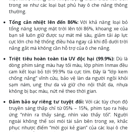
trong xe như các loại bạt phủ hay ô che nắng thông
thường.
Tổng cản nhiệt lên đến 86%:
Với khả năng loại bỏ
tổng năng lượng mặt trời lên tới 86%, khoang xe của
bạn sẽ luôn giữ được sự mát mẻ sâu, giảm tải áp lực
cực lớn cho hệ thống điều hòa ngay cả khi đỗ dưới trời
nắng gắt mà không cần hỗ trợ của ô che nắng.
Triệt tiêu hoàn toàn tia UV độc hại (99.9%):
Dù là
dòng phim sáng màu hay tối màu, lớp phim Inmax đều
cam kết loại bỏ tới 99.9% tia cực tím. Đây là “lớp kem
chống nắng” vĩnh cửu, bảo vệ làn da người ngồi khỏi
sạm nám, ung thư da và giữ cho nội thất da, nhựa
không bị bạc màu, nứt nẻ theo thời gian.
Đảm bảo sự riêng tư tuyệt đối:
Với các tùy chọn độ
truyền sáng thấp chỉ từ 05% – 15%, phim tạo ra hiệu
ứng “nhìn ra thấy sáng, nhìn vào thấy tối”. Người
ngoài không thể soi mói tài sản bên trong xe, khắc
phục nhược điểm “mời gọi kẻ gian” của các loại ô che