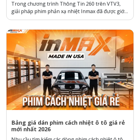
Trong chương trình Thông Tin 260 trên VTV3,
giải pháp phim phản xạ nhiệt Inmax đã được giới
thiệu như một bước tiến công nghệ giúp bảo vệ ô
tô và sức khỏe người dùng trước thời tiết nắng
nóng gay gắt. Thực tế kiểm nghiệm cho thấy, ô...
Bảng giá dán phim cách nhiệt ô tô giá rẻ
mới nhất 2026
Nhu cầu tìm kiếm các dòng phim cách nhiệt ô tô