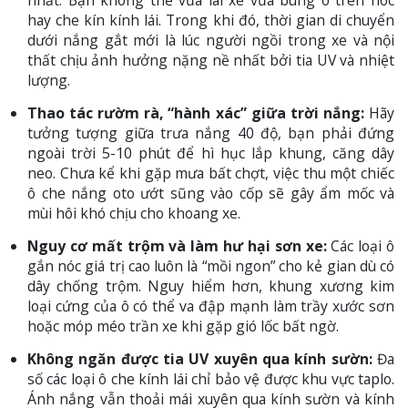
nhất. Bạn không thể vừa lái xe vừa bung ô trên nóc
hay che kín kính lái. Trong khi đó, thời gian di chuyển
dưới nắng gắt mới là lúc người ngồi trong xe và nội
thất chịu ảnh hưởng nặng nề nhất bởi tia UV và nhiệt
lượng.
Thao tác rườm rà, “hành xác” giữa trời nắng:
Hãy
tưởng tượng giữa trưa nắng 40 độ, bạn phải đứng
ngoài trời 5-10 phút để hì hục lắp khung, căng dây
neo. Chưa kể khi gặp mưa bất chợt, việc thu một chiếc
ô che nắng oto ướt sũng vào cốp sẽ gây ẩm mốc và
mùi hôi khó chịu cho khoang xe.
Nguy cơ mất trộm và làm hư hại sơn xe:
Các loại ô
gắn nóc giá trị cao luôn là “mồi ngon” cho kẻ gian dù có
dây chống trộm. Nguy hiểm hơn, khung xương kim
loại cứng của ô có thể va đập mạnh làm trầy xước sơn
hoặc móp méo trần xe khi gặp gió lốc bất ngờ.
Không ngăn được tia UV xuyên qua kính sườn:
Đa
số các loại ô che kính lái chỉ bảo vệ được khu vực taplo.
Ánh nắng vẫn thoải mái xuyên qua kính sườn và kính