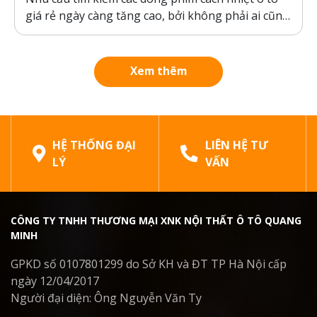
giá rẻ ngày càng tăng cao, bởi không phải ai cũng
sẵn sàng bỏ ra hàng chục triệu đồng cho một gói
dán phim. Tuy nhiên, ranh giới giữa “giá rẻ chính
hãng” và “hàng giả, hàng nhái”...
Xem thêm
HỆ THỐNG ĐẠI
LIÊN HỆ TƯ
LÝ
VẤN
CÔNG TY TNHH THƯƠNG MẠI XNK NỘI THẤT Ô TÔ QUANG
MINH
GPKD số 0107801299 do Sở KH và ĐT TP Hà Nội cấp
ngày 12/04/2017
Người đại diện: Ông Nguyễn Văn Ty