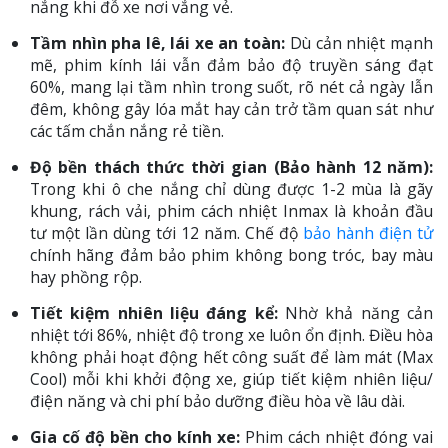
nắng khi đỗ xe nơi vắng vẻ.
Tầm nhìn pha lê, lái xe an toàn:
Dù cản nhiệt mạnh
mẽ, phim kính lái vẫn đảm bảo độ truyền sáng đạt
60%, mang lại tầm nhìn trong suốt, rõ nét cả ngày lẫn
đêm, không gây lóa mắt hay cản trở tầm quan sát như
các tấm chắn nắng rẻ tiền.
Độ bền thách thức thời gian (Bảo hành 12 năm):
Trong khi ô che nắng chỉ dùng được 1-2 mùa là gãy
khung, rách vải, phim cách nhiệt Inmax là khoản đầu
tư một lần dùng tới 12 năm. Chế độ
bảo hành điện tử
chính hãng đảm bảo phim không bong tróc, bay màu
hay phồng rộp.
Tiết kiệm nhiên liệu đáng kể:
Nhờ khả năng cản
nhiệt tới 86%, nhiệt độ trong xe luôn ổn định. Điều hòa
không phải hoạt động hết công suất để làm mát (Max
Cool) mỗi khi khởi động xe, giúp tiết kiệm nhiên liệu/
điện năng và chi phí bảo dưỡng điều hòa về lâu dài.
Gia cố độ bền cho kính xe:
Phim cách nhiệt đóng vai