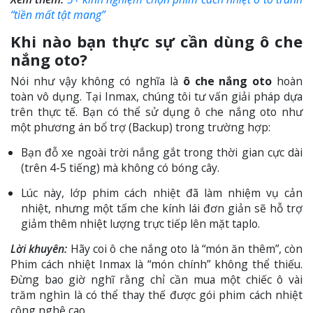
“tiền mất tật mang”
Khi nào bạn thực sự cần dùng ô che
nắng oto?
Nói như vậy không có nghĩa là
ô che nắng oto
hoàn
toàn vô dụng. Tại Inmax, chúng tôi tư vấn giải pháp dựa
trên thực tế. Bạn có thể sử dụng ô che nắng oto như
một phương án bổ trợ (Backup) trong trường hợp:
Bạn đỗ xe ngoài trời nắng gắt trong thời gian cực dài
(trên 4-5 tiếng) mà không có bóng cây.
Lúc này, lớp phim cách nhiệt đã làm nhiệm vụ cản
nhiệt, nhưng một tấm che kính lái đơn giản sẽ hỗ trợ
giảm thêm nhiệt lượng trực tiếp lên mặt taplo.
Lời khuyên:
Hãy coi ô che nắng oto là “món ăn thêm”, còn
Phim cách nhiệt Inmax là “món chính” không thể thiếu.
Đừng bao giờ nghĩ rằng chỉ cần mua một chiếc ô vài
trăm nghìn là có thể thay thế được gói phim cách nhiệt
công nghệ cao.