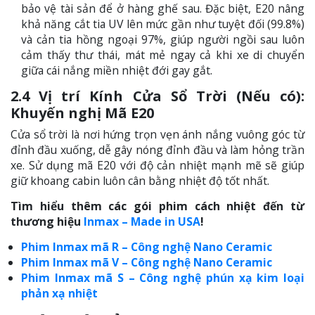
bảo vệ tài sản để ở hàng ghế sau. Đặc biệt, E20 nâng
khả năng cắt tia UV lên mức gần như tuyệt đối (99.8%)
và cản tia hồng ngoại 97%, giúp người ngồi sau luôn
cảm thấy thư thái, mát mẻ ngay cả khi xe di chuyển
giữa cái nắng miền nhiệt đới gay gắt.
2.4 Vị trí Kính Cửa Sổ Trời (Nếu có):
Khuyến nghị Mã E20
Cửa sổ trời là nơi hứng trọn vẹn ánh nắng vuông góc từ
đỉnh đầu xuống, dễ gây nóng đỉnh đầu và làm hỏng trần
xe. Sử dụng mã E20 với độ cản nhiệt mạnh mẽ sẽ giúp
giữ khoang cabin luôn cân bằng nhiệt độ tốt nhất.
Tìm hiểu thêm các gói phim cách nhiệt đến từ
thương hiệu
Inmax – Made in USA
!
Phim Inmax mã R – Công nghệ Nano Ceramic
Phim Inmax mã V – Công nghệ Nano Ceramic
Phim Inmax mã S – Công nghệ phún xạ kim loại
phản xạ nhiệt