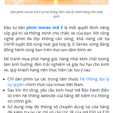
Dán phim Inmax mã E tại hệ thống 500+ Đại lý chính hãng trên toàn
quốc
Đầu tư dán
phim Inmax mã E
là một quyết định nâng
cấp giá trị và thông minh cho chiếc xe của bạn. Với công
nghệ phim đa lớp không cản sóng, khả năng cắt tia
UV/IR tuyệt đối cùng mức giá hợp lý, E-Series xứng đáng
đồng hành cùng bạn trên mọi vạn dặm bình an.
Để tránh mua phải hàng giả, hàng nhái kém chất lượng
làm ảnh hưởng đến trải nghiệm và gây hư hại cho kính
xe, quý khách hàng nên thực hiện các lưu ý sau:
Chỉ dán phim tại các trung tâm thuộc
hệ thống đại lý
ủy quyền
chính thức của Inmax Việt Nam.
Sau khi thi công, yêu cầu kích hoạt mã Bảo hành điện
tử trên hệ thống website của hãng để kiểm tra thông
tin chính gốc.
Sử dụng máy đo thông số chuyên dụng tại cửa hàng
để kiểm tra lại các chỉ số cản UV, IR của mã E50 và E20