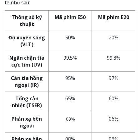
tế như sau:
Thông số kỹ
Mã phim E50
Mã phim E20
thuật
Độ xuyên sáng
50%
20%
(VLT)
Ngăn chặn tia
99.5%
99.8%
cực tím (UV)
Cản tia hồng
95%
97%
ngoại (IR)
Tổng cản
65%
60%
nhiệt (TSER)
Phản xạ bên
06%
08%
ngoài
Phản xạ bên
08%
06%