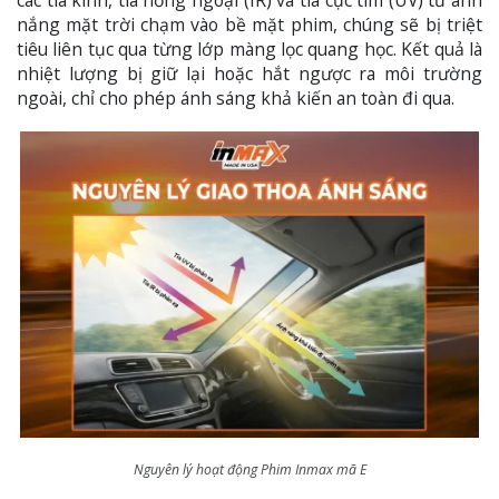
các tia kính, tia hồng ngoại (IR) và tia cực tím (UV) từ ánh
nắng mặt trời chạm vào bề mặt phim, chúng sẽ bị triệt
tiêu liên tục qua từng lớp màng lọc quang học. Kết quả là
nhiệt lượng bị giữ lại hoặc hắt ngược ra môi trường
ngoài, chỉ cho phép ánh sáng khả kiến an toàn đi qua.
Nguyên lý hoạt động Phim Inmax mã E