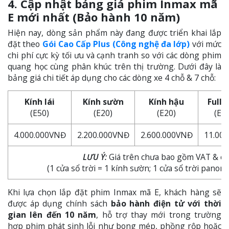
4. Cập nhật bảng giá phim Inmax mã
E mới nhất (Bảo hành 10 năm)
Hiện nay, dòng sản phẩm này đang được triển khai lắp
đặt theo
Gói Cao Cấp Plus (Công nghệ đa lớp)
với mức
chi phí cực kỳ tối ưu và cạnh tranh so với các dòng phim
quang học cùng phân khúc trên thị trường. Dưới đây là
bảng giá chi tiết áp dụng cho các dòng xe 4 chỗ & 7 chỗ:
Kính lái
Kính sườn
Kính hậu
Full 
(E50)
(E20)
(E20)
(E5
4.000.000VNĐ
2.200.000VNĐ
2.600.000VNĐ
11.00
LƯU Ý:
Giá trên chưa bao gồm VAT & cửa
(1 cửa sổ trời = 1 kính sườn; 1 cửa sổ trời panor
Khi lựa chọn lắp đặt phim Inmax mã E, khách hàng sẽ
được áp dụng chính sách
bảo hành điện tử với thời
gian lên đến 10 năm
, hỗ trợ thay mới trong trường
hợp phim phát sinh lỗi như bong mép, phồng rộp hoặc