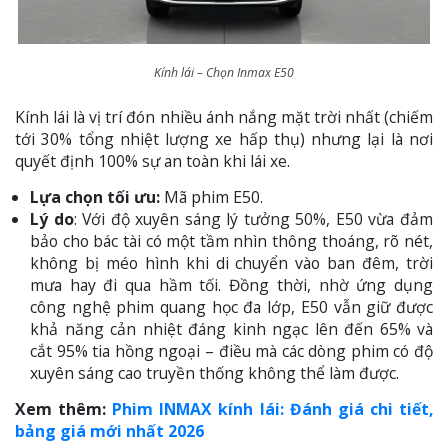
Kính lái – Chọn Inmax E50
Kính lái là vị trí đón nhiều ánh nắng mặt trời nhất (chiếm
tới 30% tổng nhiệt lượng xe hấp thụ) nhưng lại là nơi
quyết định 100% sự an toàn khi lái xe.
Lựa chọn tối ưu:
Mã phim E50.
Lý do
: Với độ xuyên sáng lý tưởng 50%, E50 vừa đảm
bảo cho bác tài có một tầm nhìn thông thoáng, rõ nét,
không bị méo hình khi di chuyển vào ban đêm, trời
mưa hay đi qua hầm tối. Đồng thời, nhờ ứng dụng
công nghệ phim quang học đa lớp, E50 vẫn giữ được
khả năng cản nhiệt đáng kinh ngạc lên đến 65% và
cắt 95% tia hồng ngoại – điều mà các dòng phim có độ
xuyên sáng cao truyền thống không thể làm được.
Xem thêm:
Phim INMAX kính lái: Đánh giá chi tiết,
bảng giá mới nhất 2026