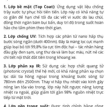
1. Lớp bề mặt (Top Coat)
: Ứng dụng vật liệu chống
trầy xước tự phục hồi tiên tiến. Lớp này có khả năng tự
co giãn để hạn chế tối đa các vết vi xước do lau chùi,
đồng thời ngăn bám bụi bẩn, duy trì độ trong suốt hoàn
hảo cho tấm phim theo thời gian.
2. Lớp chống UV:
Tích hợp các phân tử nano hấp thụ
bước sóng ngắn (dưới 400nm). Đây là màng lọc cực mạnh
giúp loại bỏ tới 99,8% tia cực tím độc hại – tác nhân hàng
đầu gây đen sạm, ung thư da và làm bạc màu, nứt nẻ các
chi tiết nội thất đắt tiền trong khoang xe.
3. Lớp phản xạ IR:
Sử dụng các hợp chất quang tử
(photonic crystal) thế hệ mới, có khả năng phản xạ chọn
lọc dải tia hồng ngoại trong khoảng bước sóng từ
780nm đến 2500nm. Thay vì hấp thụ nhiệt vào kính gây
nóng lan tỏa vào trong, lớp này hắt ngược năng lượng
nhiệt ra ngoài, giúp giảm tới gần 98% nguồn nhiệt trực
tiếp từ mặt trời.
4. Lớp nền trong suốt:
Được tinh chỉnh bằng công