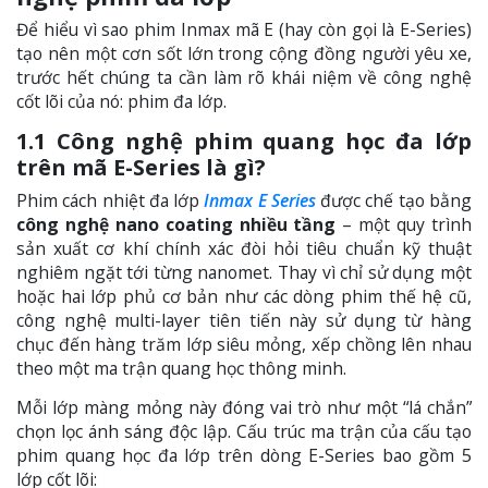
Để hiểu vì sao phim Inmax mã E (hay còn gọi là E-Series)
tạo nên một cơn sốt lớn trong cộng đồng người yêu xe,
trước hết chúng ta cần làm rõ khái niệm về công nghệ
cốt lõi của nó: phim đa lớp.
1.1 Công nghệ phim quang học đa lớp
trên mã E-Series là gì?
Phim cách nhiệt đa lớp
Inmax E Series
được chế tạo bằng
công nghệ nano coating nhiều tầng
– một quy trình
sản xuất cơ khí chính xác đòi hỏi tiêu chuẩn kỹ thuật
nghiêm ngặt tới từng nanomet. Thay vì chỉ sử dụng một
hoặc hai lớp phủ cơ bản như các dòng phim thế hệ cũ,
công nghệ multi-layer tiên tiến này sử dụng từ hàng
chục đến hàng trăm lớp siêu mỏng, xếp chồng lên nhau
theo một ma trận quang học thông minh.
Mỗi lớp màng mỏng này đóng vai trò như một “lá chắn”
chọn lọc ánh sáng độc lập. Cấu trúc ma trận của cấu tạo
phim quang học đa lớp trên dòng E-Series bao gồm 5
lớp cốt lõi: