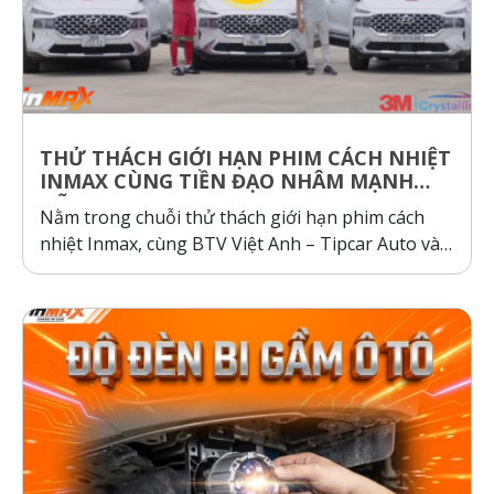
THỬ THÁCH GIỚI HẠN PHIM CÁCH NHIỆT
INMAX CÙNG TIỀN ĐẠO NHÂM MẠNH
DŨNG
Nằm trong chuỗi thử thách giới hạn phim cách
nhiệt Inmax, cùng BTV Việt Anh – Tipcar Auto và
cầu thủ Nhâm Mạnh Dũng so sánh và kiểm
nghiệm thực tế, so sánh phim cách nhiệt Inmax,
các dòng phim cách nhiệt cơ chế phản xạ và hấp
thụ...