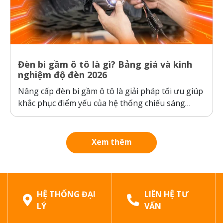
Đèn bi gầm ô tô là gì? Bảng giá và kinh
nghiệm độ đèn 2026
Nâng cấp đèn bi gầm ô tô là giải pháp tối ưu giúp
khắc phục điểm yếu của hệ thống chiếu sáng
nguyên bản của xe, đảm bảo an toàn khi di
chuyển trong thời tiết xấu. Bài viết dưới đây sẽ
phân tích chi tiết cấu tạo, công...
Xem thêm
HỆ THỐNG ĐẠI
LIÊN HỆ TƯ
LÝ
VẤN