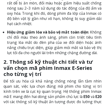
rất dễ bị ăn mòn, đổi màu hoặc giảm hiệu suất chống
nóng sau 2–3 năm sử dụng do tác động của độ ẩm và
oxy hóa. Trong khi đó, dòng phim đa lớp của Inmax có
độ bền vật lý gần như vô hạn, không bị suy giảm dải
hạt cách nhiệt.
Hiệu ứng giảm lóa và bảo vệ mắt toàn diện
: Không
chỉ đổi màu theo ánh sáng, phim còn triệt tiêu tình
trạng lóa mắt do đèn pha của xe đối diện hoặc ánh
nắng chiếu trực diện, giúp giảm mỏi mắt và bảo vệ thị
lực tối đa cho người lái trên những chặng đường dài.
2. Thông số kỹ thuật chi tiết và tư
vấn chọn mã phim Inmax E-Series
cho từng vị trí
Để tối ưu hóa cả khả năng chống nóng lẫn tầm nhìn
quan sát, việc lựa chọn đúng mã phim cho từng vị trí
kính trên xe là cực kỳ quan trọng. Hệ thống phim Inmax
mã E mang đến hai dòng sản phẩm chủ lực là
E50
và
E20
với các thông số kỹ thuật ấn tượng được đo lường thực