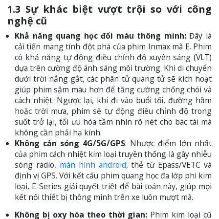
1.3 Sự khác biệt vượt trội so với công
nghệ cũ
Khả năng quang học đổi màu thông minh:
Đây là
cải tiến mang tính đột phá của phim Inmax mã E. Phim
có khả năng tự động điều chỉnh độ xuyên sáng (VLT)
dựa trên cường độ ánh sáng môi trường. Khi di chuyển
dưới trời nắng gắt, các phân tử quang tử sẽ kích hoạt
giúp phim sậm màu hơn để tăng cường chống chói và
cách nhiệt. Ngược lại, khi đi vào buổi tối, đường hầm
hoặc trời mưa, phim sẽ tự động điều chỉnh độ trong
suốt trở lại, tối ưu hóa tầm nhìn rõ nét cho bác tài mà
không cần phải hạ kính.
Không cản sóng 4G/5G/GPS
: Nhược điểm lớn nhất
của phim cách nhiệt kim loại truyền thống là gây nhiễu
sóng radio,
màn hình android
, thẻ từ Epass/VETC và
định vị GPS. Với kết cấu phim quang học đa lớp phi kim
loại, E-Series giải quyết triệt để bài toán này, giúp mọi
kết nối thiết bị thông minh trên xe luôn mượt mà.
Không bị oxy hóa theo thời gian:
Phim kim loại cũ