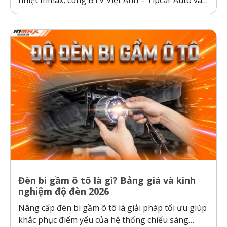
nhiệt Inmax, cùng BTV Việt Anh – Tipcar Auto và
cầu thủ Nhâm Mạnh Dũng so sánh và kiểm
nghiệm thực tế, so sánh phim cách nhiệt Inmax,
các dòng phim cách nhiệt cơ chế phản xạ và hấp
thụ...
Đèn bi gầm ô tô là gì? Bảng giá và kinh
nghiệm độ đèn 2026
Nâng cấp đèn bi gầm ô tô là giải pháp tối ưu giúp
khắc phục điểm yếu của hệ thống chiếu sáng