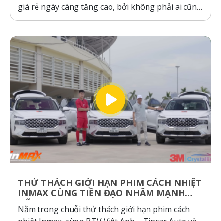
giá rẻ ngày càng tăng cao, bởi không phải ai cũng
sẵn sàng bỏ ra hàng chục triệu đồng cho một gói
dán phim. Tuy nhiên, ranh giới giữa “giá rẻ chính
hãng” và “hàng giả, hàng nhái”...
THỬ THÁCH GIỚI HẠN PHIM CÁCH NHIỆT
INMAX CÙNG TIỀN ĐẠO NHÂM MẠNH
DŨNG
Nằm trong chuỗi thử thách giới hạn phim cách