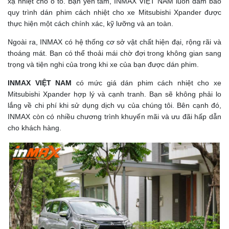
xạ nhiệt cho ô tô. Bạn yên tâm, INMAX VIỆT NAM luôn đảm bảo
quy trình dán phim cách nhiệt cho xe Mitsubishi Xpander được
thực hiện một cách chính xác, kỹ lưỡng và an toàn.
Ngoài ra, INMAX có hệ thống cơ sở vật chất hiện đại, rộng rãi và
thoáng mát. Bạn có thể thoải mái chờ đợi trong không gian sang
trọng và tiện nghi của trong khi xe của bạn được dán phim.
INMAX VIỆT NAM
có mức giá dán phim cách nhiệt cho xe
Mitsubishi Xpander hợp lý và cạnh tranh. Bạn sẽ không phải lo
lắng về chi phí khi sử dụng dịch vụ của chúng tôi. Bên cạnh đó,
INMAX còn có nhiều chương trình khuyến mãi và ưu đãi hấp dẫn
cho khách hàng.