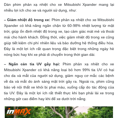
Dán phim phản xạ nhiệt cho xe Mitsubishi Xpander mang lại
nhiều lợi ích cho xe và người sử dụng, như:
– Giảm nhiệt độ trong xe:
Phim phản xạ nhiệt cho xe Mitsubishi
Xpander có khả năng ngăn chặn từ 60-98% nhiệt lượng từ mặt
trời, giúp ổn định nhiệt độ trong xe, tạo cảm giác mát mẻ và thoải
mái cho hành khách. Đồng thời, việc giảm nhiệt độ trong xe cũng
giúp tiết kiệm chi phí nhiên liệu và bảo dưỡng hệ thống điều hòa.
Đây là một lợi ích rất quan trọng đặc biệt trong những ngày hè
nóng bức hay khi xe phải di chuyển trong thời gian dài.
– Ngăn cản tia UV gây hại:
Phim phản xạ nhiệt cho xe
Mitsubishi Xpander có khả năng loại bỏ hơn 99% tia UV có hại
cho da và mắt của người sử dụng, giảm nguy cơ mắc các bệnh
về da và mắt do ánh sáng mặt trời gây ra. Ngoài ra, phim cũng
bảo vệ nội thất xe khỏi bị phai màu, xuống cấp do tác động của
tia UV. Đây là một lợi ích rất thiết thực khi bạn phải lái xe trong
những giờ cao điểm hay khi để xe dưới trời nắng.