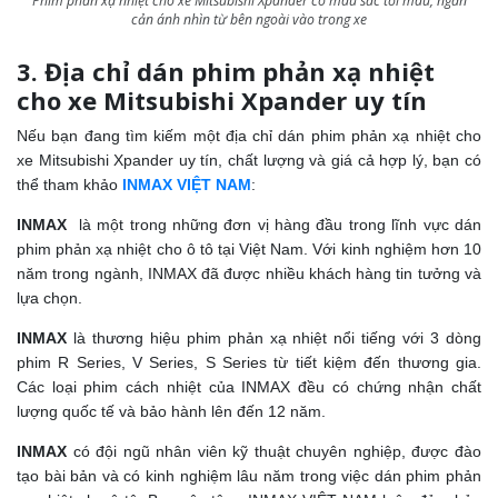
Phim phản xạ nhiệt cho xe Mitsubishi Xpander có màu sắc tối màu, ngăn
cản ánh nhìn từ bên ngoài vào trong xe
3. Địa chỉ dán phim phản xạ nhiệt
cho xe Mitsubishi Xpander uy tín
Nếu bạn đang tìm kiếm một địa chỉ dán phim phản xạ nhiệt cho
xe Mitsubishi Xpander uy tín, chất lượng và giá cả hợp lý, bạn có
thể tham khảo
INMAX VIỆT NAM
:
INMAX
là một trong những đơn vị hàng đầu trong lĩnh vực dán
phim phản xạ nhiệt cho ô tô tại Việt Nam. Với kinh nghiệm hơn 10
năm trong ngành, INMAX đã được nhiều khách hàng tin tưởng và
lựa chọn.
INMAX
là thương hiệu phim phản xạ nhiệt nổi tiếng với 3 dòng
phim R Series, V Series, S Series từ tiết kiệm đến thương gia.
Các loại phim cách nhiệt của INMAX đều có chứng nhận chất
lượng quốc tế và bảo hành lên đến 12 năm.
INMAX
có đội ngũ nhân viên kỹ thuật chuyên nghiệp, được đào
tạo bài bản và có kinh nghiệm lâu năm trong việc dán phim phản