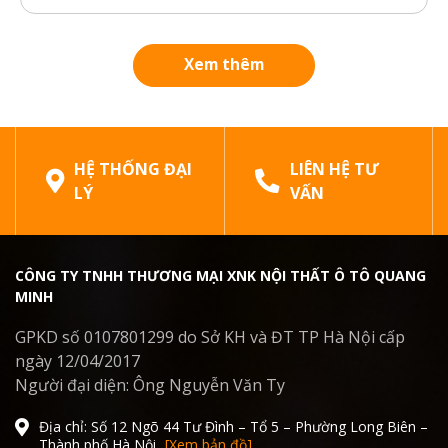
nguyên bản của xe, đảm bảo an toàn khi di
chuyển trong thời tiết xấu. Bài viết dưới đây sẽ
phân tích chi tiết cấu tạo, công...
Xem thêm
HỆ THỐNG ĐẠI
LIÊN HỆ TƯ
LÝ
VẤN
CÔNG TY TNHH THƯƠNG MẠI XNK NỘI THẤT Ô TÔ QUANG
MINH
GPKD số 0107801299 do Sở KH và ĐT TP Hà Nội cấp
ngày 12/04/2017
Người đại diện: Ông Nguyễn Văn Ty
Địa chỉ: Số 12 Ngõ 44 Tư Đình – Tổ 5 – Phường Long Biên –
Thành phố Hà Nội
[Xem bản đồ]