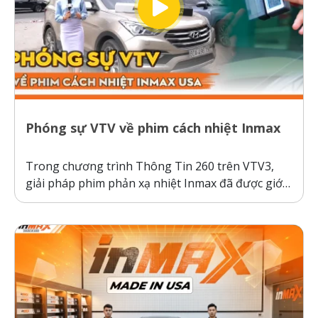
Phóng sự VTV về phim cách nhiệt Inmax
Trong chương trình Thông Tin 260 trên VTV3,
giải pháp phim phản xạ nhiệt Inmax đã được giới
thiệu như một bước tiến công nghệ giúp bảo vệ ô
tô và sức khỏe người dùng trước thời tiết nắng
nóng gay gắt. Thực tế kiểm nghiệm cho thấy, ô...