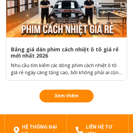
Bảng giá dán phim cách nhiệt ô tô giá rẻ
mới nhất 2026
Nhu cầu tìm kiếm các dòng phim cách nhiệt ô tô
giá rẻ ngày càng tăng cao, bởi không phải ai cũng
sẵn sàng bỏ ra hàng chục triệu đồng cho một gói
dán phim. Tuy nhiên, ranh giới giữa “giá rẻ chính
hãng” và “hàng giả, hàng nhái”...
Xem thêm
HỆ THỐNG ĐẠI
LIÊN HỆ TƯ