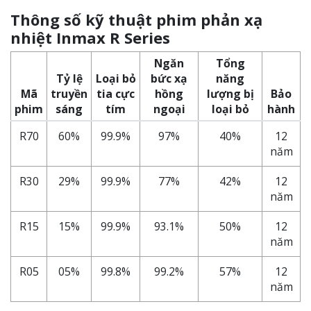
Thông số kỹ thuật phim phản xạ
nhiệt Inmax R Series
Ngăn
Tổng
Tỷ lệ
Loại bỏ
bức xạ
năng
Mã
truyền
tia cực
hồng
lượng bị
Bảo
phim
sáng
tím
ngoại
loại bỏ
hành
R70
60%
99.9%
97%
40%
12
năm
R30
29%
99.9%
77%
42%
12
năm
R15
15%
99.9%
93.1%
50%
12
năm
R05
05%
99.8%
99.2%
57%
12
năm