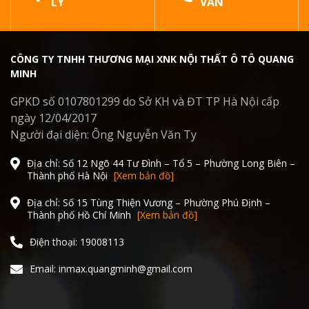
LÝ
VẤN
CÔNG TY TNHH THƯƠNG MẠI XNK NỘI THẤT Ô TÔ QUANG
MINH
GPKD số 0107801299 do Sở KH và ĐT TP Hà Nội cấp
ngày 12/04/2017
Người đại diện: Ông Nguyễn Văn Ty
Địa chỉ: Số 12 Ngõ 44 Tư Đình – Tổ 5 – Phường Long Biên –
Thành phố Hà Nội
[Xem bản đồ]
Địa chỉ: Số 15 Tùng Thiện Vương – Phường Phú Định –
Thành phố Hồ Chí Minh
[Xem bản đồ]
Điện thoại: 19008113
Email: inmax.quangminh@gmail.com