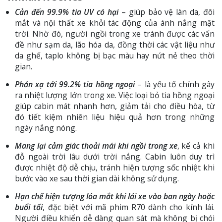
Cản đến 99.9% tia UV có hại
– giúp bảo vệ làn da, đôi
mắt và nội thất xe khỏi tác động của ánh nắng mặt
trời. Nhờ đó, người ngồi trong xe tránh được các vấn
đề như sạm da, lão hóa da, đồng thời các vật liệu như
da ghế, taplo không bị bạc màu hay nứt nẻ theo thời
gian.
Phản xạ tới 99.2% tia hồng ngoại
– là yếu tố chính gây
ra nhiệt lượng lớn trong xe. Việc loại bỏ tia hồng ngoại
giúp cabin mát nhanh hơn, giảm tải cho điều hòa, từ
đó tiết kiệm nhiên liệu hiệu quả hơn trong những
ngày nắng nóng.
Mang lại cảm giác thoải mái khi ngồi trong xe
, kể cả khi
đỗ ngoài trời lâu dưới trời nắng. Cabin luôn duy trì
được nhiệt độ dễ chịu, tránh hiện tượng sốc nhiệt khi
bước vào xe sau thời gian dài không sử dụng.
Hạn chế hiện tượng lóa mắt khi lái xe vào ban ngày hoặc
buổi tối
, đặc biệt với mã phim R70 dành cho kính lái.
Người điều khiển dễ dàng quan sát mà không bị chói