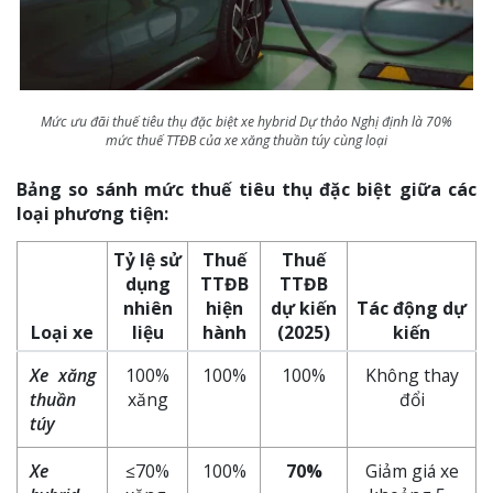
Mức ưu đãi thuế tiêu thụ đặc biệt xe hybrid Dự thảo Nghị định là 70%
mức thuế TTĐB của xe xăng thuần túy cùng loại
Bảng so sánh mức thuế tiêu thụ đặc biệt giữa các
loại phương tiện:
Tỷ lệ sử
Thuế
Thuế
dụng
TTĐB
TTĐB
nhiên
hiện
dự kiến
Tác động dự
Loại xe
liệu
hành
(2025)
kiến
Xe xăng
100%
100%
100%
Không thay
thuần
xăng
đổi
túy
Xe
≤70%
100%
70%
Giảm giá xe