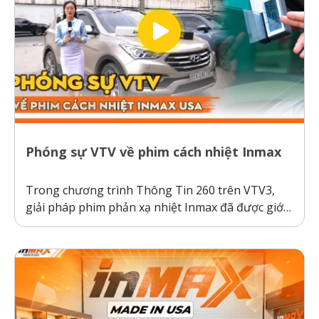
Phóng sự VTV về phim cách nhiệt Inmax
Trong chương trình Thông Tin 260 trên VTV3,
giải pháp phim phản xạ nhiệt Inmax đã được giới
thiệu như một bước tiến công nghệ giúp bảo vệ ô
tô và sức khỏe người dùng trước thời tiết nắng
nóng gay gắt. Thực tế kiểm nghiệm cho thấy, ô...