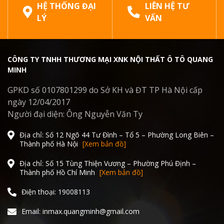
HỆ THỐNG ĐẠI
LIÊN HỆ TƯ
LÝ
VẤN
CÔNG TY TNHH THƯƠNG MẠI XNK NỘI THẤT Ô TÔ QUANG
MINH
GPKD số 0107801299 do Sở KH và ĐT TP Hà Nội cấp
ngày 12/04/2017
Người đại diện: Ông Nguyễn Văn Ty
Địa chỉ: Số 12 Ngõ 44 Tư Đình – Tổ 5 – Phường Long Biên –
Thành phố Hà Nội
[Xem bản đồ]
Địa chỉ: Số 15 Tùng Thiện Vương – Phường Phú Định –
Thành phố Hồ Chí Minh
[Xem bản đồ]
Điện thoại: 19008113
Email: inmax.quangminh@gmail.com