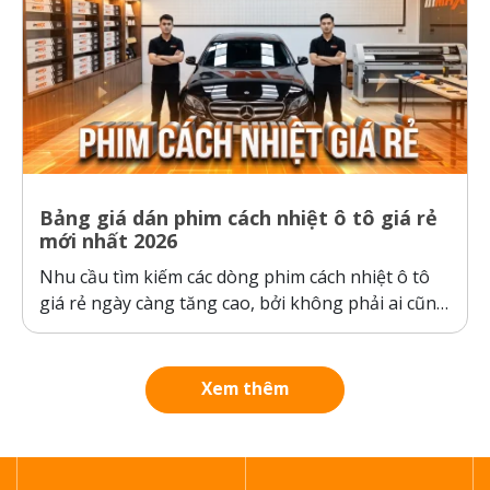
Bảng giá dán phim cách nhiệt ô tô giá rẻ
mới nhất 2026
Nhu cầu tìm kiếm các dòng phim cách nhiệt ô tô
giá rẻ ngày càng tăng cao, bởi không phải ai cũng
sẵn sàng bỏ ra hàng chục triệu đồng cho một gói
dán phim. Tuy nhiên, ranh giới giữa “giá rẻ chính
hãng” và “hàng giả, hàng nhái”...
Xem thêm