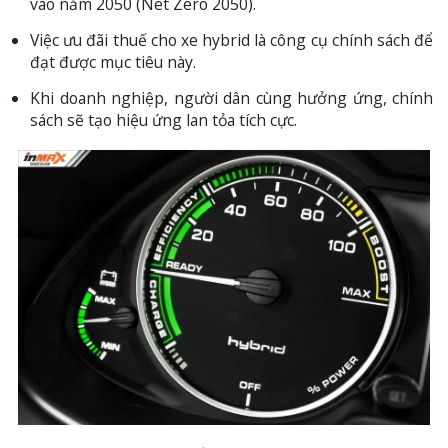
vào năm 2050 (Net Zero 2050).
Việc ưu đãi thuế cho xe hybrid là công cụ chính sách để
đạt được mục tiêu này.
Khi doanh nghiệp, người dân cùng hưởng ứng, chính
sách sẽ tạo hiệu ứng lan tỏa tích cực.