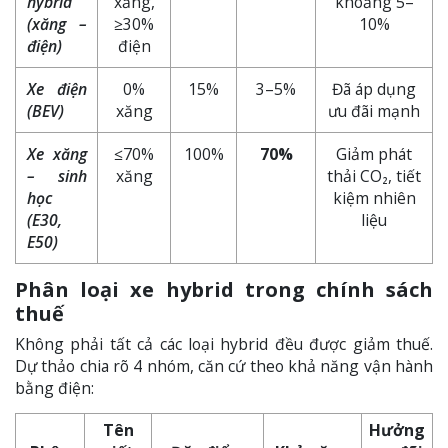
hybrid
xăng,
khoảng 5–
(xăng –
≥30%
10%
điện)
điện
Xe điện
0%
15%
3–5%
Đã áp dụng
(BEV)
xăng
ưu đãi mạnh
Xe xăng
≤70%
100%
70%
Giảm phát
– sinh
xăng
thải CO₂, tiết
học
kiệm nhiên
(E30,
liệu
E50)
Phân loại xe hybrid trong chính sách
thuế
Không phải tất cả các loại hybrid đều được giảm thuế.
Dự thảo chia rõ 4 nhóm, căn cứ theo khả năng vận hành
bằng điện:
Tên
Hưởng