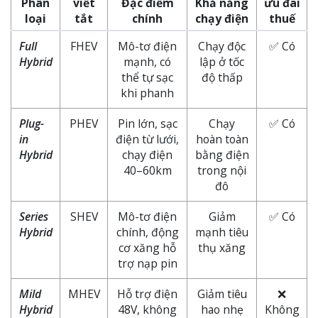
Phân
viết
Đặc điểm
Khả năng
ưu đãi
loại
tắt
chính
chạy điện
thuế
Full
FHEV
Mô-tơ điện
Chạy độc
✅ Có
Hybrid
mạnh, có
lập ở tốc
thể tự sạc
độ thấp
khi phanh
Plug-
PHEV
Pin lớn, sạc
Chạy
✅ Có
in
điện từ lưới,
hoàn toàn
Hybrid
chạy điện
bằng điện
40–60km
trong nội
đô
Series
SHEV
Mô-tơ điện
Giảm
✅ Có
Hybrid
chính, động
mạnh tiêu
cơ xăng hỗ
thụ xăng
trợ nạp pin
Mild
MHEV
Hỗ trợ điện
Giảm tiêu
❌
Hybrid
48V, không
hao nhẹ
Không