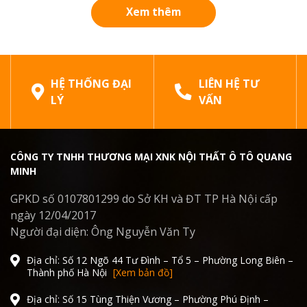
hãng” và “hàng giả, hàng nhái”...
Xem thêm
HỆ THỐNG ĐẠI
LIÊN HỆ TƯ
LÝ
VẤN
CÔNG TY TNHH THƯƠNG MẠI XNK NỘI THẤT Ô TÔ QUANG
MINH
GPKD số 0107801299 do Sở KH và ĐT TP Hà Nội cấp
ngày 12/04/2017
Người đại diện: Ông Nguyễn Văn Ty
Địa chỉ: Số 12 Ngõ 44 Tư Đình – Tổ 5 – Phường Long Biên –
Thành phố Hà Nội
[Xem bản đồ]
Địa chỉ: Số 15 Tùng Thiện Vương – Phường Phú Định –