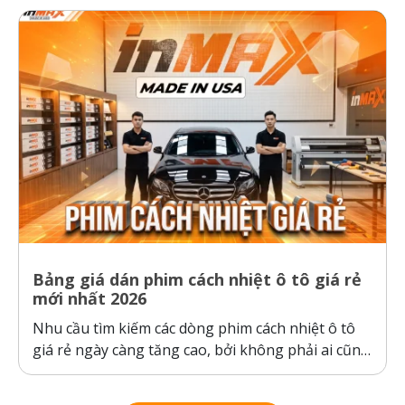
tô và sức khỏe người dùng trước thời tiết nắng
nóng gay gắt. Thực tế kiểm nghiệm cho thấy, ô...
Bảng giá dán phim cách nhiệt ô tô giá rẻ
mới nhất 2026
Nhu cầu tìm kiếm các dòng phim cách nhiệt ô tô
giá rẻ ngày càng tăng cao, bởi không phải ai cũng
sẵn sàng bỏ ra hàng chục triệu đồng cho một gói
dán phim. Tuy nhiên, ranh giới giữa “giá rẻ chính