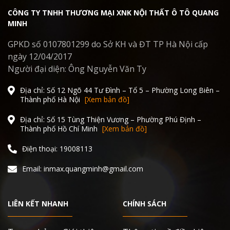
CÔNG TY TNHH THƯƠNG MẠI XNK NỘI THẤT Ô TÔ QUANG
MINH
GPKD số 0107801299 do Sở KH và ĐT TP Hà Nội cấp
ngày 12/04/2017
Người đại diện: Ông Nguyễn Văn Ty
Địa chỉ: Số 12 Ngõ 44 Tư Đình – Tổ 5 – Phường Long Biên –
Thành phố Hà Nội
[Xem bản đồ]
Địa chỉ: Số 15 Tùng Thiện Vương – Phường Phú Định –
Thành phố Hồ Chí Minh
[Xem bản đồ]
Điện thoại: 19008113
Email: inmax.quangminh@gmail.com
LIÊN KẾT NHANH
CHÍNH SÁCH