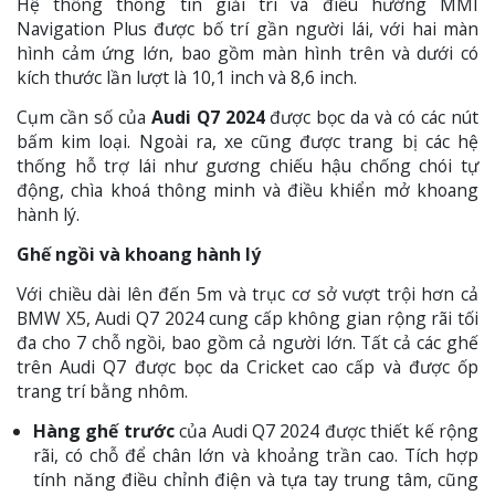
Hệ thống thông tin giải trí và điều hướng MMI
Navigation Plus được bố trí gần người lái, với hai màn
hình cảm ứng lớn, bao gồm màn hình trên và dưới có
kích thước lần lượt là 10,1 inch và 8,6 inch.
Cụm cần số của
Audi Q7 2024
được bọc da và có các nút
bấm kim loại. Ngoài ra, xe cũng được trang bị các hệ
thống hỗ trợ lái như gương chiếu hậu chống chói tự
động, chìa khoá thông minh và điều khiển mở khoang
hành lý.
Ghế ngồi và khoang hành lý
Với chiều dài lên đến 5m và trục cơ sở vượt trội hơn cả
BMW X5, Audi Q7 2024 cung cấp không gian rộng rãi tối
đa cho 7 chỗ ngồi, bao gồm cả người lớn. Tất cả các ghế
trên Audi Q7 được bọc da Cricket cao cấp và được ốp
trang trí bằng nhôm.
Hàng ghế trước
của Audi Q7 2024 được thiết kế rộng
rãi, có chỗ để chân lớn và khoảng trần cao. Tích hợp
tính năng điều chỉnh điện và tựa tay trung tâm, cũng