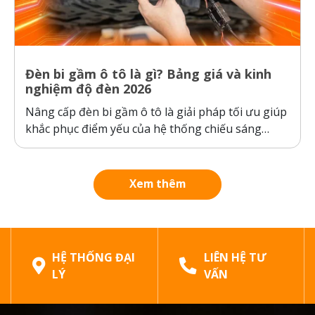
Đèn bi gầm ô tô là gì? Bảng giá và kinh
nghiệm độ đèn 2026
Nâng cấp đèn bi gầm ô tô là giải pháp tối ưu giúp
khắc phục điểm yếu của hệ thống chiếu sáng
nguyên bản của xe, đảm bảo an toàn khi di
chuyển trong thời tiết xấu. Bài viết dưới đây sẽ
phân tích chi tiết cấu tạo, công...
Xem thêm
HỆ THỐNG ĐẠI
LIÊN HỆ TƯ
LÝ
VẤN