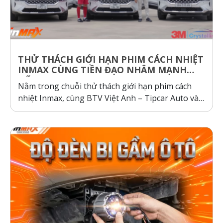
THỬ THÁCH GIỚI HẠN PHIM CÁCH NHIỆT
INMAX CÙNG TIỀN ĐẠO NHÂM MẠNH
DŨNG
Nằm trong chuỗi thử thách giới hạn phim cách
nhiệt Inmax, cùng BTV Việt Anh – Tipcar Auto và
cầu thủ Nhâm Mạnh Dũng so sánh và kiểm
nghiệm thực tế, so sánh phim cách nhiệt Inmax,
các dòng phim cách nhiệt cơ chế phản xạ và hấp
thụ...