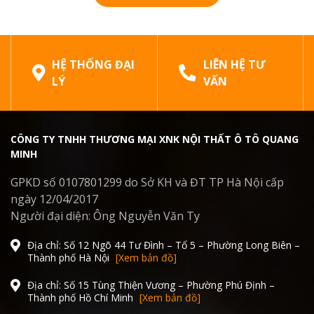
HỆ THỐNG ĐẠI
LIÊN HỆ TƯ
LÝ
VẤN
CÔNG TY TNHH THƯƠNG MẠI XNK NỘI THẤT Ô TÔ QUANG
MINH
GPKD số 0107801299 do Sở KH và ĐT TP Hà Nội cấp
ngày 12/04/2017
Người đại diện: Ông Nguyễn Văn Ty
Địa chỉ: Số 12 Ngõ 44 Tư Đình – Tổ 5 – Phường Long Biên –
Thành phố Hà Nội
[Xem bản đồ]
Địa chỉ: Số 15 Tùng Thiện Vương – Phường Phú Định –
Thành phố Hồ Chí Minh
[Xem bản đồ]