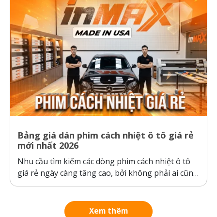
Bảng giá dán phim cách nhiệt ô tô giá rẻ
mới nhất 2026
Nhu cầu tìm kiếm các dòng phim cách nhiệt ô tô
giá rẻ ngày càng tăng cao, bởi không phải ai cũng
sẵn sàng bỏ ra hàng chục triệu đồng cho một gói
dán phim. Tuy nhiên, ranh giới giữa “giá rẻ chính
hãng” và “hàng giả, hàng nhái”...
Xem thêm