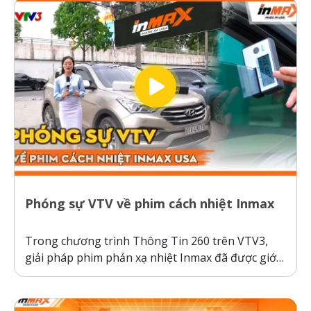
thường hoạt động theo cơ chế giữ nhiệt trên
kính,...
Phóng sự VTV về phim cách nhiệt Inmax
Trong chương trình Thông Tin 260 trên VTV3,
giải pháp phim phản xạ nhiệt Inmax đã được giới
thiệu như một bước tiến công nghệ giúp bảo vệ ô
tô và sức khỏe người dùng trước thời tiết nắng
nóng gay gắt. Thực tế kiểm nghiệm cho thấy, ô...