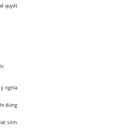
hể quyết
óc
 ý nghĩa
khi đứng
hát sinh.