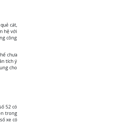
quẻ cát,
n hệ với
ờng công
thể chưa
n tích ý
hung cho
số 52 có
ên trong
số xe có