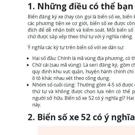
1. Những điều có thể bạn 
Biển đăng ký xe (hay còn gọi là biển số xe, biể
các phương tiện xe cơ giới, biển số xe được côn
đích để dễ nhận biết và kiểm soát. Mỗi biển s
chữ được sắp xếp theo thứ tự với ý nghĩa riêng.
Ý nghĩa các ký tự trên biển số với xe dân sự:
Hai số đầu: Chính là mã vùng địa phương, có th
Chữ cái (sau mã vùng): Là seri đăng ký, gồm ch
quy định khu vực quận, huyện hành chính chi ti
ô tô khác nhau xét theo công dụng.
Nhóm số cuối cùng: Thường gồm 4-5 số được 
thứ tự và không được chọn lựa nên có thể 
người sở hữu. Biển số xe 52 có ý nghĩa gì? Hai
này.
2. Biển số xe 52 có ý ngh