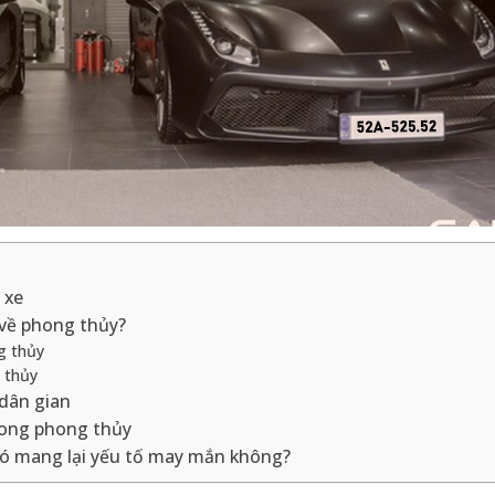
 xe
 về phong thủy?
g thủy
g thủy
 dân gian
trong phong thủy
n có mang lại yếu tố may mắn không?