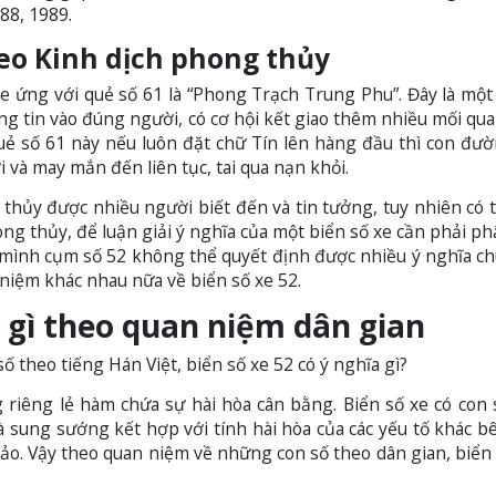
88, 1989.
theo Kinh dịch phong thủy
xe ứng với quẻ số 61 là “Phong Trạch Trung Phu”. Đây là một 
òng tin vào đúng người, có cơ hội kết giao thêm nhiều mối qua
uẻ số 61 này nếu luôn đặt chữ Tín lên hàng đầu thì con đư
i và may mắn đến liên tục, tai qua nạn khỏi.
thủy được nhiều người biết đến và tin tưởng, tuy nhiên có 
ng thủy, để luận giải ý nghĩa của một biển số xe cần phải phâ
t mình cụm số 52 không thể quyết định được nhiều ý nghĩa c
niệm khác nhau nữa về biển số xe 52.
ĩa gì theo quan niệm dân gian
 theo tiếng Hán Việt, biển số xe 52 có ý nghĩa gì?
g riêng lẻ hàm chứa sự hài hòa cân bằng. Biển số xe có con 
 sung sướng kết hợp với tính hài hòa của các yếu tố khác b
ảo. Vậy theo quan niệm về những con số theo dân gian, biển 