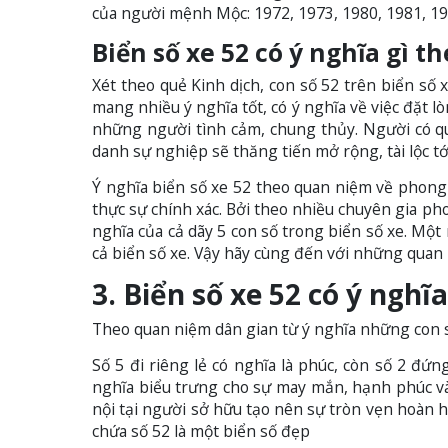
của người mệnh Mộc: 1972, 1973, 1980, 1981, 19
Biển số xe 52 có ý nghĩa gì 
Xét theo quẻ Kinh dịch, con số 52 trên biển số 
mang nhiều ý nghĩa tốt, có ý nghĩa về việc đặt l
những người tình cảm, chung thủy. Người có q
danh sự nghiệp sẽ thăng tiến mở rộng, tài lộc tớ
Ý nghĩa biển số xe 52 theo quan niệm về phong 
thực sự chính xác. Bởi theo nhiều chuyên gia pho
nghĩa của cả dãy 5 con số trong biển số xe. Mộ
cả biển số xe. Vậy hãy cùng đến với những quan 
3. Biển số xe 52 có ý ngh
Theo quan niệm dân gian từ ý nghĩa những con số
Số 5 đi riêng lẻ có nghĩa là phúc, còn số 2 đứn
nghĩa biểu trưng cho sự may mắn, hạnh phúc và
nội tại người sở hữu tạo nên sự tròn vẹn hoàn h
chứa số 52 là một biển số đẹp