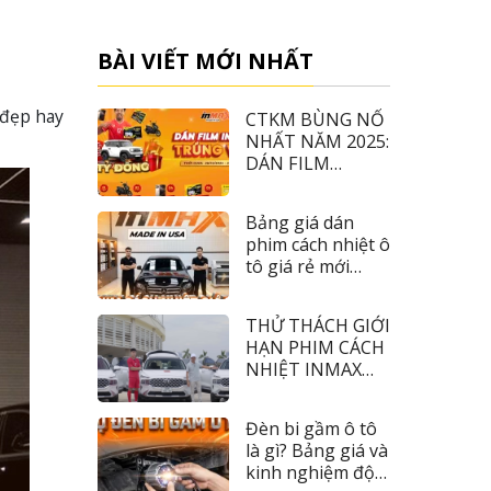
BÀI VIẾT MỚI NHẤT
 đẹp hay
CTKM BÙNG NỔ
NHẤT NĂM 2025:
DÁN FILM
INMAX – TRÚNG
VF3
Bảng giá dán
phim cách nhiệt ô
tô giá rẻ mới
nhất 2026
THỬ THÁCH GIỚI
HẠN PHIM CÁCH
NHIỆT INMAX
CÙNG TIỀN ĐẠO
NHÂM MẠNH
Đèn bi gầm ô tô
DŨNG
là gì? Bảng giá và
kinh nghiệm độ