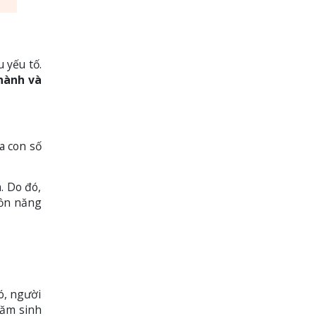
 yếu tố.
hành và
a con số
. Do đó,
uồn năng
ó, người
Năm sinh