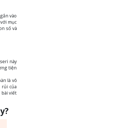
 gắn vào
 với mục
on số và
seri này
ơng tiện
àn là vô
 rủi của
 bài viết
ủy?