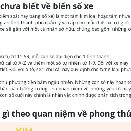
chưa biết về biển số xe
n kiểm soát hay bảng số xe) là một tấm kim loại hoặc tấm nhựa
g an tỉnh thành phố quản lý và cấp cho mỗi chiếc xe cơ giới,
ố xe sẽ gắn với một cá nhân sở hữu, chúng bao gồm những c
ứ tự từ 11-99, mỗi con số đại diện cho 1 tỉnh thành.
ữ cái từ A-Z và thêm một số tự nhiên từ 1-9. Đối với xe máy, 
ết. Đối với ô tô, seri chữ cái này quy định cho từng loại phư
chủ phương tiện bấm ngẫu nhiên. Những con số này hoàn to
phần nào tượng trưng cho quan niệm về những yếu tố may
 con số cuối này chính là nhân vật chính được phân tích trong
ĩa gì theo quan niệm về phong th