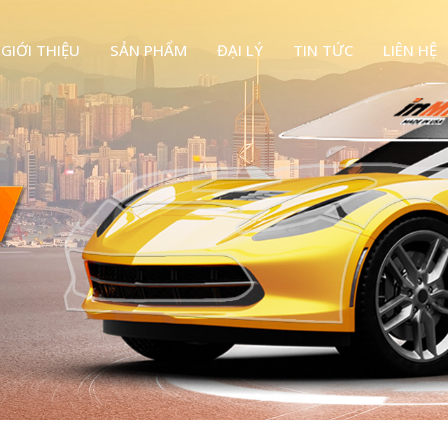
GIỚI THIỆU
SẢN PHẨM
ĐẠI LÝ
TIN TỨC
LIÊN HỆ