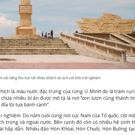
 nổi tiếng thu hút rất nhiều khách du lịch với tính trải nghiệm
 thích là màu nước đặc trưng của rừng U Minh do lá tràm rụ
hứa nhiều bí ẩn được mô tả là nơi “con lươn cũng thành tin
 đỉa lội tựa bánh canh”.
i nghiệm. Do nằm cuối cùng nơi cực Nam của Tổ quốc, cột mộ
ịch trong và ngoài nước. Bên cạnh đó còn có nhiều hệ sinh t
hái hấp dẫn. Nhiều đảo Hòn Khoai, Hòn Chuối, Hòn Buông tạ