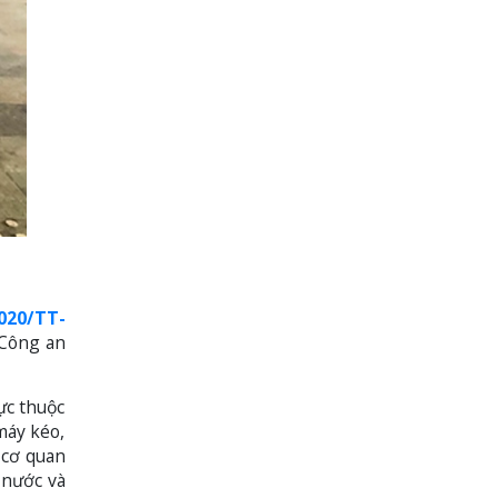
020/TT-
 Công an
ực thuộc
máy kéo,
 cơ quan
 nước và