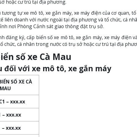
sở hoặc cư trú tại địa phương.
u tương tự xe mô tô, xe gắn máy, xe máy điện của cơ quan, tổ 
ế liên doanh với nước ngoài tại địa phương và tổ chức, cá nhâ
 tỉnh nơi Phòng Cảnh sát giao thông đặt trụ sở.
nh đăng ký, cấp biển số xe mô tô, xe gắn máy, xe máy điện và 
tổ chức, cá nhân trong nước có trụ sở hoặc cư trú tại địa phư
biển số xe Cà Mau
au đối với xe mô tô, xe gắn máy
BIỂN SỐ XE CÀ
MAU
C1 – xxx.xx
 – xxx.xx
 – xxx.xx