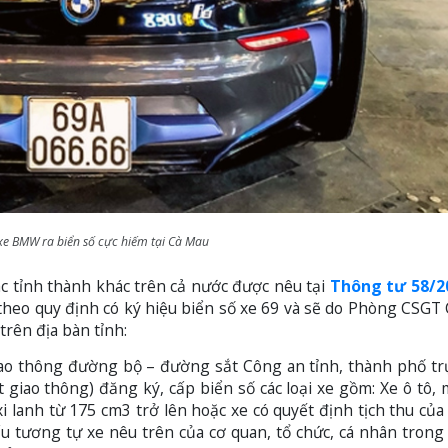
 xe BMW ra biển số cực hiếm tại Cà Mau
ác tỉnh thành khác trên cả nước được nêu tại
Thông tư 58/2
theo quy định có ký hiệu biển số xe 69 và sẽ do Phòng CSGT
trên địa bàn tỉnh:
ao thông đường bộ – đường sắt Công an tỉnh, thành phố tr
giao thông) đăng ký, cấp biển số các loại xe gồm: Xe ô tô, 
i lanh từ 175 cm3 trở lên hoặc xe có quyết định tịch thu của
ấu tương tự xe nêu trên của cơ quan, tổ chức, cá nhân trong