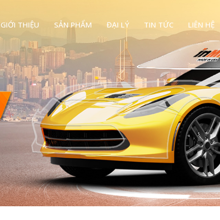
GIỚI THIỆU
SẢN PHẨM
ĐẠI LÝ
TIN TỨC
LIÊN HỆ