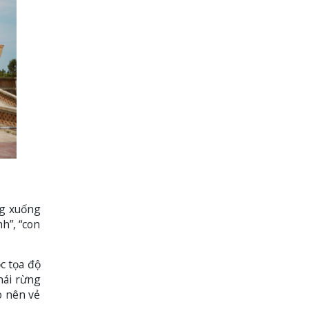
ng xuống
h”, “con
c tọa độ
hái rừng
o nên vẻ