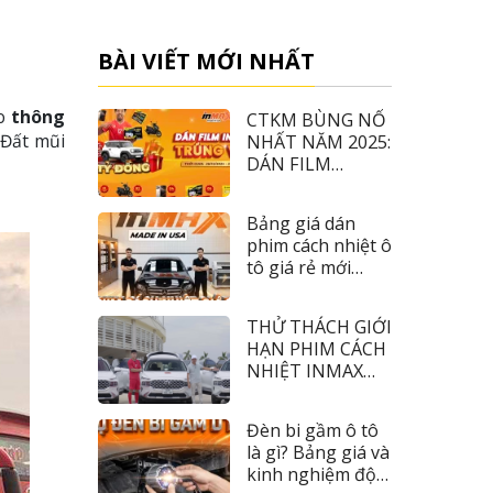
BÀI VIẾT MỚI NHẤT
eo
thông
CTKM BÙNG NỔ
 Đất mũi
NHẤT NĂM 2025:
DÁN FILM
INMAX – TRÚNG
VF3
Bảng giá dán
phim cách nhiệt ô
tô giá rẻ mới
nhất 2026
THỬ THÁCH GIỚI
HẠN PHIM CÁCH
NHIỆT INMAX
CÙNG TIỀN ĐẠO
NHÂM MẠNH
Đèn bi gầm ô tô
DŨNG
là gì? Bảng giá và
kinh nghiệm độ