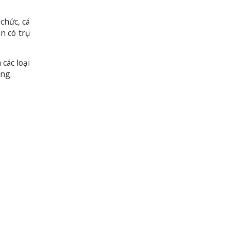
chức, cá
n có trụ
các loại
ơng.