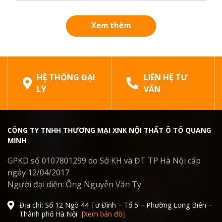
dán phim. Tuy nhiên, ranh giới giữa “giá rẻ chính
hãng” và “hàng giả, hàng nhái”...
Xem thêm
HỆ THỐNG ĐẠI
LIÊN HỆ TƯ
LÝ
VẤN
CÔNG TY TNHH THƯƠNG MẠI XNK NỘI THẤT Ô TÔ QUANG
MINH
GPKD số 0107801299 do Sở KH và ĐT TP Hà Nội cấp
ngày 12/04/2017
Người đại diện: Ông Nguyễn Văn Ty
Địa chỉ: Số 12 Ngõ 44 Tư Đình – Tổ 5 – Phường Long Biên –
Thành phố Hà Nội
[Xem bản đồ]