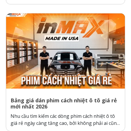
thiệu như một bước tiến công nghệ giúp bảo vệ ô
tô và sức khỏe người dùng trước thời tiết nắng
nóng gay gắt. Thực tế kiểm nghiệm cho thấy, ô...
Bảng giá dán phim cách nhiệt ô tô giá rẻ
mới nhất 2026
Nhu cầu tìm kiếm các dòng phim cách nhiệt ô tô
giá rẻ ngày càng tăng cao, bởi không phải ai cũng
sẵn sàng bỏ ra hàng chục triệu đồng cho một gói