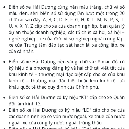
Biển số xe Hải Dương cùng nền màu trắng, chữ và số
màu đen, sêri biển số sử dụng lần lượt một trong 20
chữ cái sau đây: A, B, C, D, E, F, G, H, K, L, M, N, P, S, T,
U, V, X, Y, Z cấp cho xe của doanh nghiệp, ban quản lý
dự án thuộc doanh nghiệp, các tổ chức xã hội, xã hội –
nghề nghiệp, xe của đơn vị sự nghiệp ngoài công lập,
xe của Trung tâm đào tạo sát hạch lái xe công lập, xe
của cá nhân.
Biển số xe Hải Dương nền vàng, chữ và số màu đỏ, có
ký hiệu địa phương đăng ký và hai chữ cái viết tắt của
khu kinh tế – thương mại đặc biệt cấp cho xe của khu
kinh tế – thương mại đặc biệt hoặc khu kinh tế cửa
khẩu quốc tế theo quy định của Chính phủ.
Biển số xe Hải Dương có ký hiệu “KT” cấp cho xe Quân
đội làm kinh tế.
Biển số xe Hải Dương có ký hiệu “LD” cấp cho xe của
các doanh nghiệp có vốn nước ngoài, xe thuê của nước
ngoài, xe của công ty nước ngoài trúng thầu.