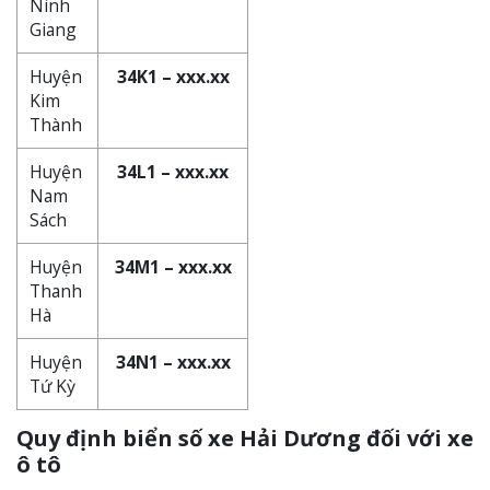
Ninh
Giang
Huyện
34K1 – xxx.xx
Kim
Thành
Huyện
34L1 – xxx.xx
Nam
Sách
Huyện
34M1 – xxx.xx
Thanh
Hà
Huyện
34N1 – xxx.xx
Tứ Kỳ
Quy định biển số xe Hải Dương đối với xe
ô tô