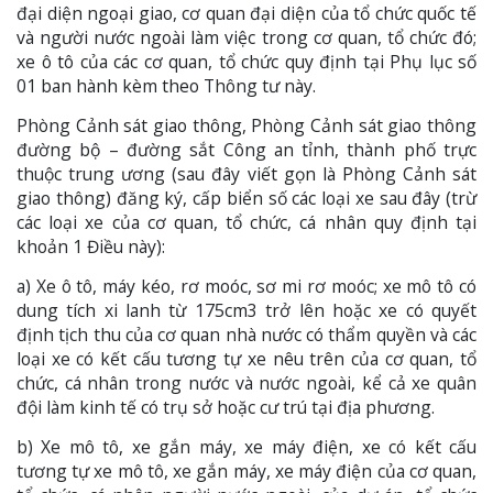
đại diện ngoại giao, cơ quan đại diện của tổ chức quốc tế
và người nước ngoài làm việc trong cơ quan, tổ chức đó;
xe ô tô của các cơ quan, tổ chức quy định tại Phụ lục số
01 ban hành kèm theo Thông tư này.
Phòng Cảnh sát giao thông, Phòng Cảnh sát giao thông
đường bộ – đường sắt Công an tỉnh, thành phố trực
thuộc trung ương (sau đây viết gọn là Phòng Cảnh sát
giao thông) đăng ký, cấp biển số các loại xe sau đây (trừ
các loại xe của cơ quan, tổ chức, cá nhân quy định tại
khoản 1 Điều này):
a) Xe ô tô, máy kéo, rơ moóc, sơ mi rơ moóc; xe mô tô có
dung tích xi lanh từ 175cm3 trở lên hoặc xe có quyết
định tịch thu của cơ quan nhà nước có thẩm quyền và các
loại xe có kết cấu tương tự xe nêu trên của cơ quan, tổ
chức, cá nhân trong nước và nước ngoài, kể cả xe quân
đội làm kinh tế có trụ sở hoặc cư trú tại địa phương.
b) Xe mô tô, xe gắn máy, xe máy điện, xe có kết cấu
tương tự xe mô tô, xe gắn máy, xe máy điện của cơ quan,