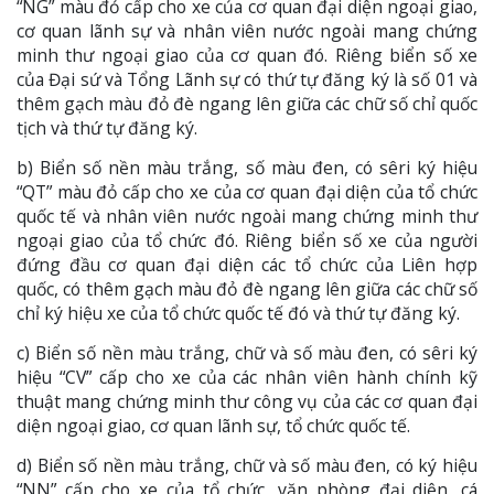
“NG” màu đỏ cấp cho xe của cơ quan đại diện ngoại giao,
cơ quan lãnh sự và nhân viên nước ngoài mang chứng
minh thư ngoại giao của cơ quan đó. Riêng biển số xe
của Đại sứ và Tổng Lãnh sự có thứ tự đăng ký là số 01 và
thêm gạch màu đỏ đè ngang lên giữa các chữ số chỉ quốc
tịch và thứ tự đăng ký.
b) Biển số nền màu trắng, số màu đen, có sêri ký hiệu
“QT” màu đỏ cấp cho xe của cơ quan đại diện của tổ chức
quốc tế và nhân viên nước ngoài mang chứng minh thư
ngoại giao của tổ chức đó. Riêng biển số xe của người
đứng đầu cơ quan đại diện các tổ chức của Liên hợp
quốc, có thêm gạch màu đỏ đè ngang lên giữa các chữ số
chỉ ký hiệu xe của tổ chức quốc tế đó và thứ tự đăng ký.
c) Biển số nền màu trắng, chữ và số màu đen, có sêri ký
hiệu “CV” cấp cho xe của các nhân viên hành chính kỹ
thuật mang chứng minh thư công vụ của các cơ quan đại
diện ngoại giao, cơ quan lãnh sự, tổ chức quốc tế.
d) Biển số nền màu trắng, chữ và số màu đen, có ký hiệu
“NN” cấp cho xe của tổ chức, văn phòng đại diện, cá