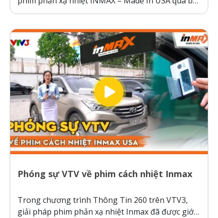
phim phản xạ nhiệt INMAX – Made In USA qua bài
kiểm tra so sánh trực diện đầy thuyết phục.
Không giống như các dòng phim cách nhiệt thông
thường hoạt động theo cơ chế giữ nhiệt trên
kính,...
Phóng sự VTV về phim cách nhiệt Inmax
Trong chương trình Thông Tin 260 trên VTV3,
giải pháp phim phản xạ nhiệt Inmax đã được giới