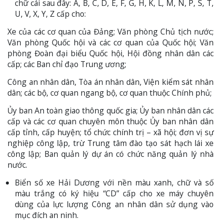
chữ cái sau đây: A, B, C, D, E, F, G, H, K, L, M, N, P, S, T,
U, V, X, Y, Z cấp cho:
Xe của các cơ quan của Đảng; Văn phòng Chủ tịch nước;
Văn phòng Quốc hội và các cơ quan của Quốc hội; Văn
phòng Đoàn đại biểu Quốc hội, Hội đồng nhân dân các
cấp; các Ban chỉ đạo Trung ương;
Công an nhân dân, Tòa án nhân dân, Viện kiểm sát nhân
dân; các bộ, cơ quan ngang bộ, cơ quan thuộc Chính phủ;
Ủy ban An toàn giao thông quốc gia; Ủy ban nhân dân các
cấp và các cơ quan chuyên môn thuộc Ủy ban nhân dân
cấp tỉnh, cấp huyện; tổ chức chính trị – xã hội; đơn vị sự
nghiệp công lập, trừ Trung tâm đào tạo sát hạch lái xe
công lập; Ban quản lý dự án có chức năng quản lý nhà
nước.
Biển số xe Hải Dương với nền màu xanh, chữ và số
màu trắng có ký hiệu “CD” cấp cho xe máy chuyên
dùng của lực lượng Công an nhân dân sử dụng vào
mục đích an ninh.