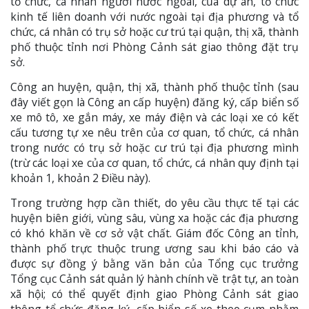
tổ chức, cá nhân người nước ngoài, của dự án, tổ chức
kinh tế liên doanh với nước ngoài tại địa phương và tổ
chức, cá nhân có trụ sở hoặc cư trú tại quận, thị xã, thành
phố thuộc tỉnh nơi Phòng Cảnh sát giao thông đặt trụ
sở.
Công an huyện, quận, thị xã, thành phố thuộc tỉnh (sau
đây viết gọn là Công an cấp huyện) đăng ký, cấp biển số
xe mô tô, xe gắn máy, xe máy điện và các loại xe có kết
cấu tương tự xe nêu trên của cơ quan, tổ chức, cá nhân
trong nước có trụ sở hoặc cư trú tại địa phương mình
(trừ các loại xe của cơ quan, tổ chức, cá nhân quy định tại
khoản 1, khoản 2 Điều này).
Trong trường hợp cần thiết, do yêu cầu thực tế tại các
huyện biên giới, vùng sâu, vùng xa hoặc các địa phương
có khó khăn về cơ sở vật chất. Giám đốc Công an tỉnh,
thành phố trực thuộc trung ương sau khi báo cáo và
được sự đồng ý bằng văn bản của Tổng cục trưởng
Tổng cục Cảnh sát quản lý hành chính về trật tự, an toàn
xã hội; có thể quyết định giao Phòng Cảnh sát giao
thông tổ chức đăng ký, cấp biển số xe theo cụm nhằm