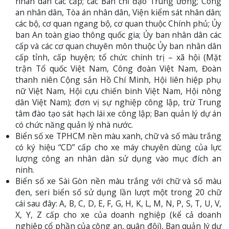
nhân dân các cấp; các Ban chỉ đạo Trung ương; Công
an nhân dân, Tòa án nhân dân, Viện kiểm sát nhân dân;
các bộ, cơ quan ngang bộ, cơ quan thuộc Chính phủ; Ủy
ban An toàn giao thông quốc gia; Ủy ban nhân dân các
cấp và các cơ quan chuyên môn thuộc Ủy ban nhân dân
cấp tỉnh, cấp huyện; tổ chức chính trị – xã hội (Mặt
trận Tổ quốc Việt Nam, Công đoàn Việt Nam, Đoàn
thanh niên Cộng sản Hồ Chí Minh, Hội liên hiệp phụ
nữ Việt Nam, Hội cựu chiến binh Việt Nam, Hội nông
dân Việt Nam); đơn vị sự nghiệp công lập, trừ Trung
tâm đào tạo sát hạch lái xe công lập; Ban quản lý dự án
có chức năng quản lý nhà nước.
Biển số xe TPHCM nền màu xanh, chữ và số màu trắng
có ký hiệu “CD” cấp cho xe máy chuyên dùng của lực
lượng công an nhân dân sử dụng vào mục đích an
ninh.
Biển số xe Sài Gòn nền màu trắng với chữ và số màu
đen, seri biển số sử dụng lần lượt một trong 20 chữ
cái sau đây: A, B, C, D, E, F, G, H, K, L, M, N, P, S, T, U, V,
X, Y, Z cấp cho xe của doanh nghiệp (kể cả doanh
nghiệp cổ phần của công an, quân đội), Ban quản lý dự