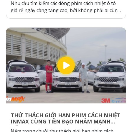
Nhu cầu tìm kiếm các dòng phim cách nhiệt ô tô
giá rẻ ngày càng tăng cao, bởi không phải ai cũng
sẵn sàng bỏ ra hàng chục triệu đồng cho một gói
dán phim. Tuy nhiên, ranh giới giữa “giá rẻ chính
hãng” và “hàng giả, hàng nhái”...
THỬ THÁCH GIỚI HẠN PHIM CÁCH NHIỆT
INMAX CÙNG TIỀN ĐẠO NHÂM MẠNH
DŨNG
Nằm trong chuỗi thử thách giới hạn phim cách