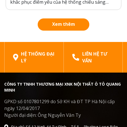
khắc phục điểm yếu của hệ thống chiếu sáng
nguyên bản của xe, đảm bảo an toàn khi di
chuyển trong thời tiết xấu. Bài viết dưới đây sẽ
phân tích chi tiết cấu tạo, công...
Xem thêm
HỆ THỐNG ĐẠI
LIÊN HỆ TƯ
LÝ
VẤN
CÔNG TY TNHH THƯƠNG MẠI XNK NỘI THẤT Ô TÔ QUANG
MINH
GPKD số 0107801299 do Sở KH và ĐT TP Hà Nội cấp
ngày 12/04/2017
Người đại diện: Ông Nguyễn Văn Ty
Địa chỉ: Số 12 Ngõ 44 Tư Đình – Tổ 5 – Phường Long Biên –