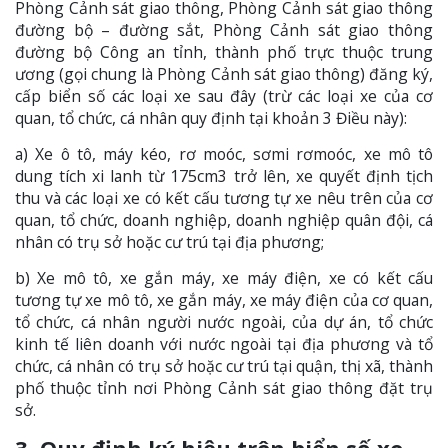
Phòng Cảnh sát giao thông, Phòng Cảnh sát giao thông
đường bộ – đường sắt, Phòng Cảnh sát giao thông
đường bộ Công an tỉnh, thành phố trực thuộc trung
ương (gọi chung là Phòng Cảnh sát giao thông) đăng ký,
cấp biển số các loại xe sau đây (trừ các loại xe của cơ
quan, tổ chức, cá nhân quy định tại khoản 3 Điều này):
a) Xe ô tô, máy kéo, rơ moóc, sơmi rơmoóc, xe mô tô
dung tích xi lanh từ 175cm3 trở lên, xe quyết định tịch
thu và các loại xe có kết cấu tương tự xe nêu trên của cơ
quan, tổ chức, doanh nghiệp, doanh nghiệp quân đội, cá
nhân có trụ sở hoặc cư trú tại địa phương;
b) Xe mô tô, xe gắn máy, xe máy điện, xe có kết cấu
tương tự xe mô tô, xe gắn máy, xe máy điện của cơ quan,
tổ chức, cá nhân người nước ngoài, của dự án, tổ chức
kinh tế liên doanh với nước ngoài tại địa phương và tổ
chức, cá nhân có trụ sở hoặc cư trú tại quận, thị xã, thành
phố thuộc tỉnh nơi Phòng Cảnh sát giao thông đặt trụ
sở.
3. Quy định ký hiệu trên biển số xe