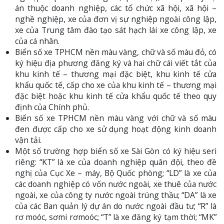
án thuộc doanh nghiệp, các tổ chức xã hội, xã hội –
nghề nghiệp, xe của đơn vị sự nghiệp ngoài công lập,
xe của Trung tâm đào tạo sát hạch lái xe công lập, xe
của cá nhân.
Biển số xe TPHCM nền màu vàng, chữ và số màu đỏ, có
ký hiệu địa phương đăng ký và hai chữ cái viết tắt của
khu kinh tế – thương mại đặc biệt, khu kinh tế cửa
khẩu quốc tế, cấp cho xe của khu kinh tế – thương mại
đặc biệt hoặc khu kinh tế cửa khẩu quốc tế theo quy
định của Chính phủ.
Biển số xe TPHCM nền màu vàng với chữ và số màu
đen được cấp cho xe sử dụng hoạt động kinh doanh
vận tải.
Một số trường hợp biển số xe Sài Gòn có ký hiệu seri
riêng: “KT” là xe của doanh nghiệp quân đội, theo đề
nghị của Cục Xe – máy, Bộ Quốc phòng; “LD” là xe của
các doanh nghiệp có vốn nước ngoài, xe thuê của nước
ngoài, xe của công ty nước ngoài trúng thầu; “DA” là xe
của các Ban quản lý dự án do nước ngoài đầu tư; “R” là
rơ moóc, sơmi rơmoóc; “T” là xe đăng ký tạm thời; “MK”