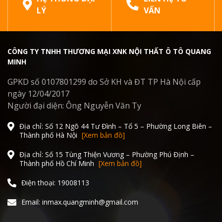
LÝ
VẤN
CÔNG TY TNHH THƯƠNG MẠI XNK NỘI THẤT Ô TÔ QUANG
MINH
GPKD số 0107801299 do Sở KH và ĐT TP Hà Nội cấp
ngày 12/04/2017
Người đại diện: Ông Nguyễn Văn Ty
Địa chỉ: Số 12 Ngõ 44 Tư Đình – Tổ 5 – Phường Long Biên –
Thành phố Hà Nội
[Xem bản đồ]
Địa chỉ: Số 15 Tùng Thiện Vương – Phường Phú Định –
Thành phố Hồ Chí Minh
[Xem bản đồ]
Điện thoại: 19008113
Email: inmax.quangminh@gmail.com