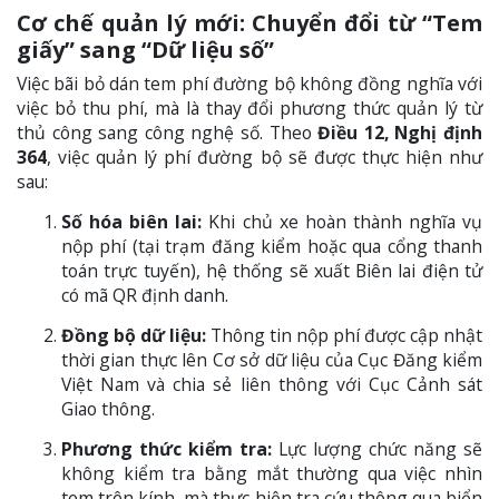
Cơ chế quản lý mới: Chuyển đổi từ “Tem
giấy” sang “Dữ liệu số”
Việc bãi bỏ dán tem phí đường bộ không đồng nghĩa với
việc bỏ thu phí, mà là thay đổi phương thức quản lý từ
thủ công sang công nghệ số. Theo
Điều 12, Nghị định
364
, việc quản lý phí đường bộ sẽ được thực hiện như
sau:
Số hóa biên lai:
Khi chủ xe hoàn thành nghĩa vụ
nộp phí (tại trạm đăng kiểm hoặc qua cổng thanh
toán trực tuyến), hệ thống sẽ xuất Biên lai điện tử
có mã QR định danh.
Đồng bộ dữ liệu:
Thông tin nộp phí được cập nhật
thời gian thực lên Cơ sở dữ liệu của Cục Đăng kiểm
Việt Nam và chia sẻ liên thông với Cục Cảnh sát
Giao thông.
Phương thức kiểm tra:
Lực lượng chức năng sẽ
không kiểm tra bằng mắt thường qua việc nhìn
tem trên kính, mà thực hiện tra cứu thông qua biển