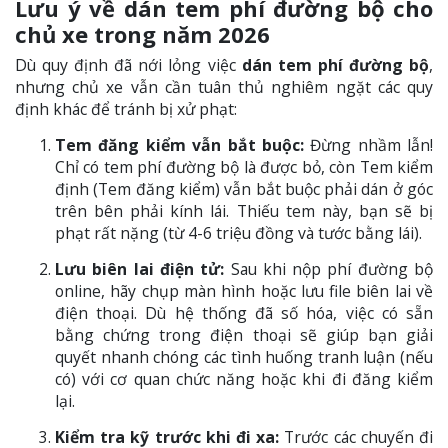
Lưu ý về dán tem phí đường bộ cho
chủ xe trong năm 2026
Dù quy định đã nới lỏng việc
dán tem phí đường bộ
,
nhưng chủ xe vẫn cần tuân thủ nghiêm ngặt các quy
định khác để tránh bị xử phạt:
Tem đăng kiểm vẫn bắt buộc:
Đừng nhầm lẫn!
Chỉ có tem phí đường bộ là được bỏ, còn Tem kiểm
định (Tem đăng kiểm) vẫn bắt buộc phải dán ở góc
trên bên phải kính lái. Thiếu tem này, bạn sẽ bị
phạt rất nặng (từ 4-6 triệu đồng và tước bằng lái).
Lưu biên lai điện tử:
Sau khi nộp phí đường bộ
online, hãy chụp màn hình hoặc lưu file biên lai về
điện thoại. Dù hệ thống đã số hóa, việc có sẵn
bằng chứng trong điện thoại sẽ giúp bạn giải
quyết nhanh chóng các tình huống tranh luận (nếu
có) với cơ quan chức năng hoặc khi đi đăng kiểm
lại.
Kiểm tra kỹ trước khi đi xa:
Trước các chuyến đi