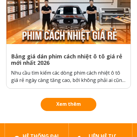
Bảng giá dán phim cách nhiệt ô tô giá rẻ
mới nhất 2026
Nhu cầu tìm kiếm các dòng phim cách nhiệt ô tô
giá rẻ ngày càng tăng cao, bởi không phải ai cũng
sẵn sàng bỏ ra hàng chục triệu đồng cho một gói
dán phim. Tuy nhiên, ranh giới giữa “giá rẻ chính
hãng” và “hàng giả, hàng nhái”...
Xem thêm
HỆ THỐNG ĐẠI
LIÊN HỆ TƯ