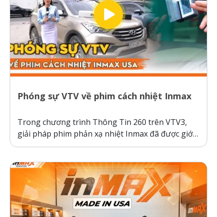
Phóng sự VTV về phim cách nhiệt Inmax
Trong chương trình Thông Tin 260 trên VTV3,
giải pháp phim phản xạ nhiệt Inmax đã được giới
thiệu như một bước tiến công nghệ giúp bảo vệ ô
tô và sức khỏe người dùng trước thời tiết nắng
nóng gay gắt. Thực tế kiểm nghiệm cho thấy, ô...