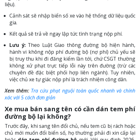
liệu).
Cảnh sát sẽ nhập biển số xe vào hệ thống dữ liệu quốc
gia.
Kết quả sẽ trả về ngay lập tức tình trạng nộp phí.
Lưu ý:
Theo Luật Giao thông đường bộ hiện hành,
hành vi không nộp phí đường bộ (nợ phí) chủ yếu sẽ
bị truy thu khi đi đăng kiểm lần tới, chứ CSGT thường
không xử phạt trực tiếp lỗi này trên đường (trừ các
chuyên đề đặc biệt phối hợp liên ngành). Tuy nhiên,
việc chủ xe tự giác nộp phí là trách nhiệm công dân.
Xem thêm:
Tra cứu phạt nguội toàn quốc nhanh và chính
xác với 5 cách đơn giản
Xe mua bán sang tên có cần dán tem phí
đường bộ lại không?
Trước đây, khi sang tên đổi chủ, nếu tem cũ bị rách hoặc
chủ mới muốn đổi biển số, họ thường phải đi xin cấp lại
hoặc
dán tem phí đường bộ
mới. Với quy định 2026,