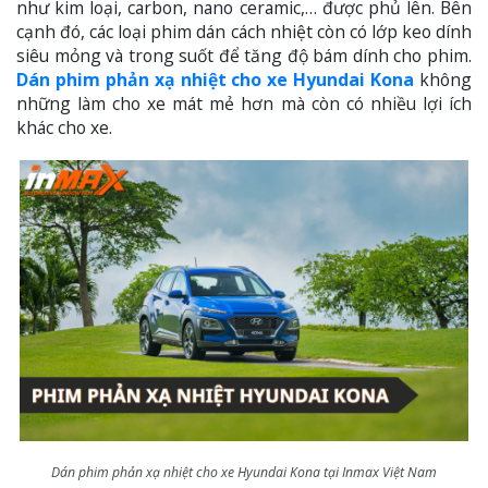
như kim loại, carbon, nano ceramic,… được phủ lên. Bên
cạnh đó, các loại phim dán cách nhiệt còn có lớp keo dính
siêu mỏng và trong suốt để tăng độ bám dính cho phim.
Dán phim phản xạ nhiệt cho xe Hyundai Kona
không
những làm cho xe mát mẻ hơn mà còn có nhiều lợi ích
khác cho xe.
Dán phim phản xạ nhiệt cho xe Hyundai Kona tại Inmax Việt Nam