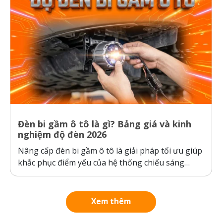
Đèn bi gầm ô tô là gì? Bảng giá và kinh
nghiệm độ đèn 2026
Nâng cấp đèn bi gầm ô tô là giải pháp tối ưu giúp
khắc phục điểm yếu của hệ thống chiếu sáng
nguyên bản của xe, đảm bảo an toàn khi di
chuyển trong thời tiết xấu. Bài viết dưới đây sẽ
phân tích chi tiết cấu tạo, công...
Xem thêm