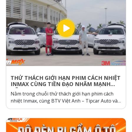
THỬ THÁCH GIỚI HẠN PHIM CÁCH NHIỆT
INMAX CÙNG TIỀN ĐẠO NHÂM MẠNH
DŨNG
Nằm trong chuỗi thử thách giới hạn phim cách
nhiệt Inmax, cùng BTV Việt Anh – Tipcar Auto và
cầu thủ Nhâm Mạnh Dũng so sánh và kiểm
nghiệm thực tế, so sánh phim cách nhiệt Inmax,
các dòng phim cách nhiệt cơ chế phản xạ và hấp
thụ...