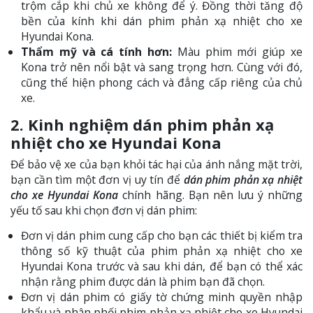
trộm cắp khi chủ xe không để ý. Đồng thời tăng độ
bền của kính khi dán phim phản xạ nhiệt cho xe
Hyundai Kona.
Thẩm mỹ và cá tính hơn:
Màu phim mới giúp xe
Kona trở nên nổi bật và sang trọng hơn. Cùng với đó,
cũng thể hiện phong cách và đẳng cấp riêng của chủ
xe.
2. Kinh nghiệm dán phim phản xạ
nhiệt cho xe Hyundai Kona
Để bảo vệ xe của bạn khỏi tác hại của ánh nắng mặt trời,
bạn cần tìm một đơn vị uy tín để
dán phim phản xạ nhiệt
cho xe Hyundai Kona
chính hãng. Bạn nên lưu ý những
yếu tố sau khi chọn đơn vị dán phim:
️Đơn vị dán phim cung cấp cho bạn các thiết bị kiểm tra
thông số kỹ thuật của phim phản xạ nhiệt cho xe
Hyundai Kona trước và sau khi dán, để bạn có thể xác
nhận rằng phim được dán là phim bạn đã chọn.
️Đơn vị dán phim có giấy tờ chứng minh quyền nhập
khẩu và phân phối phim phản xạ nhiệt cho xe Hyundai