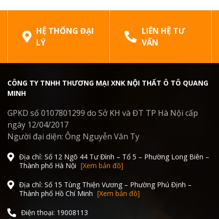
HỆ THỐNG ĐẠI
LIÊN HỆ TƯ
LÝ
VẤN
CÔNG TY TNHH THƯƠNG MẠI XNK NỘI THẤT Ô TÔ QUANG
MINH
GPKD số 0107801299 do Sở KH và ĐT TP Hà Nội cấp
ngày 12/04/2017
Người đại diện: Ông Nguyễn Văn Ty
Địa chỉ: Số 12 Ngõ 44 Tư Đình – Tổ 5 – Phường Long Biên –
Thành phố Hà Nội
[Xem bản đồ]
Địa chỉ: Số 15 Tùng Thiện Vương – Phường Phú Định –
Thành phố Hồ Chí Minh
[Xem bản đồ]
Điện thoại: 19008113