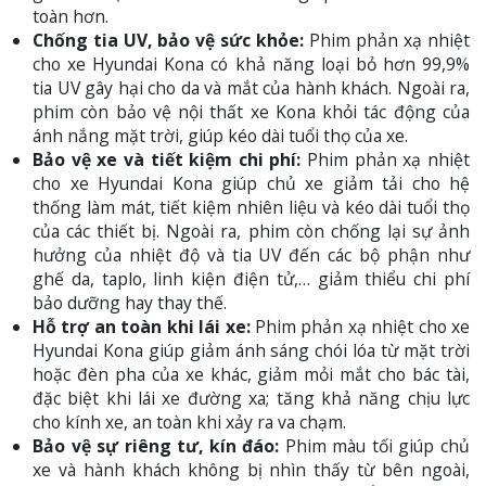
toàn hơn.
Chống tia UV, bảo vệ sức khỏe:
Phim phản xạ nhiệt
cho xe Hyundai Kona có khả năng loại bỏ hơn 99,9%
tia UV gây hại cho da và mắt của hành khách. Ngoài ra,
phim còn bảo vệ nội thất xe Kona khỏi tác động của
ánh nắng mặt trời, giúp kéo dài tuổi thọ của xe.
Bảo vệ xe và tiết kiệm chi phí:
Phim phản xạ nhiệt
cho xe Hyundai Kona giúp chủ xe giảm tải cho hệ
thống làm mát, tiết kiệm nhiên liệu và kéo dài tuổi thọ
của các thiết bị. Ngoài ra, phim còn chống lại sự ảnh
hưởng của nhiệt độ và tia UV đến các bộ phận như
ghế da, taplo, linh kiện điện tử,… giảm thiểu chi phí
bảo dưỡng hay thay thế.
Hỗ trợ an toàn khi lái xe:
Phim phản xạ nhiệt cho xe
Hyundai Kona giúp giảm ánh sáng chói lóa từ mặt trời
hoặc đèn pha của xe khác, giảm mỏi mắt cho bác tài,
đặc biệt khi lái xe đường xa; tăng khả năng chịu lực
cho kính xe, an toàn khi xảy ra va chạm.
Bảo vệ sự riêng tư, kín đáo:
Phim màu tối giúp chủ
xe và hành khách không bị nhìn thấy từ bên ngoài,