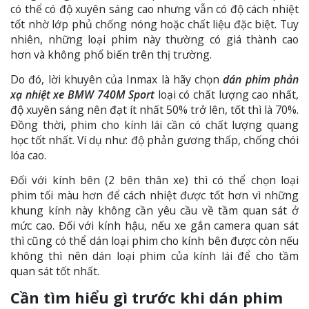
có thể có độ xuyên sáng cao nhưng vẫn có độ cách nhiệt
tốt nhờ lớp phủ chống nóng hoặc chất liệu đặc biệt. Tuy
nhiên, những loại phim này thường có giá thành cao
hơn và không phổ biến trên thị trường.
Do đó, lời khuyên của Inmax là hãy chọn
dán phim phản
xạ nhiệt xe BMW 740M Sport
loại có chất lượng cao nhất,
độ xuyên sáng nên đạt ít nhất 50% trở lên, tốt thì là 70%.
Đồng thời, phim cho kính lái cần có chất lượng quang
học tốt nhất. Ví dụ như: độ phản gương thấp, chống chói
lóa cao.
Đối với kính bên (2 bên thân xe) thì có thể chọn loại
phim tối màu hơn để cách nhiệt được tốt hơn vì những
khung kính này không cần yêu cầu về tầm quan sát ở
mức cao. Đối với kính hậu, nếu xe gắn camera quan sát
thì cũng có thể dán loại phim cho kính bên được còn nếu
không thì nên dán loại phim của kính lái để cho tầm
quan sát tốt nhất.
Cần tìm hiểu gì trước khi dán phim