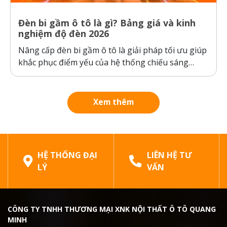
Đèn bi gầm ô tô là gì? Bảng giá và kinh
nghiệm độ đèn 2026
Nâng cấp đèn bi gầm ô tô là giải pháp tối ưu giúp
khắc phục điểm yếu của hệ thống chiếu sáng
nguyên bản của xe, đảm bảo an toàn khi di
chuyển trong thời tiết xấu. Bài viết dưới đây sẽ
phân tích chi tiết cấu tạo, công...
Xem thêm
HỆ THỐNG ĐẠI
LIÊN HỆ TƯ
LÝ
VẤN
CÔNG TY TNHH THƯƠNG MẠI XNK NỘI THẤT Ô TÔ QUANG
MINH