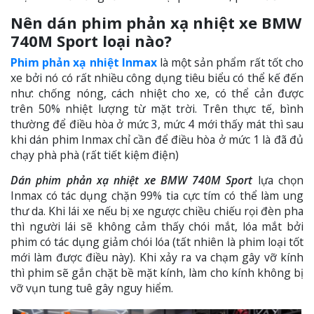
Nên dán phim phản xạ nhiệt xe BMW
740M Sport loại nào?
Phim phản xạ nhiệt Inmax
là một sản phẩm rất tốt cho
xe bởi nó có rất nhiều công dụng tiêu biểu có thể kế đến
như: chống nóng, cách nhiệt cho xe, có thể cản được
trên 50% nhiệt lượng từ mặt trời. Trên thực tế, bình
thường để điều hòa ở mức 3, mức 4 mới thấy mát thì sau
khi dán phim Inmax chỉ cần để điều hòa ở mức 1 là đã đủ
chạy phà phà (rất tiết kiệm điện)
Dán phim phản xạ nhiệt xe BMW 740M Sport
lựa chọn
Inmax có tác dụng chặn 99% tia cực tím có thể làm ung
thư da. Khi lái xe nếu bị xe ngược chiều chiếu rọi đèn pha
thì người lái sẽ không cảm thấy chói mắt, lóa mắt bởi
phim có tác dụng giảm chói lóa (tất nhiên là phim loại tốt
mới làm được điều này). Khi xảy ra va chạm gây vỡ kính
thì phim sẽ gắn chặt bề mặt kính, làm cho kính không bị
vỡ vụn tung tuê gây nguy hiểm.