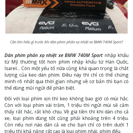
Cần tìm hiểu gì trước khi dán phim phản xạ nhiệt xe BMW 740M Sport?
Dán phim phản xạ nhiệt xe BMW 740M Sport
nhập khẩu
từ Mỹ thường tốt hơn phim nhập khẩu từ Hàn Quốc,
Isarel… Còn một yếu tố nữa cũng khá quan trọng là chất
lượng của keo dán phim. Điều này thì chỉ có thể chứng
minh rõ nhất qua thời gian nhưng về cơ bản thì bạn có
thể dùng mũi ngửi để phân biệt.
Đối với loại phim xịn thì keo không bao giờ có mùi hắc.
Còn với loại phim vài trăm, 1 triệu thì ngửi mùi sẽ cảm
thấy rất hắc, rất khó chịu. Về giá tiền thì khi dán cho cả
xe, loại phim dùng tốt cũng phải khoảng trên 4 triệu.
Còn nếu nơi nào dán cả xe cho bạn chỉ có trên dưới 1
triệu thì khả năng rất cao là loại phim nhái, phim đểu.