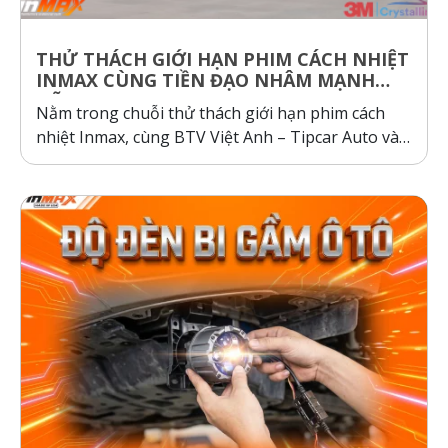
THỬ THÁCH GIỚI HẠN PHIM CÁCH NHIỆT
INMAX CÙNG TIỀN ĐẠO NHÂM MẠNH
DŨNG
Nằm trong chuỗi thử thách giới hạn phim cách
nhiệt Inmax, cùng BTV Việt Anh – Tipcar Auto và
cầu thủ Nhâm Mạnh Dũng so sánh và kiểm
nghiệm thực tế, so sánh phim cách nhiệt Inmax,
các dòng phim cách nhiệt cơ chế phản xạ và hấp
thụ...