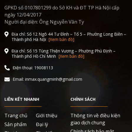
GPKD số 0107801299 do Sở KH và ĐT TP Hà Nội cấp
ngày 12/04/2017
Người đại diện: Ông Nguyễn Văn Ty
Địa chỉ: Số 12 Ngõ 44 Tư Đình – Tổ 5 – Phường Long Biên –
Thành phố Hà Nội
[Xem bản đồ]
Địa chỉ: Số 15 Tùng Thiện Vương – Phường Phú Định –
Thành phố Hồ Chí Minh
[Xem bản đồ]
Điện thoại: 19008113
Email: inmax.quangminh@gmail.com
LIÊN KẾT NHANH
CHÍNH SÁCH
Trang chủ
Giới thiệu
Thông tin về điều kiện
giao dịch chung
Sản phẩm
Đại lý
Chính sách bảo mật