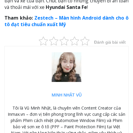
bạn và xe của bạn. Chúc bạn có những chuyến đi an toàn
và thoải mái với xe
Hyundai Santa Fe
!
Tham khảo:
Zestech – Màn hình Android dành cho ô
tô đạt tiêu chuẩn xuất Mỹ
Đánh giá bài viết
MINH NHẬT VŨ
Tôi là Vũ Minh Nhật, là chuyên viên Content Creator của
Inmax.vn – đơn vị tiên phong trong lĩnh vực cung cấp các sản
phẩm Phim cách nhiệt (Automotive Window Film) và Phim
bảo vệ sơn xe ô tô (PPF – Paint Protection Film) tại Việt
Nam. Với nền tảng kiến thức vững chắc, niềm yêu thích và