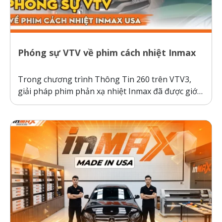
Phóng sự VTV về phim cách nhiệt Inmax
Trong chương trình Thông Tin 260 trên VTV3,
giải pháp phim phản xạ nhiệt Inmax đã được giới
thiệu như một bước tiến công nghệ giúp bảo vệ ô
tô và sức khỏe người dùng trước thời tiết nắng
nóng gay gắt. Thực tế kiểm nghiệm cho thấy, ô...