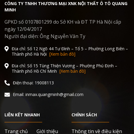
CÔNG TY TNHH THƯƠNG MẠI XNK NỘI THẤT Ô TÔ QUANG
MINH
GPKD số 0107801299 do Sở KH và ĐT TP Hà Nội cấp
ngày 12/04/2017
Người đại diện: Ông Nguyễn Văn Ty
Địa chỉ: Số 12 Ngõ 44 Tư Đình – Tổ 5 – Phường Long Biên –
Thành phố Hà Nội
[Xem bản đồ]
Địa chỉ: Số 15 Tùng Thiện Vương – Phường Phú Định –
Thành phố Hồ Chí Minh
[Xem bản đồ]
Điện thoại: 19008113
Email: inmax.quangminh@gmail.com
LIÊN KẾT NHANH
CHÍNH SÁCH
Trang chủ
Giới thiệu
Thông tin về điều kiện