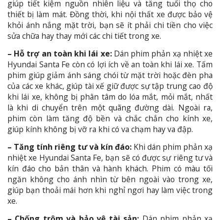
giúp tiết kiệm nguồn nhiên liệu và tăng tuổi thọ cho
thiết bị làm mát. Đồng thời, khi nội thất xe được bảo vệ
khỏi ánh nắng mặt trời, bạn sẽ ít phải chi tiền cho việc
sửa chữa hay thay mới các chi tiết trong xe.
– Hỗ trợ an toàn khi lái xe:
Dán phim phản xạ nhiệt xe
Hyundai Santa Fe còn có lợi ích về an toàn khi lái xe. Tấm
phim giúp giảm ánh sáng chói từ mặt trời hoặc đèn pha
của các xe khác, giúp tài xế giữ được sự tập trung cao độ
khi lái xe, không bị phân tâm do lóa mắt, mỏi mắt, nhất
là khi di chuyển trên một quãng đường dài. Ngoài ra,
phim còn làm tăng độ bền và chắc chắn cho kính xe,
giúp kính không bị vỡ ra khi có va chạm hay va đập.
– Tăng tính riêng tư và kín đáo:
Khi dán phim phản xạ
nhiệt xe Hyundai Santa Fe, bạn sẽ có được sự riêng tư và
kín đáo cho bản thân và hành khách. Phim có màu tối
ngăn không cho ánh nhìn từ bên ngoài vào trong xe,
giúp bạn thoải mái hơn khi nghỉ ngơi hay làm việc trong
xe.
– Chống trộm và bảo vệ tài sản:
Dán phim phản xạ