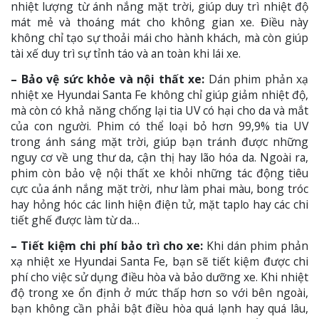
nhiệt lượng từ ánh nắng mặt trời, giúp duy trì nhiệt độ
mát mẻ và thoáng mát cho không gian xe. Điều này
không chỉ tạo sự thoải mái cho hành khách, mà còn giúp
tài xế duy trì sự tỉnh táo và an toàn khi lái xe.
– Bảo vệ sức khỏe và nội thất xe:
Dán phim phản xạ
nhiệt xe Hyundai Santa Fe không chỉ giúp giảm nhiệt độ,
mà còn có khả năng chống lại tia UV có hại cho da và mắt
của con người. Phim có thể loại bỏ hơn 99,9% tia UV
trong ánh sáng mặt trời, giúp bạn tránh được những
nguy cơ về ung thư da, cận thị hay lão hóa da. Ngoài ra,
phim còn bảo vệ nội thất xe khỏi những tác động tiêu
cực của ánh nắng mặt trời, như làm phai màu, bong tróc
hay hỏng hóc các linh hiện điện tử, mặt taplo hay các chi
tiết ghế được làm từ da…
– Tiết kiệm chi phí bảo trì cho xe:
Khi dán phim phản
xạ nhiệt xe Hyundai Santa Fe, bạn sẽ tiết kiệm được chi
phí cho việc sử dụng điều hòa và bảo dưỡng xe. Khi nhiệt
độ trong xe ổn định ở mức thấp hơn so với bên ngoài,
bạn không cần phải bật điều hòa quá lạnh hay quá lâu,