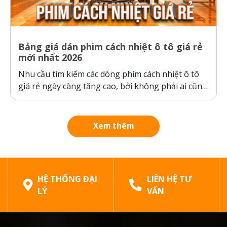
Bảng giá dán phim cách nhiệt ô tô giá rẻ
mới nhất 2026
Nhu cầu tìm kiếm các dòng phim cách nhiệt ô tô
giá rẻ ngày càng tăng cao, bởi không phải ai cũng
sẵn sàng bỏ ra hàng chục triệu đồng cho một gói
dán phim. Tuy nhiên, ranh giới giữa “giá rẻ chính
hãng” và “hàng giả, hàng nhái”...
Xem thêm
HỆ THỐNG ĐẠI
LIÊN HỆ TƯ
LÝ
VẤN