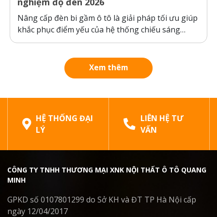
nghiệm độ đèn 2026
Nâng cấp đèn bi gầm ô tô là giải pháp tối ưu giúp
khắc phục điểm yếu của hệ thống chiếu sáng
nguyên bản của xe, đảm bảo an toàn khi di
chuyển trong thời tiết xấu. Bài viết dưới đây sẽ
phân tích chi tiết cấu tạo, công...
Xem thêm
HỆ THỐNG ĐẠI
LIÊN HỆ TƯ
LÝ
VẤN
CÔNG TY TNHH THƯƠNG MẠI XNK NỘI THẤT Ô TÔ QUANG
MINH
GPKD số 0107801299 do Sở KH và ĐT TP Hà Nội cấp
ngày 12/04/2017