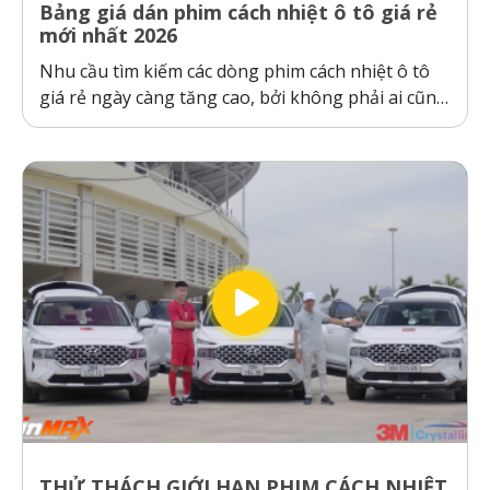
Bảng giá dán phim cách nhiệt ô tô giá rẻ
mới nhất 2026
Nhu cầu tìm kiếm các dòng phim cách nhiệt ô tô
giá rẻ ngày càng tăng cao, bởi không phải ai cũng
sẵn sàng bỏ ra hàng chục triệu đồng cho một gói
dán phim. Tuy nhiên, ranh giới giữa “giá rẻ chính
hãng” và “hàng giả, hàng nhái”...
THỬ THÁCH GIỚI HẠN PHIM CÁCH NHIỆT