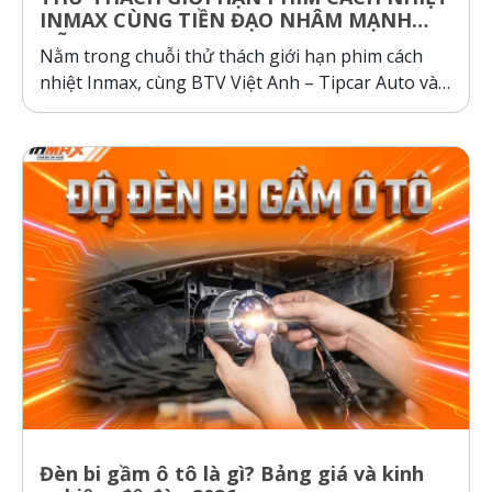
INMAX CÙNG TIỀN ĐẠO NHÂM MẠNH
DŨNG
Nằm trong chuỗi thử thách giới hạn phim cách
nhiệt Inmax, cùng BTV Việt Anh – Tipcar Auto và
cầu thủ Nhâm Mạnh Dũng so sánh và kiểm
nghiệm thực tế, so sánh phim cách nhiệt Inmax,
các dòng phim cách nhiệt cơ chế phản xạ và hấp
thụ...
Đèn bi gầm ô tô là gì? Bảng giá và kinh