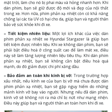
mặt trời, làm cho nó bị phai màu và hỏng nhanh hơn. Khi
dán phim, bạn sẽ giữ được độ mới và đẹp của nội thất
trong xe. Hơn nữa, phim phản xạ nhiệt còn có khả năng
chống lại các tia UV có hại cho da, giúp bạn và người thân
bảo vệ sức khỏe khi đi xe.
– Tiết kiệm nhiên liệu:
Một lợi ích khác của việc dán
phim phản xạ nhiệt xe Hyundai Stargazer là giúp bạn
tiết kiệm được nhiên liệu. Khi xe không dán phim, bạn sẽ
phải bật điều hoà ở công suất cao để làm mát xe, điều
này sẽ làm tăng lượng nhiên liệu tiêu thụ. Khi dán phim
phản xạ nhiệt, bạn sẽ không cần bật điều hoà quá
mạnh, do đó giảm được chi phí xăng dầu.
– Bảo đảm an toàn khi kính bị vỡ:
Trong trường hợp
xấu nhất, nếu kính xe của bạn bị vỡ mà chưa được dán
phim phản xạ nhiệt, bạn sẽ gặp nguy hiểm do những
mảnh kính vỡ bay vào người. Nhưng nếu đã dán phim,
kính vỡ sẽ không rơi ra mà chỉ bị nứt như mạng nhện.
Điều này giúp bạn và người thân an toàn hơn khi đi xe.