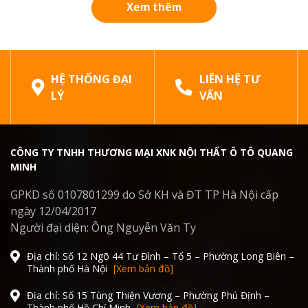
hãng” và “hàng giả, hàng nhái”...
Xem thêm
HỆ THỐNG ĐẠI
LIÊN HỆ TƯ
LÝ
VẤN
CÔNG TY TNHH THƯƠNG MẠI XNK NỘI THẤT Ô TÔ QUANG
MINH
GPKD số 0107801299 do Sở KH và ĐT TP Hà Nội cấp
ngày 12/04/2017
Người đại diện: Ông Nguyễn Văn Ty
Địa chỉ: Số 12 Ngõ 44 Tư Đình – Tổ 5 – Phường Long Biên –
Thành phố Hà Nội
[Xem bản đồ]
Địa chỉ: Số 15 Tùng Thiện Vương – Phường Phú Định –
Thành phố Hồ Chí Minh
[Xem bản đồ]