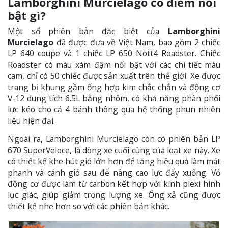
Lamborghini Murcielago có điểm nổi
bật gì?
Một số phiên bản đặc biệt của
Lamborghini
Murcielago
đã được đưa về Việt Nam, bao gồm 2 chiếc
LP 640 coupe và 1 chiếc LP 650 Nott4 Roadster. Chiếc
Roadster có màu xám đậm nổi bật với các chi tiết màu
cam, chỉ có 50 chiếc được sản xuất trên thế giới. Xe được
trang bị khung gầm ống hợp kim chắc chắn và động cơ
V-12 dung tích 6.5L bằng nhôm, có khả năng phân phối
lực kéo cho cả 4 bánh thông qua hệ thống phun nhiên
liệu hiện đại.
Ngoài ra, Lamborghini Murcielago còn có phiên bản LP
670 SuperVeloce, là dòng xe cuối cùng của loạt xe này. Xe
có thiết kế khe hút gió lớn hơn để tăng hiệu quả làm mát
phanh và cánh gió sau để nâng cao lực đẩy xuống. Vỏ
động cơ được làm từ carbon kết hợp với kính plexi hình
lục giác, giúp giảm trọng lượng xe. Ống xả cũng được
thiết kế nhẹ hơn so với các phiên bản khác.