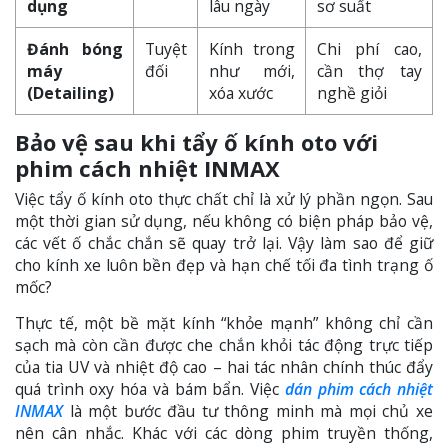
dụng
lâu ngày
sơ suất
Đánh bóng
Tuyệt
Kính trong
Chi phí cao,
máy
đối
như mới,
cần thợ tay
(Detailing)
xóa xước
nghề giỏi
Bảo vệ sau khi tẩy ố kính oto với
phim cách nhiệt INMAX
Việc tẩy ố kính oto thực chất chỉ là xử lý phần ngọn. Sau
một thời gian sử dụng, nếu không có biện pháp bảo vệ,
các vết ố chắc chắn sẽ quay trở lại. Vậy làm sao để giữ
cho kính xe luôn bền đẹp và hạn chế tối đa tình trạng ố
mốc?
Thực tế, một bề mặt kính “khỏe mạnh” không chỉ cần
sạch mà còn cần được che chắn khỏi tác động trực tiếp
của tia UV và nhiệt độ cao – hai tác nhân chính thúc đẩy
quá trình oxy hóa và bám bẩn. Việc
dán phim cách nhiệt
INMAX
là một bước đầu tư thông minh mà mọi chủ xe
nên cân nhắc. Khác với các dòng phim truyền thống,