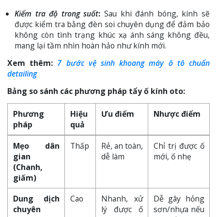
Kiểm tra độ trong suốt
:
Sau khi đánh bóng, kính sẽ
được kiểm tra bằng đèn soi chuyên dụng để đảm bảo
không còn tình trạng khúc xạ ánh sáng không đều,
mang lại tầm nhìn hoàn hảo như kính mới.
Xem thêm:
7 bước vệ sinh khoang máy ô tô chuẩn
detailing
Bảng so sánh các phương pháp tẩy ố kính oto:
Phương
Hiệu
Ưu điểm
Nhược điểm
pháp
quả
Mẹo dân
Thấp
Rẻ, an toàn,
Chỉ trị được ố
gian
dễ làm
mới, ố nhẹ
(Chanh,
giấm)
Dung dịch
Cao
Nhanh, xử
Dễ gây hỏng
chuyên
lý được ố
sơn/nhựa nếu