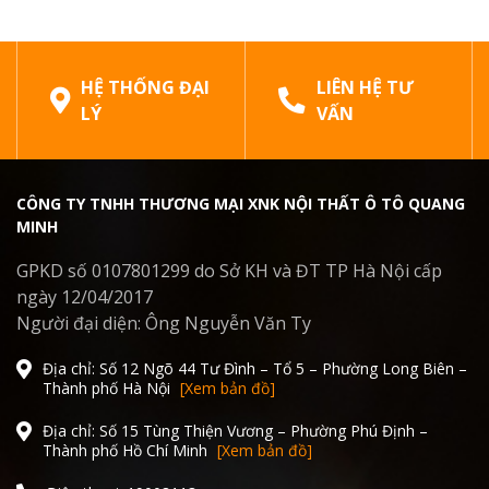
HỆ THỐNG ĐẠI
LIÊN HỆ TƯ
LÝ
VẤN
CÔNG TY TNHH THƯƠNG MẠI XNK NỘI THẤT Ô TÔ QUANG
MINH
GPKD số 0107801299 do Sở KH và ĐT TP Hà Nội cấp
ngày 12/04/2017
Người đại diện: Ông Nguyễn Văn Ty
Địa chỉ: Số 12 Ngõ 44 Tư Đình – Tổ 5 – Phường Long Biên –
Thành phố Hà Nội
[Xem bản đồ]
Địa chỉ: Số 15 Tùng Thiện Vương – Phường Phú Định –
Thành phố Hồ Chí Minh
[Xem bản đồ]