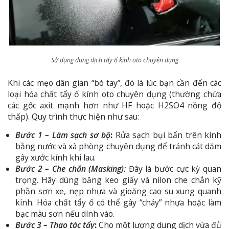
Sử dụng dung dịch tẩy ố kính oto chuyên dụng
Khi các mẹo dân gian “bó tay”, đó là lúc bạn cần đến các
loại hóa chất tẩy ố kính oto chuyên dụng (thường chứa
các gốc axit mạnh hơn như HF hoặc H2SO4 nồng độ
thấp). Quy trình thực hiện như sau:
Bước 1 – Làm sạch sơ bộ
:
Rửa sạch bụi bẩn trên kính
bằng nước và xà phòng chuyên dụng để tránh cát dăm
gây xước kính khi lau.
Bước 2 – Che chắn (Masking):
Đây là bước cực kỳ quan
trọng. Hãy dùng băng keo giấy và nilon che chắn kỹ
phần sơn xe, nẹp nhựa và gioăng cao su xung quanh
kính. Hóa chất tẩy ố có thể gây “cháy” nhựa hoặc làm
bạc màu sơn nếu dính vào.
Bước 3 – Thao tác tẩy
:
Cho một lượng dung dịch vừa đủ