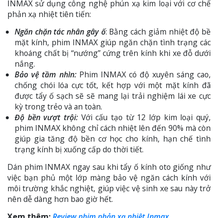
INMAX sử dụng công nghệ phún xạ kim loại với cơ chế
phản xạ nhiệt tiên tiến:
Ngăn chặn tác nhân gây ố
: Bằng cách giảm nhiệt độ bề
mặt kính, phim INMAX giúp ngăn chặn tình trạng các
khoáng chất bị “nướng” cứng trên kính khi xe đỗ dưới
nắng.
Bảo vệ tầm nhìn:
Phim INMAX có độ xuyên sáng cao,
chống chói lóa cực tốt, kết hợp với một mặt kính đã
được tẩy ố sạch sẽ sẽ mang lại trải nghiệm lái xe cực
kỳ trong trẻo và an toàn.
Độ bền vượt trội:
Với cấu tạo từ 12 lớp kim loại quý,
phim INMAX không chỉ cách nhiệt lên đến 90% mà còn
giúp gia tăng độ bền cơ học cho kính, hạn chế tình
trạng kính bị xuống cấp do thời tiết.
Dán phim INMAX ngay sau khi tẩy ố kính oto giống như
việc bạn phủ một lớp màng bảo vệ ngăn cách kính với
môi trường khắc nghiệt, giúp việc vệ sinh xe sau này trở
nên dễ dàng hơn bao giờ hết.
Xem thêm:
Review phim phản xạ nhiệt Inmax