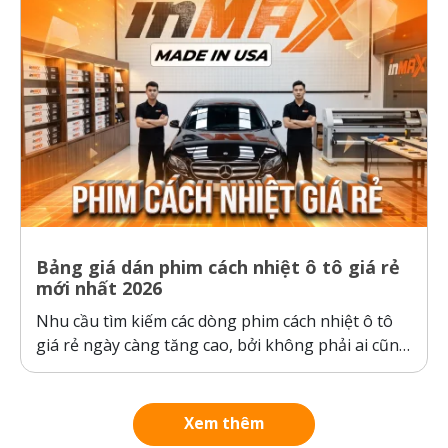
Bảng giá dán phim cách nhiệt ô tô giá rẻ
mới nhất 2026
Nhu cầu tìm kiếm các dòng phim cách nhiệt ô tô
giá rẻ ngày càng tăng cao, bởi không phải ai cũng
sẵn sàng bỏ ra hàng chục triệu đồng cho một gói
dán phim. Tuy nhiên, ranh giới giữa “giá rẻ chính
hãng” và “hàng giả, hàng nhái”...
Xem thêm