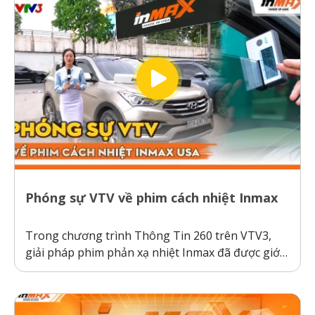
kính,...
Phóng sự VTV về phim cách nhiệt Inmax
Trong chương trình Thông Tin 260 trên VTV3,
giải pháp phim phản xạ nhiệt Inmax đã được giới
thiệu như một bước tiến công nghệ giúp bảo vệ ô
tô và sức khỏe người dùng trước thời tiết nắng
nóng gay gắt. Thực tế kiểm nghiệm cho thấy, ô...