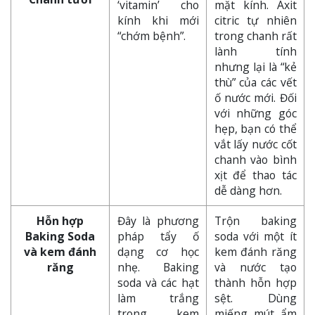
‘vitamin’ cho
mặt kính. Axit
kính khi mới
citric tự nhiên
“chớm bệnh”.
trong chanh rất
lành tính
nhưng lại là “kẻ
thù” của các vết
ố nước mới. Đối
với những góc
hẹp, bạn có thể
vắt lấy nước cốt
chanh vào bình
xịt để thao tác
dễ dàng hơn.
Hỗn hợp
Đây là phương
Trộn baking
Baking Soda
pháp tẩy ố
soda với một ít
và kem đánh
dạng cơ học
kem đánh răng
răng
nhẹ. Baking
và nước tạo
soda và các hạt
thành hỗn hợp
làm trắng
sệt. Dùng
trong kem
miếng mút ẩm