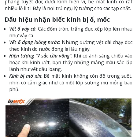
phẳng tuyệt đối; dưới kính hiển vi, bề mặt kính có rất
nhiều lỗ li ti. Đây là nơi trú ngụ lý tưởng cho các tạp chất.
Dấu hiệu nhận biết kính bị ố, mốc
Vết ố vảy cá
: Các đốm tròn, trắng đục xếp lớp lên nhau
như vảy cá.
Vết ố dạng luồng nước
: Những đường vệt dài chạy dọc
theo kính do nước đọng lại lâu ngày.
Hiện tượng “7 sắc cầu vồng”
: Khi có ánh sáng chiếu vào
hoặc khi kính ướt, bạn thấy những mảng màu sắc lấp
lánh như vết dầu loang.
Kính bị mờ xỉn
: Bề mặt kính không còn độ trong suốt,
nhìn có cảm giác như có một lớp sương mù mỏng bao
phủ.