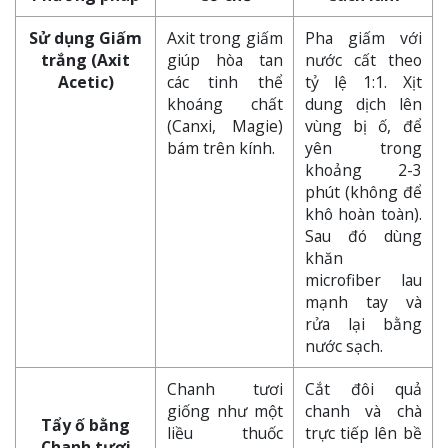
Sử dụng Giấm
Axit trong giấm
Pha giấm với
trắng (Axit
giúp hòa tan
nước cất theo
Acetic)
các tinh thể
tỷ lệ 1:1. Xịt
khoáng chất
dung dịch lên
(Canxi, Magie)
vùng bị ố, để
bám trên kính.
yên trong
khoảng 2-3
phút (không để
khô hoàn toàn).
Sau đó dùng
khăn
microfiber lau
mạnh tay và
rửa lại bằng
nước sạch.
Chanh tươi
Cắt đôi quả
giống như một
chanh và chà
Tẩy ố bằng
liều thuốc
trực tiếp lên bề
Chanh tươi