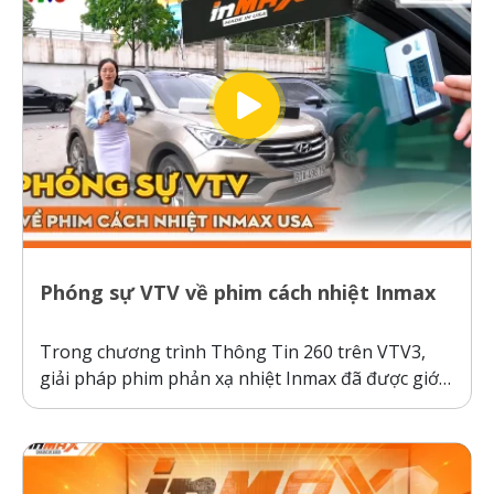
kính,...
Phóng sự VTV về phim cách nhiệt Inmax
Trong chương trình Thông Tin 260 trên VTV3,
giải pháp phim phản xạ nhiệt Inmax đã được giới
thiệu như một bước tiến công nghệ giúp bảo vệ ô
tô và sức khỏe người dùng trước thời tiết nắng
nóng gay gắt. Thực tế kiểm nghiệm cho thấy, ô...