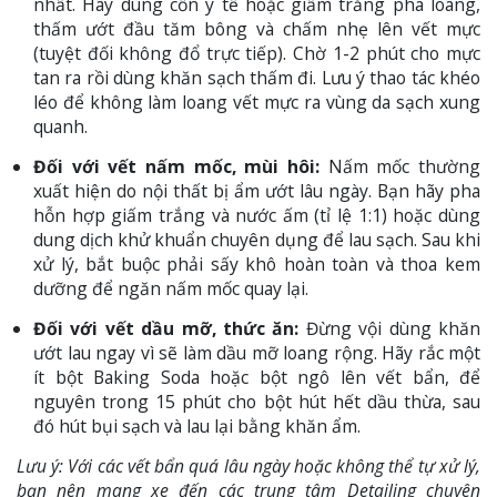
nhất. Hãy dùng cồn y tế hoặc giấm trắng pha loãng,
thấm ướt đầu tăm bông và chấm nhẹ lên vết mực
(tuyệt đối không đổ trực tiếp). Chờ 1-2 phút cho mực
tan ra rồi dùng khăn sạch thấm đi. Lưu ý thao tác khéo
léo để không làm loang vết mực ra vùng da sạch xung
quanh.
Đối với vết nấm mốc, mùi hôi:
Nấm mốc thường
xuất hiện do nội thất bị ẩm ướt lâu ngày. Bạn hãy pha
hỗn hợp giấm trắng và nước ấm (tỉ lệ 1:1) hoặc dùng
dung dịch khử khuẩn chuyên dụng để lau sạch. Sau khi
xử lý, bắt buộc phải sấy khô hoàn toàn và thoa kem
dưỡng để ngăn nấm mốc quay lại.
Đối với vết dầu mỡ, thức ăn:
Đừng vội dùng khăn
ướt lau ngay vì sẽ làm dầu mỡ loang rộng. Hãy rắc một
ít bột Baking Soda hoặc bột ngô lên vết bẩn, để
nguyên trong 15 phút cho bột hút hết dầu thừa, sau
đó hút bụi sạch và lau lại bằng khăn ẩm.
Lưu ý: Với các vết bẩn quá lâu ngày hoặc không thể tự xử lý,
bạn nên mang xe đến các trung tâm Detailing chuyên