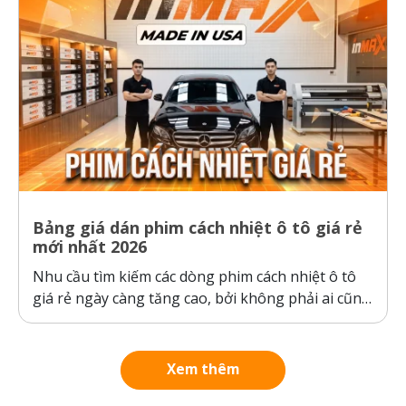
Bảng giá dán phim cách nhiệt ô tô giá rẻ
mới nhất 2026
Nhu cầu tìm kiếm các dòng phim cách nhiệt ô tô
giá rẻ ngày càng tăng cao, bởi không phải ai cũng
sẵn sàng bỏ ra hàng chục triệu đồng cho một gói
dán phim. Tuy nhiên, ranh giới giữa “giá rẻ chính
hãng” và “hàng giả, hàng nhái”...
Xem thêm