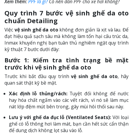
Xem thêm:
PPF là gì?
Có nên dán PPF cho xe hơi không?
Quy trình 7 bước vệ sinh ghế da oto
chuẩn Detailing
Việc
vệ sinh ghế da oto
không đơn giản là xịt và lau. Để
đạt hiệu quả sạch sâu mà không làm tổn hại cấu trúc da,
Inmax khuyến nghị bạn tuân thủ nghiêm ngặt quy trình
kỹ thuật 7 bước dưới đây:
Bước 1: Kiểm tra tình trạng bề mặt
trước khi vệ sinh ghế da oto
Trước khi bắt đầu quy trình
vệ sinh ghế da oto
, hãy
quan sát thật kỹ bề mặt.
Xác định lỗ thủng/rách:
Tuyệt đối không để nước
hay hóa chất ngấm vào các vết rách, vì nó sẽ làm mục
nát lớp đệm mút bên trong, gây mùi hôi thối sau này.
Lưu ý với ghế da đục lỗ (Ventilated Seats):
Với loại
ghế có lỗ thông hơi làm mát, bạn cần hết sức cẩn thận
để dung dịch không lọt sâu vào lỗ.