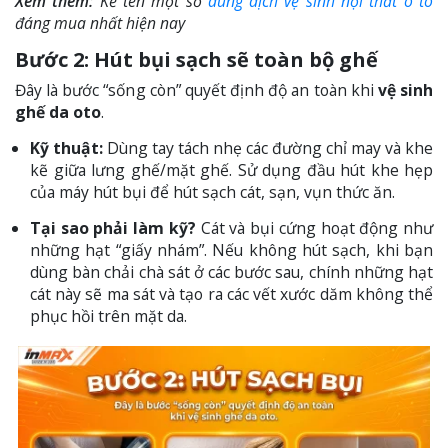
Xem thêm:
Kể tên một số
dung dịch vệ sinh nội thất ô tô
đáng mua nhất hiện nay
Bước 2: Hút bụi sạch sẽ toàn bộ ghế
Đây là bước “sống còn” quyết định độ an toàn khi
vệ sinh
ghế da oto
.
Kỹ thuật:
Dùng tay tách nhẹ các đường chỉ may và khe
kẽ giữa lưng ghế/mặt ghế. Sử dụng đầu hút khe hẹp
của máy hút bụi để hút sạch cát, sạn, vụn thức ăn.
Tại sao phải làm kỹ?
Cát và bụi cứng hoạt động như
những hạt “giấy nhám”. Nếu không hút sạch, khi bạn
dùng bàn chải chà sát ở các bước sau, chính những hạt
cát này sẽ ma sát và tạo ra các vết xước dăm không thể
phục hồi trên mặt da.