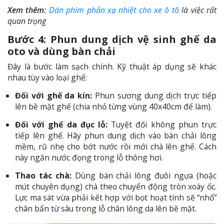
Xem thêm:
Dán phim phản xạ nhiệt cho xe ô tô
là việc rất
quan trọng
Bước 4: Phun dung dịch vệ sinh ghế da
oto và dùng bàn chải
Đây là bước làm sạch chính. Kỹ thuật áp dụng sẽ khác
nhau tùy vào loại ghế:
Đối với ghế da kín:
Phun sương dung dịch trực tiếp
lên bề mặt ghế (chia nhỏ từng vùng 40x40cm để làm).
Đối với ghế da đục lỗ:
Tuyệt đối không phun trực
tiếp lên ghế. Hãy phun dung dịch vào bàn chải lông
mềm, rũ nhẹ cho bớt nước rồi mới chà lên ghế. Cách
này ngăn nước đọng trong lỗ thông hơi.
Thao tác chà:
Dùng bàn chải lông đuôi ngựa (hoặc
mút chuyên dụng) chà theo chuyển động tròn xoáy ốc.
Lực ma sát vừa phải kết hợp với bọt hoạt tính sẽ “nhổ”
chân bẩn từ sâu trong lỗ chân lông da lên bề mặt.