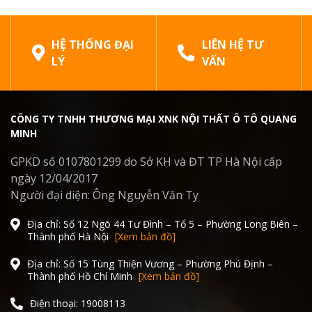
HỆ THỐNG ĐẠI
LIÊN HỆ TƯ
LÝ
VẤN
CÔNG TY TNHH THƯƠNG MẠI XNK NỘI THẤT Ô TÔ QUANG
MINH
GPKD số 0107801299 do Sở KH và ĐT TP Hà Nội cấp
ngày 12/04/2017
Người đại diện: Ông Nguyễn Văn Ty
Địa chỉ: Số 12 Ngõ 44 Tư Đình – Tổ 5 – Phường Long Biên –
Thành phố Hà Nội
[Xem bản đồ]
Địa chỉ: Số 15 Tùng Thiện Vương – Phường Phú Định –
Thành phố Hồ Chí Minh
[Xem bản đồ]
Điện thoại: 19008113