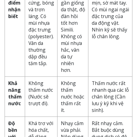
điểm
cứng, bóng
gần giống
mịn, sờ mát tay.
nhận
và trơn
da thật, độ
Có mùi ngai ngái
biết
láng. Có
đàn hồi
đặc trưng của
mùi nhựa
tốt hơn
da động vật.
đặc trưng
Simili.
Nhìn kỹ sẽ thấy
(polyester).
Không có
lỗ chân lông.
Vân da
mùi nhựa
thường
hắc, vân
dập đều
da tự
tăm tắp.
nhiên
hơn.
Khả
Không
Không
Thấm nước rất
năng
thấm nước
thấm
nhanh qua các lỗ
thấm
(Nước sẽ
nước hoặc
chân lông (Cần
nước
trượt đi).
thấm rất
lưu ý kỹ khi vệ
ít.
sinh).
Độ
Khá trơ với
Nhạy cảm
Rất nhạy cảm.
bền
hóa chất,
vừa phải.
Bắt buộc dùng
với
dễ dàng
Nên dùng
dung dịch có độ