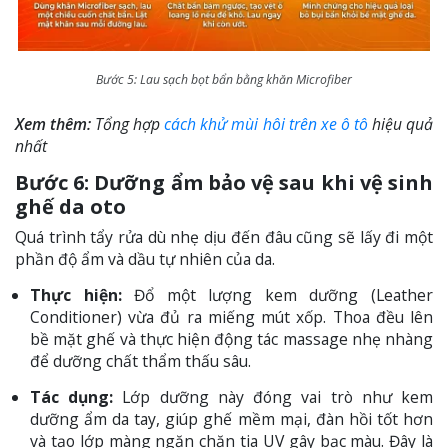
Bước 5: Lau sạch bọt bẩn bằng khăn Microfiber
Xem thêm:
Tổng hợp
cách khử mùi hôi trên xe ô tô
hiệu quả
nhất
Bước 6: Dưỡng ẩm bảo vệ sau khi vệ sinh
ghế da oto
Quá trình tẩy rửa dù nhẹ dịu đến đâu cũng sẽ lấy đi một
phần độ ẩm và dầu tự nhiên của da.
Thực hiện:
Đổ một lượng kem dưỡng (Leather
Conditioner) vừa đủ ra miếng mút xốp. Thoa đều lên
bề mặt ghế và thực hiện động tác massage nhẹ nhàng
để dưỡng chất thẩm thấu sâu.
Tác dụng:
Lớp dưỡng này đóng vai trò như kem
dưỡng ẩm da tay, giúp ghế mềm mại, đàn hồi tốt hơn
và tạo lớp màng ngăn chặn tia UV gây bạc màu. Đây là