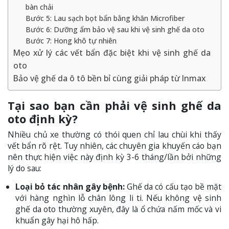
bàn chải
Bước 5: Lau sạch bọt bẩn bằng khăn Microfiber
Bước 6: Dưỡng ẩm bảo vệ sau khi vệ sinh ghế da oto
Bước 7: Hong khô tự nhiên
Mẹo xử lý các vết bẩn đặc biệt khi vệ sinh ghế da
oto
Bảo vệ ghế da ô tô bền bỉ cùng giải pháp từ Inmax
Tại sao bạn cần phải vệ sinh ghế da
oto định kỳ?
Nhiều chủ xe thường có thói quen chỉ lau chùi khi thấy
vết bẩn rõ rệt. Tuy nhiên, các chuyên gia khuyến cáo bạn
nên thực hiện việc này định kỳ 3-6 tháng/lần bởi những
lý do sau:
Loại bỏ tác nhân gây bệnh:
Ghế da có cấu tạo bề mặt
với hàng nghìn lỗ chân lông li ti. Nếu không vệ sinh
ghế da oto thường xuyên, đây là ổ chứa nấm mốc và vi
khuẩn gây hại hô hấp.