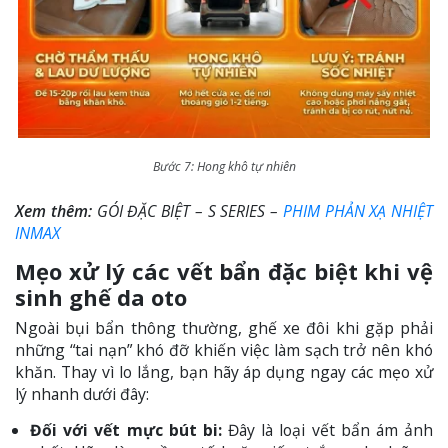
Bước 7: Hong khô tự nhiên
Xem thêm:
GÓI ĐẶC BIỆT – S SERIES –
PHIM PHẢN XẠ NHIỆT
INMAX
Mẹo xử lý các vết bẩn đặc biệt khi vệ
sinh ghế da oto
Ngoài bụi bẩn thông thường, ghế xe đôi khi gặp phải
những “tai nạn” khó đỡ khiến việc làm sạch trở nên khó
khăn. Thay vì lo lắng, bạn hãy áp dụng ngay các mẹo xử
lý nhanh dưới đây:
Đối với vết mực bút bi:
Đây là loại vết bẩn ám ảnh