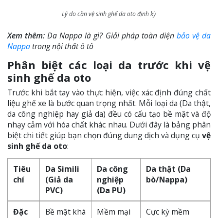
Lý do cần vệ sinh ghế da oto định kỳ
Xem thêm:
Da Nappa là gì? Giải pháp toàn diện
bảo vệ da
Nappa
trong nội thất ô tô
Phân biệt các loại da trước khi vệ
sinh ghế da oto
Trước khi bắt tay vào thực hiện, việc xác định đúng chất
liệu ghế xe là bước quan trọng nhất. Mỗi loại da (Da thật,
da công nghiệp hay giả da) đều có cấu tạo bề mặt và độ
nhạy cảm với hóa chất khác nhau. Dưới đây là bảng phân
biệt chi tiết giúp bạn chọn đúng dung dịch và dụng cụ
vệ
sinh ghế da oto
:
Tiêu
Da Simili
Da công
Da thật (Da
chí
(Giả da
nghiệp
bò/Nappa)
PVC)
(Da PU)
Đặc
Bề mặt khá
Mềm mại
Cực kỳ mềm