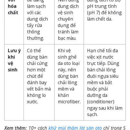
hóa
làm sạch
dung dịch
pH trung tính
chất
với các
vệ sinh
(pH 7) để không
dung dịch
chuyên
làm chết da.
tẩy rửa
dụng để
thông
tránh làm
thường.
bạc màu.
Lưu ý
Có thể
Khi vệ
Hạn chế tối đa
khi
dùng bàn
sinh ghế
việc xịt nước
vệ
chải cứng
da oto loại
trực tiếp. Dùng
sinh
hơn một
này, nên
bàn chải lông
chút để
dùng bàn
đuôi ngựa siêu
đánh bay
chải lông
mềm và bắt
vết bẩn mà
mềm và
buộc phải
không lo
khăn
dưỡng da
xước.
microfiber.
(conditioner)
ngay sau khi làm
sạch.
Xem thêm:
10+ cách
khử mùi thảm lót sàn oto
chỉ trong 5