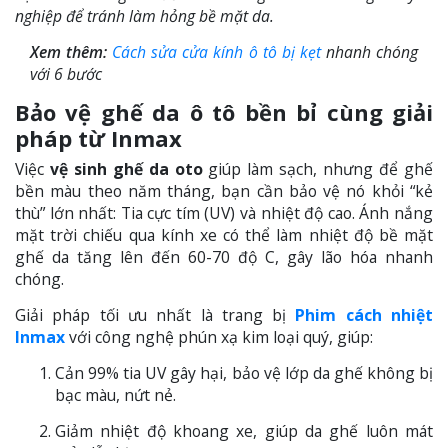
nghiệp để tránh làm hỏng bề mặt da.
Xem thêm:
Cách sửa cửa kính ô tô bị kẹt
nhanh chóng
với 6 bước
Bảo vệ ghế da ô tô bền bỉ cùng giải
pháp từ Inmax
Việc
vệ sinh ghế da oto
giúp làm sạch, nhưng để ghế
bền màu theo năm tháng, bạn cần bảo vệ nó khỏi “kẻ
thù” lớn nhất: Tia cực tím (UV) và nhiệt độ cao. Ánh nắng
mặt trời chiếu qua kính xe có thể làm nhiệt độ bề mặt
ghế da tăng lên đến 60-70 độ C, gây lão hóa nhanh
chóng.
Giải pháp tối ưu nhất là trang bị
Phim cách nhiệt
Inmax
với công nghệ phún xạ kim loại quý, giúp:
Cản 99% tia UV gây hại, bảo vệ lớp da ghế không bị
bạc màu, nứt nẻ.
Giảm nhiệt độ khoang xe, giúp da ghế luôn mát