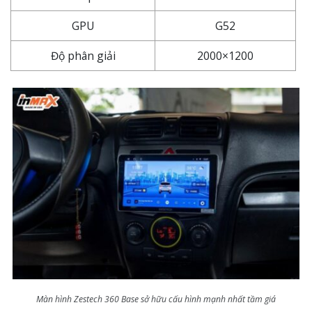
GPU
G52
Độ phân giải
2000×1200
Màn hình Zestech 360 Base sở hữu cấu hình mạnh nhất tầm giá