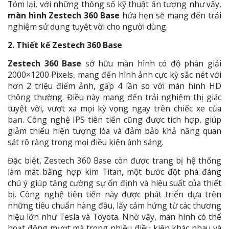
Tóm lại, với những thông số kỹ thuật ấn tượng như vậy,
màn hình Zestech 360 Base
hứa hẹn sẽ mang đến trải
nghiệm sử dụng tuyệt vời cho người dùng.
2. Thiết kế Zestech 360 Base
Zestech 360 Base
sở hữu màn hình có độ phân giải
2000×1200 Pixels, mang đến hình ảnh cực kỳ sắc nét với
hơn 2 triệu điểm ảnh, gấp 4 lần so với màn hình HD
thông thường. Điều này mang đến trải nghiệm thị giác
tuyệt vời, vượt xa mọi kỳ vọng ngay trên chiếc xe của
bạn. Công nghệ IPS tiên tiến cũng được tích hợp, giúp
giảm thiểu hiện tượng lóa và đảm bảo khả năng quan
sát rõ ràng trong mọi điều kiện ánh sáng.
Đặc biệt, Zestech 360 Base còn được trang bị hệ thống
làm mát bằng hợp kim Titan, một bước đột phá đáng
chú ý giúp tăng cường sự ổn định và hiệu suất của thiết
bị. Công nghệ tiên tiến này được phát triển dựa trên
những tiêu chuẩn hàng đầu, lấy cảm hứng từ các thương
hiệu lớn như Tesla và Toyota. Nhờ vậy, màn hình có thể
hoạt động mượt mà trong nhiều điều kiện khác nhau và