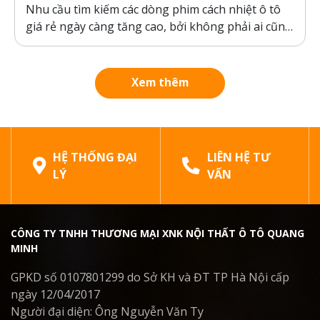
Nhu cầu tìm kiếm các dòng phim cách nhiệt ô tô
giá rẻ ngày càng tăng cao, bởi không phải ai cũng
sẵn sàng bỏ ra hàng chục triệu đồng cho một gói
dán phim. Tuy nhiên, ranh giới giữa “giá rẻ chính
hãng” và “hàng giả, hàng nhái”...
Xem thêm
HỆ THỐNG ĐẠI
LIÊN HỆ TƯ
LÝ
VẤN
CÔNG TY TNHH THƯƠNG MẠI XNK NỘI THẤT Ô TÔ QUANG
MINH
GPKD số 0107801299 do Sở KH và ĐT TP Hà Nội cấp
ngày 12/04/2017
Người đại diện: Ông Nguyễn Văn Ty