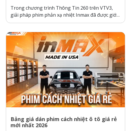
Trong chương trình Thông Tin 260 trên VTV3,
giải pháp phim phản xạ nhiệt Inmax đã được giới
thiệu như một bước tiến công nghệ giúp bảo vệ ô
tô và sức khỏe người dùng trước thời tiết nắng
nóng gay gắt. Thực tế kiểm nghiệm cho thấy, ô...
Bảng giá dán phim cách nhiệt ô tô giá rẻ
mới nhất 2026