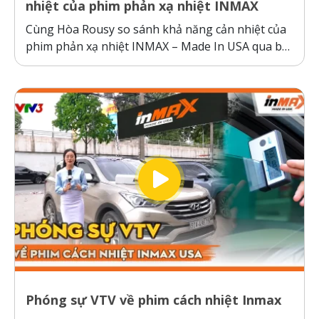
nhiệt của phim phản xạ nhiệt INMAX
Cùng Hòa Rousy so sánh khả năng cản nhiệt của
phim phản xạ nhiệt INMAX – Made In USA qua bài
kiểm tra so sánh trực diện đầy thuyết phục.
Không giống như các dòng phim cách nhiệt thông
thường hoạt động theo cơ chế giữ nhiệt trên
kính,...
Phóng sự VTV về phim cách nhiệt Inmax