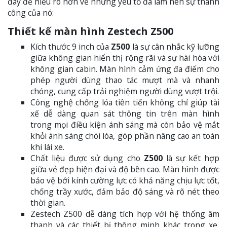
đây để hiểu rõ hơn về những yếu tố đã làm nên sự thành
công của nó:
Thiết kế màn hình Zestech Z500
Kích thước 9 inch của
Z500
là sự cân nhắc kỹ lưỡng
giữa không gian hiển thị rộng rãi và sự hài hòa với
không gian cabin. Màn hình cảm ứng đa điểm cho
phép người dùng thao tác mượt mà và nhanh
chóng, cung cấp trải nghiệm người dùng vượt trội.
Công nghệ chống lóa tiên tiến không chỉ giúp tài
xế dễ dàng quan sát thông tin trên màn hình
trong mọi điều kiện ánh sáng mà còn bảo vệ mắt
khỏi ánh sáng chói lóa, góp phần nâng cao an toàn
khi lái xe.
Chất liệu được sử dụng cho
Z500
là sự kết hợp
giữa vẻ đẹp hiện đại và độ bền cao. Màn hình được
bảo vệ bởi kính cường lực có khả năng chịu lực tốt,
chống trầy xước, đảm bảo độ sáng và rõ nét theo
thời gian.
Zestech Z500 dễ dàng tích hợp với hệ thống âm
thanh và các thiết bị thông minh khác trong xe,