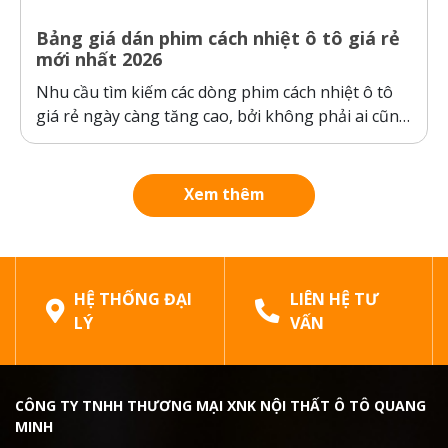
Bảng giá dán phim cách nhiệt ô tô giá rẻ
mới nhất 2026
Nhu cầu tìm kiếm các dòng phim cách nhiệt ô tô
giá rẻ ngày càng tăng cao, bởi không phải ai cũng
sẵn sàng bỏ ra hàng chục triệu đồng cho một gói
dán phim. Tuy nhiên, ranh giới giữa “giá rẻ chính
hãng” và “hàng giả, hàng nhái”...
Xem thêm
HỆ THỐNG ĐẠI
LIÊN HỆ TƯ
LÝ
VẤN
CÔNG TY TNHH THƯƠNG MẠI XNK NỘI THẤT Ô TÔ QUANG
MINH