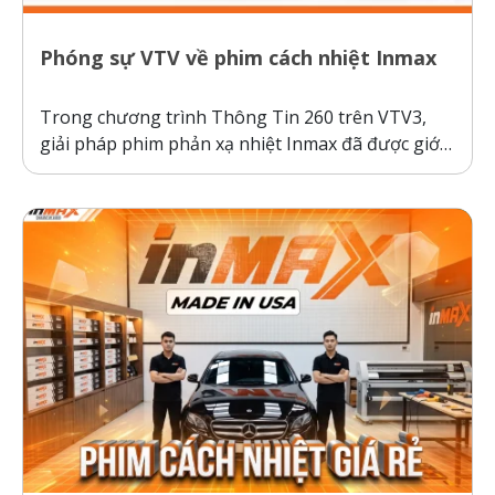
Phóng sự VTV về phim cách nhiệt Inmax
Trong chương trình Thông Tin 260 trên VTV3,
giải pháp phim phản xạ nhiệt Inmax đã được giới
thiệu như một bước tiến công nghệ giúp bảo vệ ô
tô và sức khỏe người dùng trước thời tiết nắng
nóng gay gắt. Thực tế kiểm nghiệm cho thấy, ô...