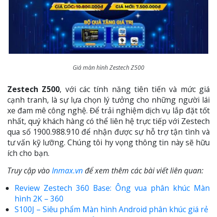
Giá màn hình Zestech Z500
Zestech Z500
, với các tính năng tiên tiến và mức giá
cạnh tranh, là sự lựa chọn lý tưởng cho những người lái
xe đam mê công nghệ. Để trải nghiệm dịch vụ lắp đặt tốt
nhất, quý khách hàng có thể liên hệ trực tiếp với Zestech
qua số 1900.988.910 để nhận được sự hỗ trợ tận tình và
tư vấn kỹ lưỡng. Chúng tôi hy vọng thông tin này sẽ hữu
ích cho bạn.
Truy cập vào
Inmax.vn
để xem thêm các bài viết liên quan:
Review Zestech 360 Base: Ông vua phân khúc Màn
hình 2K – 360
S100J – Siêu phẩm Màn hình Android phân khúc giá rẻ