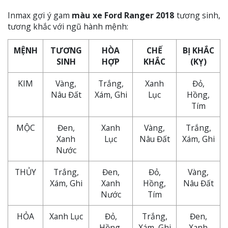
Inmax gợi ý gam
màu xe Ford Ranger 2018
tương sinh,
tương khắc với ngũ hành mệnh:
MỆNH
TƯƠNG
HÒA
CHẾ
BỊ KHẮC
SINH
HỢP
KHẮC
(KỴ)
KIM
Vàng,
Trắng,
Xanh
Đỏ,
Nâu Đất
Xám, Ghi
Lục
Hồng,
Tím
MỘC
Đen,
Xanh
Vàng,
Trắng,
Xanh
Lục
Nâu Đất
Xám, Ghi
Nước
THỦY
Trắng,
Đen,
Đỏ,
Vàng,
Xám, Ghi
Xanh
Hồng,
Nâu Đất
Nước
Tím
HỎA
Xanh Lục
Đỏ,
Trắng,
Đen,
Hồng,
Xám, Ghi
Xanh