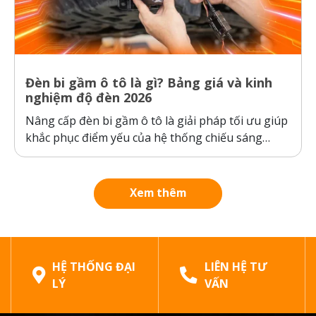
Đèn bi gầm ô tô là gì? Bảng giá và kinh
nghiệm độ đèn 2026
Nâng cấp đèn bi gầm ô tô là giải pháp tối ưu giúp
khắc phục điểm yếu của hệ thống chiếu sáng
nguyên bản của xe, đảm bảo an toàn khi di
chuyển trong thời tiết xấu. Bài viết dưới đây sẽ
phân tích chi tiết cấu tạo, công...
Xem thêm
HỆ THỐNG ĐẠI
LIÊN HỆ TƯ
LÝ
VẤN