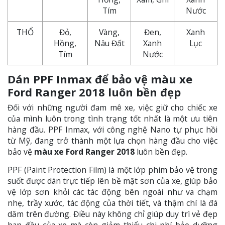
Tím
Nước
THỔ
Đỏ,
Vàng,
Đen,
Xanh
Hồng,
Nâu Đất
Xanh
Lục
Tím
Nước
Dán PPF Inmax để bảo vệ màu xe
Ford Ranger 2018 luôn bền đẹp
Đối với những người đam mê xe, việc giữ cho chiếc xe
của mình luôn trong tình trạng tốt nhất là một ưu tiên
hàng đầu. PPF Inmax, với công nghệ Nano tự phục hồi
từ Mỹ, đang trở thành một lựa chọn hàng đầu cho việc
bảo vệ
màu xe Ford Ranger 2018
luôn bền đẹp.
PPF (Paint Protection Film) là một lớp phim bảo vệ trong
suốt được dán trực tiếp lên bề mặt sơn của xe, giúp bảo
vệ lớp sơn khỏi các tác động bên ngoài như va chạm
nhẹ, trầy xước, tác động của thời tiết, và thậm chí là đá
dăm trên đường. Điều này không chỉ giúp duy trì vẻ đẹp
ban đầu của xe mà còn giảm thiểu chi phí bảo dưỡng