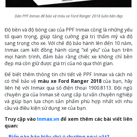
Dán PPF Inmax để bảo vệ màu xe Ford Ranger 2018 luôn bền đẹp
Độ bền và độ bóng cao của PPF Inmax cũng là những yếu
tố quan trọng, giúp tăng cường giá trị thẩm mỹ và độ
sang trọng cho xe. Với chế độ bảo hành lên đến 10 năm,
Inmax cam kết đồng hành cùng “xế yêu” của bạn trên
mọi hành trình, đảm bảo rằng chiếc xe không chỉ bền
đẹp mà còn giữ được giá trị của nó qua thời gian.
Để biết thêm thông tin chi tiết về PPF Inmax và cách nó
có thể bảo vệ
màu xe Ford Ranger 2018
của bạn, hãy
liên hệ với Inmax qua số điện thoại 1900.8113. Đội ngũ
chuyên gia của Inmax sẽ cung cấp tư vấn chuyên nghiệp
và giúp bạn lựa chọn sản phẩm phù hợp nhất với nhu
cầu và điều kiện sử dụng xe của bạn.
Truy cập vào
Inmax.vn
để xem thêm các bài viết liên
quan:
–
Biển nào báo hiệu chú ý chướng ngại vật?