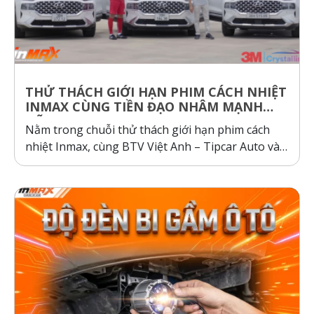
THỬ THÁCH GIỚI HẠN PHIM CÁCH NHIỆT
INMAX CÙNG TIỀN ĐẠO NHÂM MẠNH
DŨNG
Nằm trong chuỗi thử thách giới hạn phim cách
nhiệt Inmax, cùng BTV Việt Anh – Tipcar Auto và
cầu thủ Nhâm Mạnh Dũng so sánh và kiểm
nghiệm thực tế, so sánh phim cách nhiệt Inmax,
các dòng phim cách nhiệt cơ chế phản xạ và hấp
thụ...