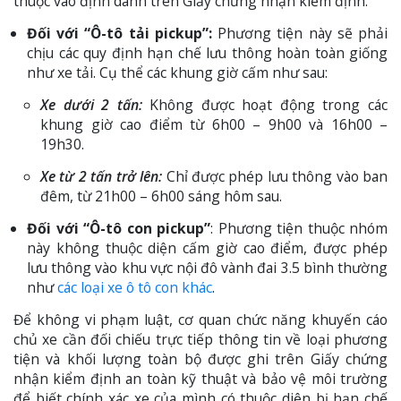
thuộc vào định danh trên Giấy chứng nhận kiểm định:
Đối với “Ô-tô tải pickup”:
Phương tiện này sẽ phải
chịu các quy định hạn chế lưu thông hoàn toàn giống
như xe tải. Cụ thể các khung giờ cấm như sau:
Xe dưới 2 tấn:
Không được hoạt động trong các
khung giờ cao điểm từ 6h00 – 9h00 và 16h00 –
19h30.
Xe từ 2 tấn trở lên:
Chỉ được phép lưu thông vào ban
đêm, từ 21h00 – 6h00 sáng hôm sau.
Đối với “Ô-tô con pickup”
: Phương tiện thuộc nhóm
này không thuộc diện cấm giờ cao điểm, được phép
lưu thông vào khu vực nội đô vành đai 3.5 bình thường
như
các loại xe ô tô con khác
.
Để không vi phạm luật, cơ quan chức năng khuyến cáo
chủ xe cần đối chiếu trực tiếp thông tin về loại phương
tiện và khối lượng toàn bộ được ghi trên Giấy chứng
nhận kiểm định an toàn kỹ thuật và bảo vệ môi trường
để biết chính xác xe của mình có thuộc diện bị hạn chế