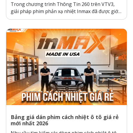
Trong chương trình Thông Tin 260 trên VTV3,
giải pháp phim phản xạ nhiệt Inmax đã được giới
thiệu như một bước tiến công nghệ giúp bảo vệ ô
tô và sức khỏe người dùng trước thời tiết nắng
nóng gay gắt. Thực tế kiểm nghiệm cho thấy, ô...
Bảng giá dán phim cách nhiệt ô tô giá rẻ
mới nhất 2026
Nhu cầu tìm kiếm các dòng phim cách nhiệt ô tô