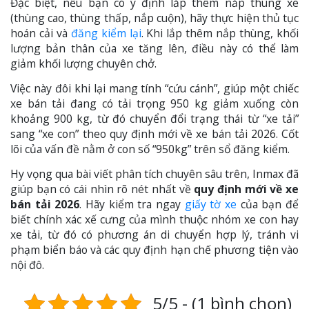
Đặc biệt, nếu bạn có ý định lắp thêm nắp thùng xe
(thùng cao, thùng thấp, nắp cuộn), hãy thực hiện thủ tục
hoán cải và
đăng kiểm lại
. Khi lắp thêm nắp thùng, khối
lượng bản thân của xe tăng lên, điều này có thể làm
giảm khối lượng chuyên chở.
Việc này đôi khi lại mang tính “cứu cánh”, giúp một chiếc
xe bán tải đang có tải trọng 950 kg giảm xuống còn
khoảng 900 kg, từ đó chuyển đổi trạng thái từ “xe tải”
sang “xe con” theo quy định mới về xe bán tải 2026. Cốt
lõi của vấn đề nằm ở con số “950kg” trên sổ đăng kiểm.
Hy vọng qua bài viết phân tích chuyên sâu trên, Inmax đã
giúp bạn có cái nhìn rõ nét nhất về
quy định mới về xe
bán tải 2026
. Hãy kiểm tra ngay
giấy tờ xe
của bạn để
biết chính xác xế cưng của mình thuộc nhóm xe con hay
xe tải, từ đó có phương án di chuyển hợp lý, tránh vi
phạm biển báo và các quy định hạn chế phương tiện vào
nội đô.
5/5 - (1 bình chọn)