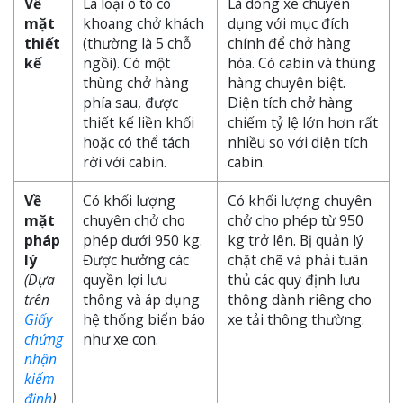
Về
Là loại ô tô có
Là dòng xe chuyên
mặt
khoang chở khách
dụng với mục đích
thiết
(thường là 5 chỗ
chính để chở hàng
kế
ngồi). Có một
hóa. Có cabin và thùng
thùng chở hàng
hàng chuyên biệt.
phía sau, được
Diện tích chở hàng
thiết kế liền khối
chiếm tỷ lệ lớn hơn rất
hoặc có thể tách
nhiều so với diện tích
rời với cabin.
cabin.
Về
Có khối lượng
Có khối lượng chuyên
mặt
chuyên chở cho
chở cho phép từ 950
pháp
phép dưới 950 kg.
kg trở lên. Bị quản lý
lý
Được hưởng các
chặt chẽ và phải tuân
(Dựa
quyền lợi lưu
thủ các quy định lưu
trên
thông và áp dụng
thông dành riêng cho
Giấy
hệ thống biển báo
xe tải thông thường.
chứng
như xe con.
nhận
kiểm
định
)