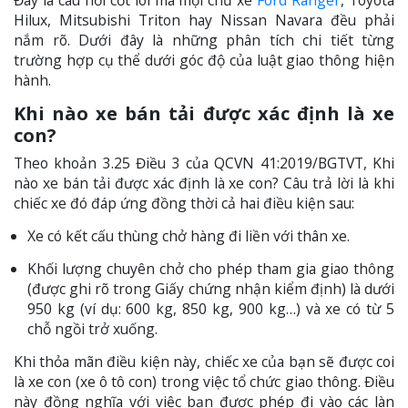
Đây là câu hỏi cốt lõi mà mọi chủ xe
Ford Ranger
, Toyota
Hilux, Mitsubishi Triton hay Nissan Navara đều phải
nắm rõ. Dưới đây là những phân tích chi tiết từng
trường hợp cụ thể dưới góc độ của luật giao thông hiện
hành.
Khi nào xe bán tải được xác định là xe
con?
Theo khoản 3.25 Điều 3 của QCVN 41:2019/BGTVT, Khi
nào xe bán tải được xác định là xe con? Câu trả lời là khi
chiếc xe đó đáp ứng đồng thời cả hai điều kiện sau:
Xe có kết cấu thùng chở hàng đi liền với thân xe.
Khối lượng chuyên chở cho phép tham gia giao thông
(được ghi rõ trong Giấy chứng nhận kiểm định) là dưới
950 kg (ví dụ: 600 kg, 850 kg, 900 kg…) và xe có từ 5
chỗ ngồi trở xuống.
Khi thỏa mãn điều kiện này, chiếc xe của bạn sẽ được coi
là xe con (xe ô tô con) trong việc tổ chức giao thông. Điều
này đồng nghĩa với việc bạn được phép đi vào các làn