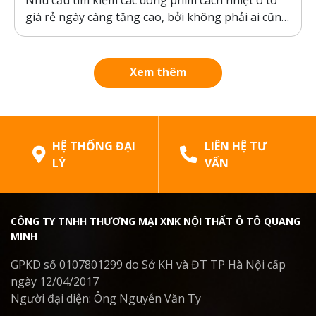
giá rẻ ngày càng tăng cao, bởi không phải ai cũng
sẵn sàng bỏ ra hàng chục triệu đồng cho một gói
dán phim. Tuy nhiên, ranh giới giữa “giá rẻ chính
hãng” và “hàng giả, hàng nhái”...
Xem thêm
HỆ THỐNG ĐẠI
LIÊN HỆ TƯ
LÝ
VẤN
CÔNG TY TNHH THƯƠNG MẠI XNK NỘI THẤT Ô TÔ QUANG
MINH
GPKD số 0107801299 do Sở KH và ĐT TP Hà Nội cấp
ngày 12/04/2017
Người đại diện: Ông Nguyễn Văn Ty