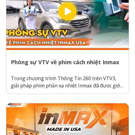
Phóng sự VTV về phim cách nhiệt Inmax
Trong chương trình Thông Tin 260 trên VTV3,
giải pháp phim phản xạ nhiệt Inmax đã được giới
thiệu như một bước tiến công nghệ giúp bảo vệ ô
tô và sức khỏe người dùng trước thời tiết nắng
nóng gay gắt. Thực tế kiểm nghiệm cho thấy, ô...