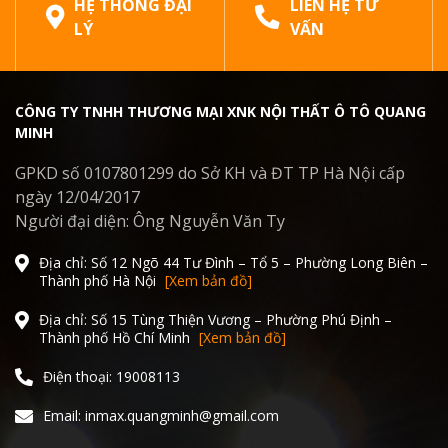
HỆ THỐNG ĐẠI
LIÊN HỆ TƯ
LÝ
VẤN
CÔNG TY TNHH THƯƠNG MẠI XNK NỘI THẤT Ô TÔ QUANG
MINH
GPKD số 0107801299 do Sở KH và ĐT TP Hà Nội cấp
ngày 12/04/2017
Người đại diện: Ông Nguyễn Văn Ty
Địa chỉ: Số 12 Ngõ 44 Tư Đình – Tổ 5 – Phường Long Biên –
Thành phố Hà Nội
[Xem bản đồ]
Địa chỉ: Số 15 Tùng Thiện Vương – Phường Phú Định –
Thành phố Hồ Chí Minh
[Xem bản đồ]
Điện thoại: 19008113
Email: inmax.quangminh@gmail.com