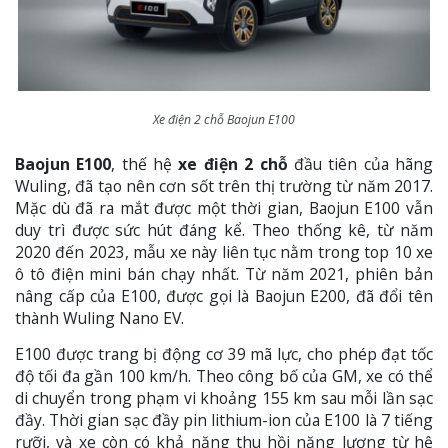
Xe điện 2 chỗ Baojun E100
Baojun E100
, thế hệ
xe điện 2 chỗ
đầu tiên của hãng
Wuling, đã tạo nên cơn sốt trên thị trường từ năm 2017.
Mặc dù đã ra mắt được một thời gian, Baojun E100 vẫn
duy trì được sức hút đáng kể. Theo thống kê, từ năm
2020 đến 2023, mẫu xe này liên tục nằm trong top 10 xe
ô tô điện mini bán chạy nhất. Từ năm 2021, phiên bản
nâng cấp của E100, được gọi là Baojun E200, đã đổi tên
thành Wuling Nano EV.
E100 được trang bị động cơ 39 mã lực, cho phép đạt tốc
độ tối đa gần 100 km/h. Theo công bố của GM, xe có thể
di chuyển trong phạm vi khoảng 155 km sau mỗi lần sạc
đầy. Thời gian sạc đầy pin lithium-ion của E100 là 7 tiếng
rưỡi, và xe còn có khả năng thu hồi năng lượng từ hệ