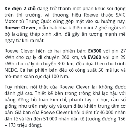
Xe điện 2 chỗ
đang trở thành một phân khúc sôi động
trên thị trường, và thương hiệu Roewe thuộc SAIC
Motor từ Trung Quốc cũng góp mặt vào xu hướng này.
Roewe Clever
, mẫu hatchback điện mini 2 ghế ngồi với
bộ la-zăng thép xinh xắn, đã gây ấn tượng mạnh mẽ
ngay từ khi ra mắt.
Roewe Clever hiện có hai phiên bản:
EV300
với pin 27
kWh cho cự ly di chuyển 260 km, và
EV360
với pin 29
kWh cho cự ly di chuyển 302 km, đều dựa theo chu trình
NEDC. Cả hai phiên bản đều có công suất 50 mã lực và
mô-men xoắn cực đại 100 Nm.
Tuy nhiên, nội thất của Roewe Clever lại không được
đánh giá cao. Thiết kế bên trong trông khá lạc hậu với
bảng đồng hồ toàn kim chỉ, phanh tay cơ học, cần số
giống như trên máy cày và cụm điều khiển trung tâm cơ
bản. Giá bán của Roewe Clever khởi điểm từ 46.000 nhân
dân tệ và lên đến 51.000 nhân dân tệ (tương đương 156
– 173 triệu đồng).