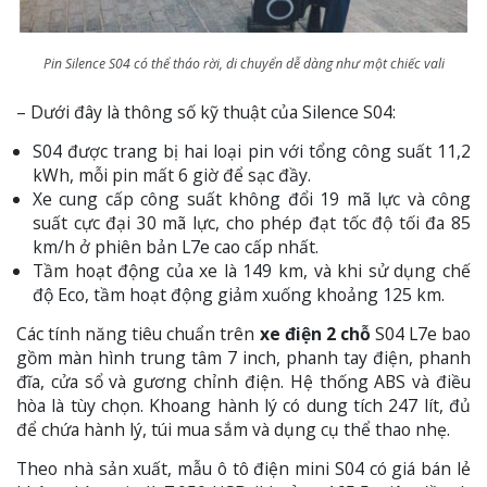
Pin Silence S04 có thể tháo rời, di chuyển dễ dàng như một chiếc vali
– Dưới đây là thông số kỹ thuật của Silence S04:
S04 được trang bị hai loại pin với tổng công suất 11,2
kWh, mỗi pin mất 6 giờ để sạc đầy.
Xe cung cấp công suất không đổi 19 mã lực và công
suất cực đại 30 mã lực, cho phép đạt tốc độ tối đa 85
km/h ở phiên bản L7e cao cấp nhất.
Tầm hoạt động của xe là 149 km, và khi sử dụng chế
độ Eco, tầm hoạt động giảm xuống khoảng 125 km.
Các tính năng tiêu chuẩn trên
xe điện 2 chỗ
S04 L7e bao
gồm màn hình trung tâm 7 inch, phanh tay điện, phanh
đĩa, cửa sổ và gương chỉnh điện. Hệ thống ABS và điều
hòa là tùy chọn. Khoang hành lý có dung tích 247 lít, đủ
để chứa hành lý, túi mua sắm và dụng cụ thể thao nhẹ.
Theo nhà sản xuất, mẫu ô tô điện mini S04 có giá bán lẻ