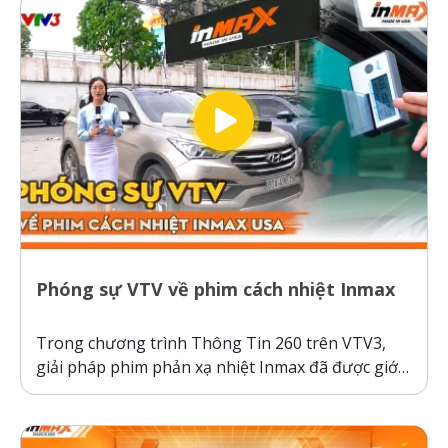
thường hoạt động theo cơ chế giữ nhiệt trên
kính,...
Phóng sự VTV về phim cách nhiệt Inmax
Trong chương trình Thông Tin 260 trên VTV3,
giải pháp phim phản xạ nhiệt Inmax đã được giới
thiệu như một bước tiến công nghệ giúp bảo vệ ô
tô và sức khỏe người dùng trước thời tiết nắng
nóng gay gắt. Thực tế kiểm nghiệm cho thấy, ô...