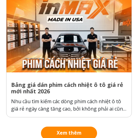
Bảng giá dán phim cách nhiệt ô tô giá rẻ
mới nhất 2026
Nhu cầu tìm kiếm các dòng phim cách nhiệt ô tô
giá rẻ ngày càng tăng cao, bởi không phải ai cũng
sẵn sàng bỏ ra hàng chục triệu đồng cho một gói
dán phim. Tuy nhiên, ranh giới giữa “giá rẻ chính
hãng” và “hàng giả, hàng nhái”...
Xem thêm