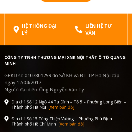
HỆ THỐNG ĐẠI
LIÊN HỆ TƯ
LÝ
VẤN
CÔNG TY TNHH THƯƠNG MẠI XNK NỘI THẤT Ô TÔ QUANG
MINH
GPKD số 0107801299 do Sở KH và ĐT TP Hà Nội cấp
ngày 12/04/2017
Người đại diện: Ông Nguyễn Văn Ty
Địa chỉ: Số 12 Ngõ 44 Tư Đình – Tổ 5 – Phường Long Biên –
Thành phố Hà Nội
[Xem bản đồ]
Địa chỉ: Số 15 Tùng Thiện Vương – Phường Phú Định –
Thành phố Hồ Chí Minh
[Xem bản đồ]