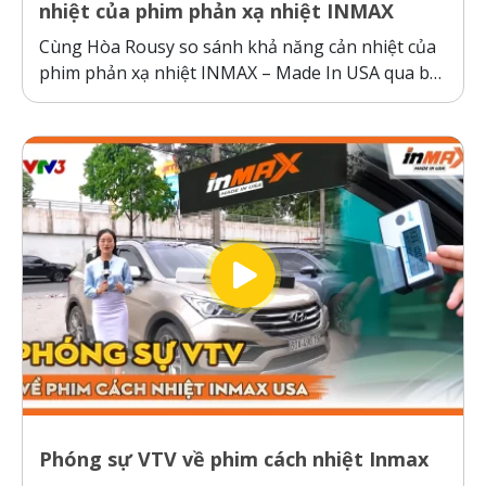
nhiệt của phim phản xạ nhiệt INMAX
Cùng Hòa Rousy so sánh khả năng cản nhiệt của
phim phản xạ nhiệt INMAX – Made In USA qua bài
kiểm tra so sánh trực diện đầy thuyết phục.
Không giống như các dòng phim cách nhiệt thông
thường hoạt động theo cơ chế giữ nhiệt trên
kính,...
Phóng sự VTV về phim cách nhiệt Inmax