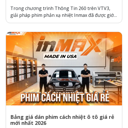
Trong chương trình Thông Tin 260 trên VTV3,
giải pháp phim phản xạ nhiệt Inmax đã được giới
thiệu như một bước tiến công nghệ giúp bảo vệ ô
tô và sức khỏe người dùng trước thời tiết nắng
nóng gay gắt. Thực tế kiểm nghiệm cho thấy, ô...
Bảng giá dán phim cách nhiệt ô tô giá rẻ
mới nhất 2026