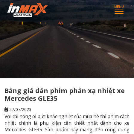
Bảng giá dán phim phản xạ nhiệt xe
Mercedes GLE35
27/07/2023
Với cái nóng oi bức khắc nghiệt của mùa hè thì phim cách
nhiệt chính là phụ kiện cần thiết nhất dành cho xe
Mercedes GLE35. Sản phẩm này mang đến công dụng