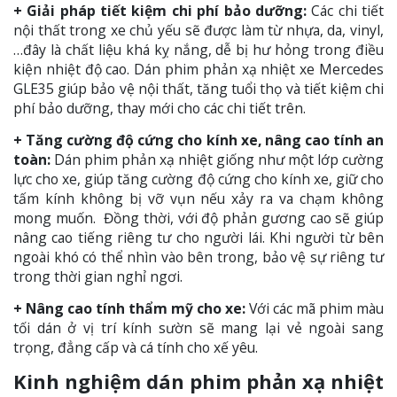
+ Giải pháp tiết kiệm chi phí bảo dưỡng:
Các chi tiết
nội thất trong xe chủ yếu sẽ được làm từ nhựa, da, vinyl,
…đây là chất liệu khá kỵ nắng, dễ bị hư hỏng trong điều
kiện nhiệt độ cao. Dán phim phản xạ nhiệt xe Mercedes
GLE35 giúp bảo vệ nội thất, tăng tuổi thọ và tiết kiệm chi
phí bảo dưỡng, thay mới cho các chi tiết trên.
+ Tăng cường độ cứng cho kính xe, nâng cao tính an
toàn:
Dán phim phản xạ nhiệt giống như một lớp cường
lực cho xe, giúp tăng cường độ cứng cho kính xe, giữ cho
tấm kính không bị vỡ vụn nếu xảy ra va chạm không
mong muốn. Đồng thời, với độ phản gương cao sẽ giúp
nâng cao tiếng riêng tư cho người lái. Khi người từ bên
ngoài khó có thể nhìn vào bên trong, bảo vệ sự riêng tư
trong thời gian nghỉ ngơi.
+ Nâng cao tính thẩm mỹ cho xe:
Với các mã phim màu
tối dán ở vị trí kính sườn sẽ mang lại vẻ ngoài sang
trọng, đẳng cấp và cá tính cho xế yêu.
Kinh nghiệm dán phim phản xạ nhiệt