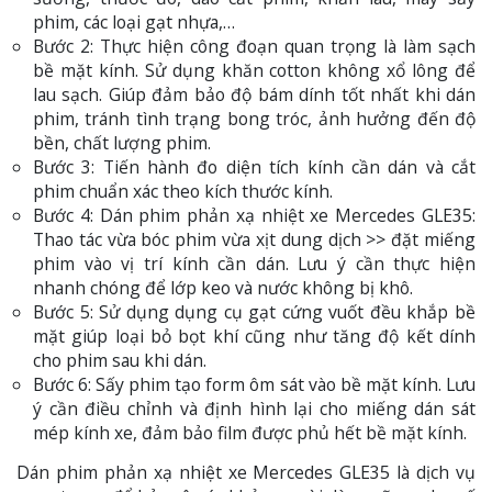
phim, các loại gạt nhựa,…
Bước 2: Thực hiện công đoạn quan trọng là làm sạch
bề mặt kính. Sử dụng khăn cotton không xổ lông để
lau sạch. Giúp đảm bảo độ bám dính tốt nhất khi dán
phim, tránh tình trạng bong tróc, ảnh hưởng đến độ
bền, chất lượng phim.
Bước 3: Tiến hành đo diện tích kính cần dán và cắt
phim chuẩn xác theo kích thước kính.
Bước 4: Dán phim phản xạ nhiệt xe Mercedes GLE35:
Thao tác vừa bóc phim vừa xịt dung dịch >> đặt miếng
phim vào vị trí kính cần dán. Lưu ý cần thực hiện
nhanh chóng để lớp keo và nước không bị khô.
Bước 5: Sử dụng dụng cụ gạt cứng vuốt đều khắp bề
mặt giúp loại bỏ bọt khí cũng như tăng độ kết dính
cho phim sau khi dán.
Bước 6: Sấy phim tạo form ôm sát vào bề mặt kính. Lưu
ý cần điều chỉnh và định hình lại cho miếng dán sát
mép kính xe, đảm bảo film được phủ hết bề mặt kính.
Dán phim phản xạ nhiệt xe Mercedes GLE35 là dịch vụ