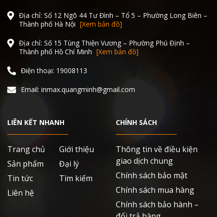
Địa chỉ: Số 12 Ngõ 44 Tư Đình – Tổ 5 – Phường Long Biên –
Thành phố Hà Nội
[Xem bản đồ]
Địa chỉ: Số 15 Tùng Thiện Vương – Phường Phú Định –
Thành phố Hồ Chí Minh
[Xem bản đồ]
Điện thoại: 19008113
Email: inmax.quangminh@gmail.com
LIÊN KẾT NHANH
CHÍNH SÁCH
Trang chủ
Giới thiệu
Thông tin về điều kiện
giao dịch chung
Sản phẩm
Đại lý
Chính sách bảo mật
Tin tức
Tìm kiếm
Chính sách mua hàng
Liên hệ
Chính sách bảo hành –
đổi trả hàng