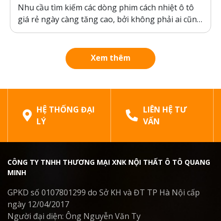
Nhu cầu tìm kiếm các dòng phim cách nhiệt ô tô
giá rẻ ngày càng tăng cao, bởi không phải ai cũng
sẵn sàng bỏ ra hàng chục triệu đồng cho một gói
dán phim. Tuy nhiên, ranh giới giữa “giá rẻ chính
hãng” và “hàng giả, hàng nhái”...
Xem thêm
HỆ THỐNG ĐẠI
LIÊN HỆ TƯ
LÝ
VẤN
CÔNG TY TNHH THƯƠNG MẠI XNK NỘI THẤT Ô TÔ QUANG
MINH
GPKD số 0107801299 do Sở KH và ĐT TP Hà Nội cấp
ngày 12/04/2017
Người đại diện: Ông Nguyễn Văn Ty