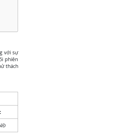
g với sự
ối phiên
hử thách
c
VNĐ