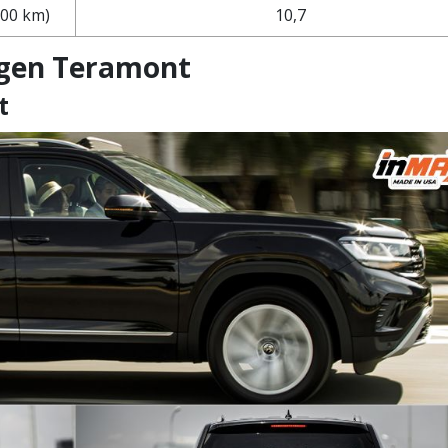
100 km)
10,7
agen Teramont
t