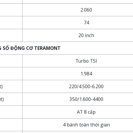
2.060
74
20 inch
 SỐ ĐỘNG CƠ TERAMONT
Turbo TSI
1.984
t)
220/4.500-6.200
t)
350/1.600-4400
AT 8 cấp
4 bánh toàn thời gian