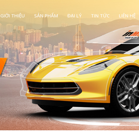
GIỚI THIỆU
SẢN PHẨM
ĐẠI LÝ
TIN TỨC
LIÊN HỆ