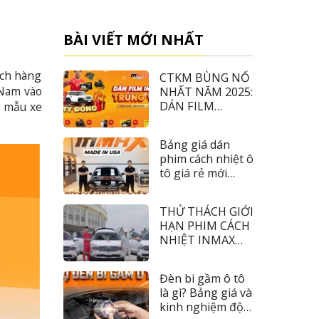
BÀI VIẾT MỚI NHẤT
ách hàng
CTKM BÙNG NỔ
 Nam vào
NHẤT NĂM 2025:
DÁN FILM
g mẫu xe
INMAX – TRÚNG
VF3
Bảng giá dán
phim cách nhiệt ô
tô giá rẻ mới
nhất 2026
THỬ THÁCH GIỚI
HẠN PHIM CÁCH
NHIỆT INMAX
CÙNG TIỀN ĐẠO
NHÂM MẠNH
Đèn bi gầm ô tô
DŨNG
là gì? Bảng giá và
kinh nghiệm độ