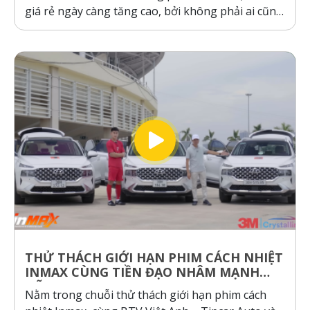
giá rẻ ngày càng tăng cao, bởi không phải ai cũng
sẵn sàng bỏ ra hàng chục triệu đồng cho một gói
dán phim. Tuy nhiên, ranh giới giữa “giá rẻ chính
hãng” và “hàng giả, hàng nhái”...
THỬ THÁCH GIỚI HẠN PHIM CÁCH NHIỆT
INMAX CÙNG TIỀN ĐẠO NHÂM MẠNH
DŨNG
Nằm trong chuỗi thử thách giới hạn phim cách