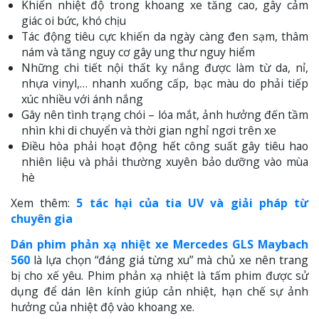
Khiến nhiệt độ trong khoang xe tăng cao, gây cảm
giác oi bức, khó chịu
Tác động tiêu cực khiến da ngày càng đen sạm, thâm
nám và tăng nguy cơ gây ung thư nguy hiểm
Những chi tiết nội thất kỵ nắng được làm từ da, nỉ,
nhựa vinyl,… nhanh xuống cấp, bạc màu do phải tiếp
xúc nhiều với ánh nắng
Gây nên tình trạng chói – lóa mắt, ảnh hưởng đến tầm
nhìn khi di chuyển và thời gian nghỉ ngơi trên xe
Điều hòa phải hoạt động hết công suất gây tiêu hao
nhiên liệu và phải thường xuyên bảo dưỡng vào mùa
hè
Xem thêm:
5 tác hại của tia UV và giải pháp từ
chuyên gia
Dán phim phản xạ nhiệt xe Mercedes GLS Maybach
560
là lựa chọn “đáng giá từng xu” mà chủ xe nên trang
bị cho xế yêu. Phim phản xạ nhiệt là tấm phim được sử
dụng để dán lên kính giúp cản nhiệt, hạn chế sự ảnh
hưởng của nhiệt độ vào khoang xe.