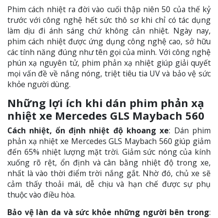
Phim cách nhiệt ra đời vào cuối thập niên 50 của thế kỷ
trước với công nghệ hết sức thô sơ khi chỉ có tác dụng
làm dịu đi ánh sáng chứ không cản nhiệt. Ngày nay,
phim cách nhiệt được ứng dụng công nghệ cao, sở hữu
các tính năng đúng như tên gọi của mình. Với công nghệ
phún xạ nguyên tử, phim phản xạ nhiệt giúp giải quyết
mọi vấn đề về nắng nóng, triệt tiêu tia UV và bảo vệ sức
khỏe người dùng.
Những lợi ích khi dán phim phản xạ
nhiệt xe Mercedes GLS Maybach 560
Cách nhiệt, ổn định nhiệt độ khoang xe
: Dán phim
phản xạ nhiệt xe Mercedes GLS Maybach 560 giúp giảm
đến 65% nhiệt lượng mặt trời. Giảm sức nóng của kính
xuống rõ rệt, ổn định và cân bằng nhiệt độ trong xe,
nhất là vào thời điểm trời nắng gắt. Nhờ đó, chủ xe sẽ
cảm thấy thoải mái, dễ chịu và hạn chế được sự phụ
thuộc vào điều hòa.
Bảo vệ làn da và sức khỏe những người bên trong
: