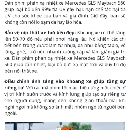
Dán phim phản xạ nhiệt xe Mercedes GLS Maybach 560
giúp loại bỏ đến 99% tia UV gây hại, hạn chế tác hại tia
UV cho sức khỏe của bạn và gia đình. Giờ đây, bạn sẽ
không còn nỗi lo sạm da hay lão hóa.
Bảo vệ nội thất xe hơi bền đẹp:
Khoang xe có thể tăng
lên 50-70 độ nếu phải phơi nắng lâu. Nó khiến các chi
tiết bên trong được làm từ nhựa, da như bảng taplo, vô
lăng, ghế,…trở nên nhanh xuống cấp và làm giảm giá trị
xe. Dán phim phản xạ nhiệt xe Mercedes GLS Maybach
560 giúp cản nhiệt, loại bỏ bức xạ mặt trời và duy trì độ
bền nội thất xe.
Điều chỉnh ánh sáng vào khoang xe giúp tăng sự
riêng tư
: Với các mã phim tối màu, hiệu ứng một chiều ở
vị trí kính sườn trước và kính lưng giúp tạo sự riêng tư
cho người dùng, mang đến không gian thoải mái khi
nghỉ ngơi mà không sợ ánh mắt nhòm ngó từ người bên
ngoài.