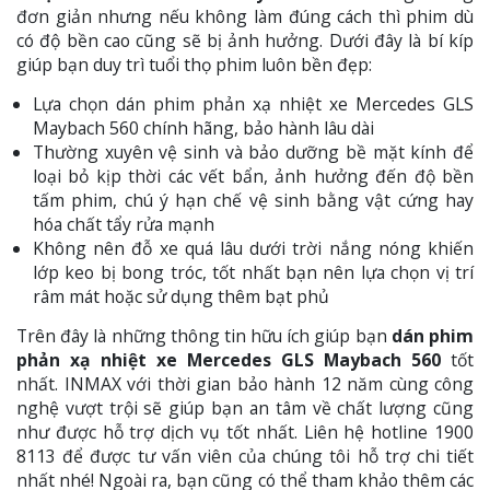
đơn giản nhưng nếu không làm đúng cách thì phim dù
có độ bền cao cũng sẽ bị ảnh hưởng. Dưới đây là bí kíp
giúp bạn duy trì tuổi thọ phim luôn bền đẹp:
Lựa chọn dán phim phản xạ nhiệt xe Mercedes GLS
Maybach 560 chính hãng, bảo hành lâu dài
Thường xuyên vệ sinh và bảo dưỡng bề mặt kính để
loại bỏ kịp thời các vết bẩn, ảnh hưởng đến độ bền
tấm phim, chú ý hạn chế vệ sinh bằng vật cứng hay
hóa chất tẩy rửa mạnh
Không nên đỗ xe quá lâu dưới trời nắng nóng khiến
lớp keo bị bong tróc, tốt nhất bạn nên lựa chọn vị trí
râm mát hoặc sử dụng thêm bạt phủ
Trên đây là những thông tin hữu ích giúp bạn
dán phim
phản xạ nhiệt xe Mercedes GLS Maybach 560
tốt
nhất. INMAX với thời gian bảo hành 12 năm cùng công
nghệ vượt trội sẽ giúp bạn an tâm về chất lượng cũng
như được hỗ trợ dịch vụ tốt nhất. Liên hệ hotline 1900
8113 để được tư vấn viên của chúng tôi hỗ trợ chi tiết
nhất nhé! Ngoài ra, bạn cũng có thể tham khảo thêm các