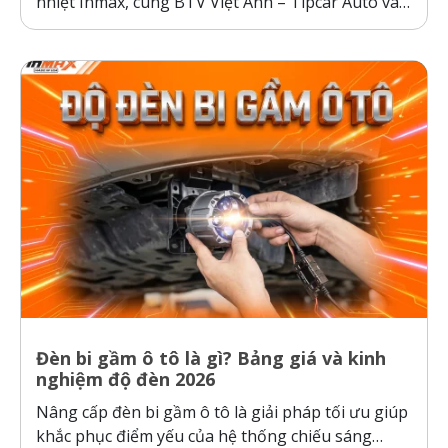
nhiệt Inmax, cùng BTV Việt Anh – Tipcar Auto và
cầu thủ Nhâm Mạnh Dũng so sánh và kiểm
nghiệm thực tế, so sánh phim cách nhiệt Inmax,
các dòng phim cách nhiệt cơ chế phản xạ và hấp
thụ...
Đèn bi gầm ô tô là gì? Bảng giá và kinh
nghiệm độ đèn 2026
Nâng cấp đèn bi gầm ô tô là giải pháp tối ưu giúp
khắc phục điểm yếu của hệ thống chiếu sáng