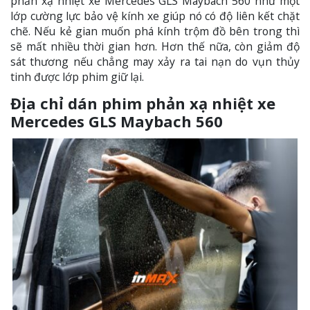
phản xạ nhiệt xe Mercedes GLS Maybach 560 như một
lớp cường lực bảo vệ kính xe giúp nó có độ liên kết chặt
chẽ. Nếu kẻ gian muốn phá kính trộm đồ bên trong thì
sẽ mất nhiều thời gian hơn. Hơn thế nữa, còn giảm độ
sát thương nếu chẳng may xảy ra tai nạn do vụn thủy
tinh được lớp phim giữ lại.
Địa chỉ dán phim phản xạ nhiệt xe
Mercedes GLS Maybach 560