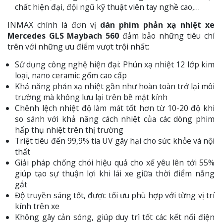
chất hiện đại, đội ngũ kỹ thuật viên tay nghề cao,…
INMAX chính là đơn vị
dán phim phản xạ nhiệt xe
Mercedes GLS Maybach 560
đảm bảo những tiêu chí
trên với những ưu điểm vượt trội nhất:
Sử dụng công nghệ hiện đại: Phún xạ nhiệt 12 lớp kim
loại, nano ceramic gốm cao cấp
Khả năng phản xạ nhiệt gần như hoàn toàn trở lại môi
trường mà không lưu lại trên bề mặt kính
Chênh lệch nhiệt độ làm mát tốt hơn từ 10-20 độ khi
so sánh với khả năng cách nhiệt của các dòng phim
hấp thụ nhiệt trên thị trường
Triệt tiêu đến 99,9% tia UV gây hại cho sức khỏe và nội
thất
Giải pháp chống chói hiệu quả cho xế yêu lên tới 55%
giúp tạo sự thuận lợi khi lái xe giữa thời điểm nắng
gắt
Độ truyền sáng tốt, được tối ưu phù hợp với từng vị trí
kính trên xe
Không gây cản sóng, giúp duy trì tốt các kết nối điện