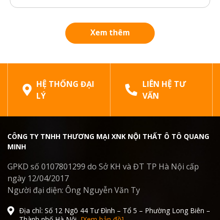
nguyên bản của xe, đảm bảo an toàn khi di
chuyển trong thời tiết xấu. Bài viết dưới đây sẽ
phân tích chi tiết cấu tạo, công...
Xem thêm
HỆ THỐNG ĐẠI
LIÊN HỆ TƯ
LÝ
VẤN
CÔNG TY TNHH THƯƠNG MẠI XNK NỘI THẤT Ô TÔ QUANG
MINH
GPKD số 0107801299 do Sở KH và ĐT TP Hà Nội cấp
ngày 12/04/2017
Người đại diện: Ông Nguyễn Văn Ty
Địa chỉ: Số 12 Ngõ 44 Tư Đình – Tổ 5 – Phường Long Biên –
Thành phố Hà Nội
[Xem bản đồ]